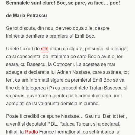
Semnalele sunt clare! Boc, se pare, va face… poc!
de Maria Petrascu
Se tot discuta, din nou, de vreo doua zile, despre
iminenta demitere a premierului Emil Boc.
Unele fluxuri de
stiri
o dau ca sigura, pe surse, si o leaga,
ca si consecinta, de intalnirea pe care Boc a avut-o, ieri
seara, cu Basescu, la Cotroceni. La acestea se mai
adauga si declaratia lui Adrian Nastase, care sustinea, tot
ieri, ca are informatii sigure ca premierul Emil Boc se va
tine de intelegerea (!?) cu presedintele Traian Basescu si
va parasi guvernarea, pentru ca a comunicat deja unor
apropiati ca isi va anunta demisia in curand.
Poate fi credibil ce spune Nastase… Sau nu! Dar, tot ieri,
a venit si deputatul PDL, Raluca Turcan, si a declarat,
initial, la
Radio
France Inernational, ca schimbarea lui