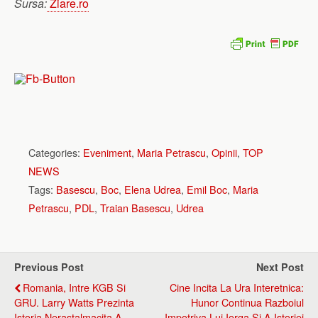
Sursa:
Ziare.ro
Categories:
Eveniment
,
Maria Petrascu
,
Opinii
,
TOP
NEWS
Tags:
Basescu
,
Boc
,
Elena Udrea
,
Emil Boc
,
Maria
Petrascu
,
PDL
,
Traian Basescu
,
Udrea
Previous Post
Next Post
Romania, Intre KGB Si
Cine Incita La Ura Interetnica:
GRU. Larry Watts Prezinta
Hunor Continua Razboiul
Istoria Nerastalmacita A
Impotriva Lui Iorga Si A Istoriei