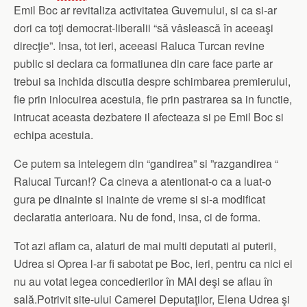
Emil Boc ar revitaliza activitatea Guvernului, si ca si-ar
dori ca toţi democrat-liberalii “să vâslească în aceeaşi
direcţie”. Insa, tot ieri, aceeasi Raluca Turcan revine
public si declara ca formatiunea din care face parte ar
trebui sa inchida discutia despre schimbarea premierului,
fie prin inlocuirea acestuia, fie prin pastrarea sa in functie,
intrucat aceasta dezbatere il afecteaza si pe Emil Boc si
echipa acestuia.
Ce putem sa intelegem din “gandirea” si ”razgandirea “
Ralucai Turcan!? Ca cineva a atentionat-o ca a luat-o
gura pe dinainte si inainte de vreme si si-a modificat
declaratia anterioara. Nu de fond, insa, ci de forma.
Tot azi aflam ca, alaturi de mai multi deputati ai puterii,
Udrea si Oprea l-ar fi sabotat pe Boc, ieri, pentru ca nici ei
nu au votat legea concedierilor în MAI deşi se aflau în
sală.Potrivit site-ului Camerei Deputaţilor, Elena Udrea şi