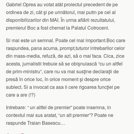
Gabriel Oprea au votat atât proiectul precedent de pe
ordinea de zi, cât şi pe următorul, mai putin pe cel al
disponibilizarilor din MAI. În urma aflării rezultatului,
premierul Boc a fost chemat la Palatul Cotroceni.
Si mai este un semnal. Poate cel mai important.Boc care
raspundea, pana acuma, prompt,tuturor intrebarilor celor
din mass-media, refuză, de azi, să o mai faca. Cica, zice
acesta, jurnalistii trebuie să se obişnuiască “cu un altfel
de prim-ministru”, care nu va mai susţine declaraţii de
presă în orice loc, în orice moment şi despre orice
subiect. Si a invocat ca asa ii cere rigoarea funcţiei pe
care a are (!?)
Intrebare: “ un altfel de premier” poate insemna, in
contextul mai sus aratat, “un alt premier”? Poate ne
raspunde Traian Basescu…