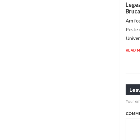
Legea 
Bruca
Am fos
Peste m
Univer
READ 
Leav
Your em
COMM