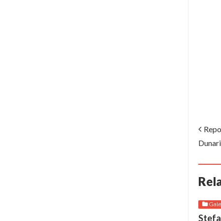
Repor
Dunari
Rel
Gale
Stefa