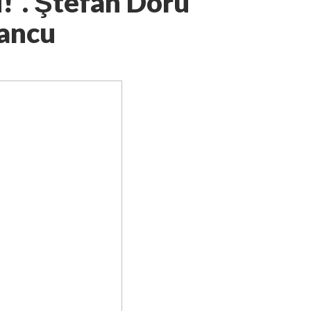
i!”. Ştefan Doru
ancu