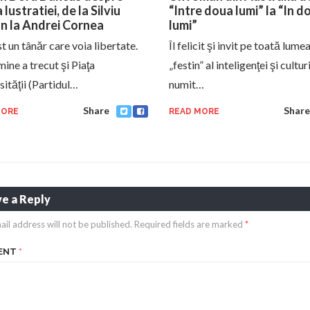
lustratiei, de la Silviu
“Intre doua lumi” la “In d
n la Andrei Cornea
lumi”
t un tânăr care voia libertate.
Îl felicit şi invit pe toată lume
ine a trecut şi Piaţa
„festin” al inteligenţei şi culturi
sităţii (Partidul…
numit…
Share
Share
MORE
READ MORE
e a Reply
ail address will not be published.
Required fields are marked
*
ENT
*