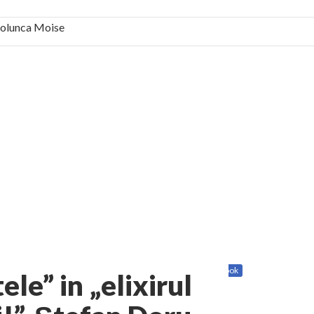
 Solunca Moise
bilă, periculoase pentru sănătate
 mai ușor de stăpânit”
ristos!”
e la Humanitas militează pentru federalizarea
Share
Twitter
Facebook
ele” in „elixirul