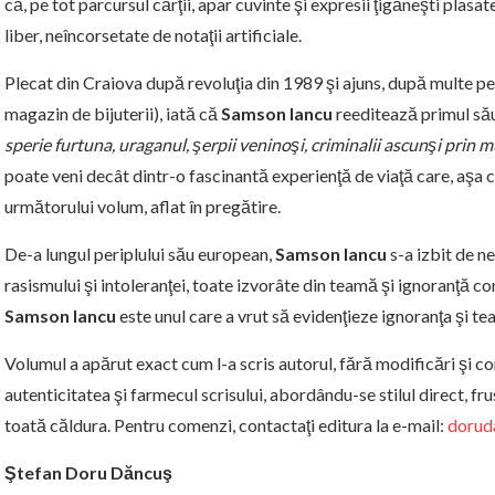
că, pe tot parcursul cărţii, apar cuvinte şi expresii ţigăneşti plasa
liber, neîncorsetate de notaţii artificiale.
Plecat din Craiova după revoluţia din 1989 şi ajuns, după multe peri
magazin de bijuterii), iată că
Samson Iancu
reeditează primul să
sperie furtuna, uraganul, şerpii veninoşi, criminalii ascunşi prin mu
poate veni decât dintr-o fascinantă experienţă de viaţă care, aşa c
următorului volum, aflat în pregătire.
De-a lungul periplului său european,
Samson Iancu
s-a izbit de n
rasismului şi intoleranţei, toate izvorâte din teamă şi ignoranţă
Samson Iancu
este unul care a vrut să evidenţieze ignoranţa şi te
Volumul a apărut exact cum l-a scris autorul, fără modificări şi co
autenticitatea şi farmecul scrisului, abordându-se stilul direct, frus
toată căldura. Pentru comenzi, contactaţi editura la e-mail:
dorud
Ştefan Doru Dăncuş