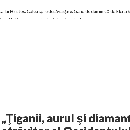
ea lui Hristos. Calea spre desăvârșire. Gând de duminică de Elena
! Sara Nukina are nevoie de ajutorul nostru!
generate de tehnologia 5G și cere Dezbatere Națională
vernul, dat în judecată pentru HG 5G. Antenele de telefonie mo
tă chiar de către el: Sfânta Ana – Orșova
ad și Cavalerii noilor apocalipse. “O societate înfricoșată e mult
 Televiziunea Naţională – o mare sărbătoare. VIDEO
it – pe El să-l ascultați!” În inimi “să-nflorească, ca rod de har, H
rul român: “românii sunt slavi, nu latini”. Fostul agent ceaușist d
No comments
ura
Stefan Doru Dancus
AUTHOR:
EXPRESS
-
JUNE 29, 2011
„Ţiganii, aurul şi diamant