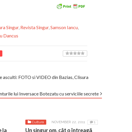
ura Singur
,
Revista Singur
,
Samson Iancu
,
ru Dancus
 ce asculti: FOTO si VIDEO din Bazias, Clisura
urile lui Inversace Botezatu cu serviciile secrete
Cultura
NOVEMBER 22, 2011
1
 la
Un singur om, cât o întreagă