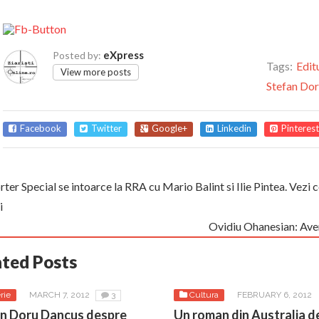
eXpress
Posted by:
Tags:
Edit
View more posts
Stefan Do
Facebook
Twitter
Google+
Linkedin
Pinterest
ter Special se intoarce la RRA cu Mario Balint si Ilie Pintea. Vezi
i
Ovidiu Ohanesian: Avent
ated Posts
rie
MARCH 7, 2012
3
Cultura
FEBRUARY 6, 2012
n Doru Dancus despre
Un roman din Australia de