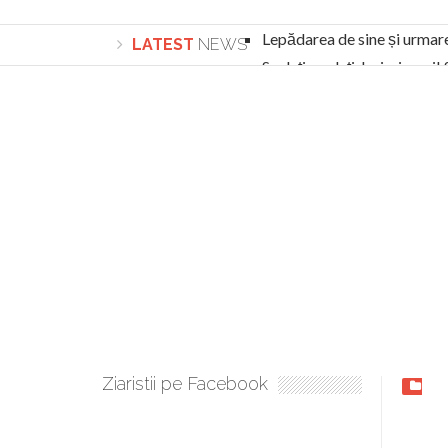
Lepădarea de sine și urmar
LATEST
NEWS
Sculați, sculați, boieri mari
Academia Române revine în cazul pericolele 
Academia Română: 5G poate cauza CANCER. Gu
La Mulți Ani, Eugen Mihăescu!
Pamfil Șeicaru omagiat la Mănăstirea ctitori
Nu vă fie frică! FOTO și VIDEO cu Corneliu Vl
Mariana Nicolesco: Evenimentele Darclée la
Schimbarea la Față: “Acesta e Fiul Meu Mult Iub
Turnătorul DIE Lucian Boia înjură din nou popo
României
Ziaristii pe Facebook
Cult