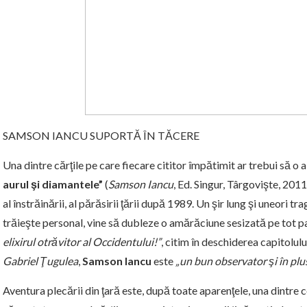
SAMSON IANCU SUPORTĂ ÎN TĂCERE
Una dintre cărţile pe care fiecare cititor împătimit ar trebui să o
aurul şi diamantele”
(
Samson Iancu
, Ed. Singur, Târgovişte, 2011).
al înstrăinării, al părăsirii ţării după 1989. Un şir lung şi uneori 
trăieşte personal, vine să dubleze o amărăciune sesizată pe tot p
elixirul otrăvitor al Occidentului!”
, citim în deschiderea capitolul
Gabriel Ţugulea
,
Samson Iancu
este
„un bun observator şi în plus
Aventura plecării din ţară este, după toate aparenţele, una dintre c