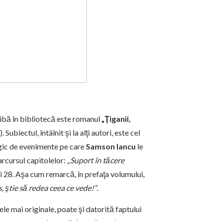
 aibă în bibliotecă este romanul
„Ţiganii,
 Subiectul, întâlnit şi la alţi autori, este cel
tragic de evenimente pe care
Samson Iancu
le
arcursul capitolelor:
„Suport în tăcere
ui 28. Aşa cum remarcă, în prefaţa volumului
,
, ştie să redea ceea ce vede!”
.
ele mai originale, poate şi datorită faptului