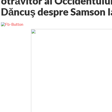
otrăvitor al Occidentulu
Dăncuş despre Samson I