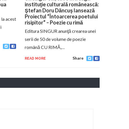
oua
instituţie culturală românească:
Ştefan Doru Dăncuş lansează
Proiectul “Întoarcerea poetului
a la acest
risipitor” – Poezie cu rimă
i
Editura SINGUR anunţă crearea unei
serii de 50 de volume de poezie
română CU RIMĂ,…
Share
READ MORE