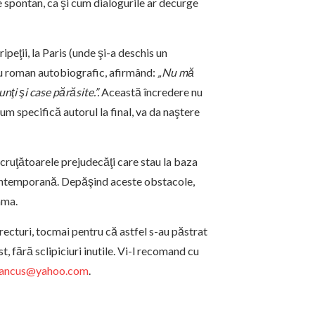
te spontan, ca şi cum dialogurile ar decurge
peţii, la Paris (unde şi-a deschis un
u roman autobiografic, afirmând:
„Nu mă
nţi şi case părăsite.”.
Această încredere nu
um specifică autorul la final, va da naştere
ecruţătoarele prejudecăţi care stau la baza
 contemporană. Depăşind aceste obstacole,
ama.
recturi, tocmai pentru că astfel s-au păstrat
t, fără sclipiciuri inutile. Vi-l recomand cu
ancus@yahoo.com
.