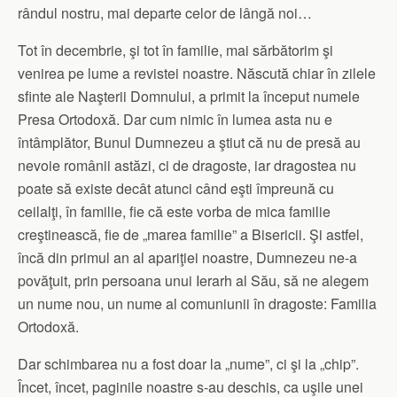
rândul nostru, mai departe celor de lângă noi…
Tot în decembrie, şi tot în familie, mai sărbătorim şi
venirea pe lume a revistei noastre. Născută chiar în zilele
sfinte ale Naşterii Domnului, a primit la început numele
Presa Ortodoxă. Dar cum nimic în lumea asta nu e
întâmplător, Bunul Dumnezeu a ştiut că nu de presă au
nevoie românii astăzi, ci de dragoste, iar dragostea nu
poate să existe decât atunci când eşti împreună cu
ceilalţi, în familie, fie că este vorba de mica familie
creştinească, fie de „marea familie” a Bisericii. Şi astfel,
încă din primul an al apariţiei noastre, Dumnezeu ne-a
povăţuit, prin persoana unui Ierarh al Său, să ne alegem
un nume nou, un nume al comuniunii în dragoste: Familia
Ortodoxă.
Dar schimbarea nu a fost doar la „nume”, ci şi la „chip”.
Încet, încet, paginile noastre s-au deschis, ca uşile unei