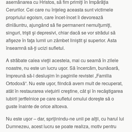
asemănarea cu Hristos, să fim primiţi în Împărăţia
Cerurilor. Cei care nu înţeleg aceasta sunt victimele
propriului egoism, care încet-încet îi devorează
dinlăuntru, ajungând să fie permanent nemulţumiţi,
singuri, trişti şi depresivi, chiar dacă se vor strădui să
afişeze în faţa lumii un zâmbet liniştit şi superior. Asta
înseamnă să-ţi ucizi sufletul.
A străbate calea vieţii acesteia, mai cu seamă în zilele
noastre, nu este un lucru uşor. Să încercăm, bunăoară,
împreună să-l desluşim în paginile revistei „Familia
Ortodoxă”. Nu este uşor, fiindcă avem mult de recuperat,
atât în restaurarea vieţuirii creştine, cât şi în recâştigarea
iubirii jertfelnice pe care sufletul omului doreşte să o
guste înainte de orice altceva.
Nu este uşor – dar, sprijinindu-ne unii pe alţii, cu harul lui
Dumnezeu, acest lucru se poate realiza, motiv pentru