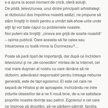
s-a ajuns la acest moment de criză, oferă soluţii.
De pildă, televiziunea, unul dintre principalii arhistrategi
ai războiului dus împotriva noastră astăzi, ne propune să
stăm liniştiţi în fotolii pentru a urmări talk-show-urile unde
alţii îşi vor bate capul cu problemele noastre.
Noi putem sta liniştiţi: „cineva are grijă de soarta noastră”
– opinia publică. Oare aceasta să fie calea sau
întoarcerea cu toată inima la Dumnezeu?…
Poate să pară lipsit de importanţă, dar după ce închidem
televizorul şi ne „de-conectăm” mintea de la internet, cel
mai mare duşman al nostru cu care rămâne să ne
războim, adevăratul responsabil pentru întreaga nebunie
generală, este de fapt egoismul. El este cel care ne
separă de Hristos şi de aproapele, închizându-ne între
zidurile obsesiilor de-a ne fi nouă bine, de-a ne satisface
propriile noastre dorinţe sau patimi. Egoismul e cel care
ne împinge să divorţăm, să ne părăsim părinţii, familia,