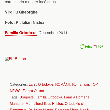
care istoria mai are încă sens…
Virgiliu Gheorghe
Foto: Pr. Iulian Nistea
Familia Ortodoxa
, Decembrie 2011
Categories:
La zi
,
Ortodoxie
,
ROMÂNII
,
Românism
,
TOP
NEWS
,
Ziaristi Online
Tags:
Dragoste
,
Familia Ortodoxa
,
Familia Romana
,
Mantuire
,
Mantuitorul Iisus Hristos
,
Ortodoxie si
Romanism
,
Pr. Iulian Nistea
,
Romania Mare
,
Virgiliu