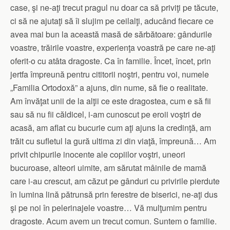
case, şi ne-aţi trecut pragul nu doar ca să priviţi pe tăcute,
ci să ne ajutaţi să îi slujim pe ceilalţi, aducând fiecare ce
avea mai bun la această masă de sărbătoare: gândurile
voastre, trăirile voastre, experienţa voastră pe care ne-aţi
oferit-o cu atâta dragoste. Ca în familie. Încet, încet, prin
jertfa împreună pentru cititorii noştri, pentru voi, numele
„Familia Ortodoxă” a ajuns, din nume, să fie o realitate.
Am învăţat unii de la alţii ce este dragostea, cum e să fii
sau să nu fii căldicel, i-am cunoscut pe eroii voştri de
acasă, am aflat cu bucurie cum aţi ajuns la credinţă, am
trăit cu sufletul la gură ultima zi din viaţă, împreună… Am
privit chipurile inocente ale copiilor voştri, uneori
bucuroase, alteori uimite, am sărutat mâinile de mamă
care i-au crescut, am căzut pe gânduri cu privirile pierdute
în lumina lină pătrunsă prin ferestre de biserici, ne-aţi dus
şi pe noi în pelerinajele voastre… Vă mulţumim pentru
dragoste. Acum avem un trecut comun. Suntem o familie.