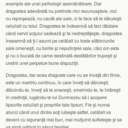
exemple ale unei psihologii asemănătoare. Dar
dragostea adevărată nu pretinde nici recunoaştere, nici
nu reproşează, nu caută ale sale, ci te face să te dăruieşti
celuilalt cu totul. Dragostea te îndeamnă să faci răbdare
când nervii soţului cedează şi te nedreptăţeşte, dragostea
înseamnă să ţi-l asumi pe celălalt cu toate slăbiciunile
sale omeneşti, cu bolile şi neputinţele sale, căci om este
şi nu o bucată de carne destinată desfătărilor trupeşti şi
creării unei perpetue bune dispoziţii.
Dragostea, dar acea dragoste care nu se învaţă din filme,
este un martiriu continuu, în care înveţi să dăruieşti,
dăruindu-te, înveţi să te smereşti, smerindu-te, te întăreşti
în credinţă, rugându-te lui Dumnezeu să-i acopere
lipsurile celuilalt şi propriile tale lipsuri. Fie şi numai
atunci când unul dintre soţi iubeşte astfel, celălalt va
deveni cu siguranţă mai bun, mai mulţumit sufleteşte şi se
va simţi odihnit în sânul familiei.