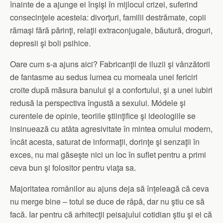
înainte de a ajunge ei înşişi în mijlocul crizei, suferind
consecinţele acesteia: divorţuri, familii destrămate, copii
rămaşi fără părinţi, relaţii extraconjugale, băutură, droguri,
depresii şi boli psihice.
Oare cum s-a ajuns aici? Fabricanţii de iluzii şi vânzătorii
de fantasme au sedus lumea cu momeala unei fericiri
croite după măsura banului şi a confortului, şi a unei iubiri
redusă la perspectiva îngustă a sexului. Módele şi
curentele de opinie, teoriile ştiinţifice şi ideologiile se
insinuează cu atâta agresivitate în mintea omului modern,
încât acesta, saturat de informaţii, dorinţe şi senzaţii în
exces, nu mai găseşte nici un loc în suflet pentru a primi
ceva bun şi folositor pentru viaţa sa.
Majoritatea românilor au ajuns deja să înţeleagă că ceva
nu merge bine – totul se duce de râpă, dar nu ştiu ce să
facă. Iar pentru că arhitecţii peisajului cotidian ştiu şi ei că