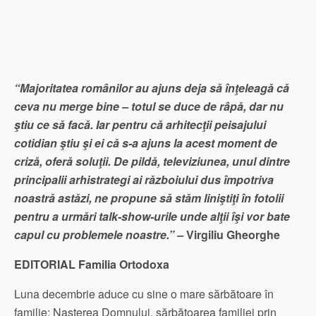
“Majoritatea românilor au ajuns deja să înţeleagă că
ceva nu merge bine – totul se duce de râpă, dar nu
ştiu ce să facă. Iar pentru că arhitecţii peisajului
cotidian ştiu şi ei că s-a ajuns la acest moment de
criză, oferă soluţii. De pildă, televiziunea, unul dintre
principalii arhistrategi ai războiului dus împotriva
noastră astăzi, ne propune să stăm liniştiţi în fotolii
pentru a urmări talk-show-urile unde alţii îşi vor bate
capul cu problemele noastre.” –
Virgiliu Gheorghe
EDITORIAL Familia Ortodoxa
Luna decembrie aduce cu sine o mare sărbătoare în
familie: Naşterea Domnului, sărbătoarea familiei prin