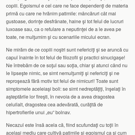
copiii. Egoismul e cel care ne face dependenţi de materia
primă cu care ne hrănim patimile: mâncăruri cât mai
gustoase, dorinţe desfrânate, haine şi tot felul de lucruri
luxoase sau, ca o refulare a neputinţei de a le avea pe
toate, ne mulţumim şi cu scenariile micului ecran.
Ne mirăm de ce copiii noştri sunt nefericiţi şi se aruncă cu
capul înainte în tot felul de filozofii şi practici sinucigaşe!
Ne întrebăm de ce soţul sau soţia, chiar şi atunci când nu
le lipseşte nimic, se simt nemulţumiţi şi nefericiţi şi ne
reproşează fără motiv tot felul de nimicuri! Toate sunt
simptomele aceleiaşi boli: se simt nedreptăţiţi, înşelaţi în
aşteptările lor fireşti, în nevoia de a avea dragostea
celuilalt, dragostea cea adevărată, curăţită de
hipertrofierile unui „eu” bolnav.
Necazul este însă acela că, fiind scufundaţi cu toţii în
acelaşi mediu care cultivă patimile şi egoismul ca şi cum