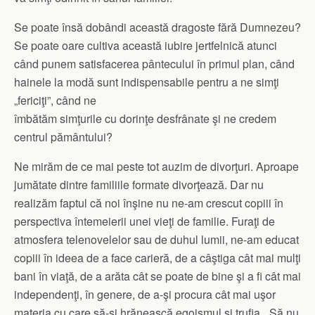
Se poate însă dobândi această dragoste fără Dumnezeu?
Se poate oare cultiva această iubire jertfelnică atunci
când punem satisfacerea pântecului în primul plan, când
hainele la modă sunt indispensabile pentru a ne simţi
„fericiţi”, când ne
îmbătăm simţurile cu dorinţe desfrânate şi ne credem
centrul pământului?
Ne mirăm de ce mai peste tot auzim de divorţuri. Aproape
jumătate dintre familiile formate divorţează. Dar nu
realizăm faptul că noi înşine nu ne-am crescut copiii în
perspectiva întemeierii unei vieţi de familie. Furaţi de
atmosfera telenovelelor sau de duhul lumii, ne-am educat
copiii în ideea de a face carieră, de a câştiga cât mai mulţi
bani în viaţă, de a arăta cât se poate de bine şi a fi cât mai
independenţi, în genere, de a-şi procura cât mai uşor
materia cu care să-şi hrănească egoismul şi trufia. „Să nu