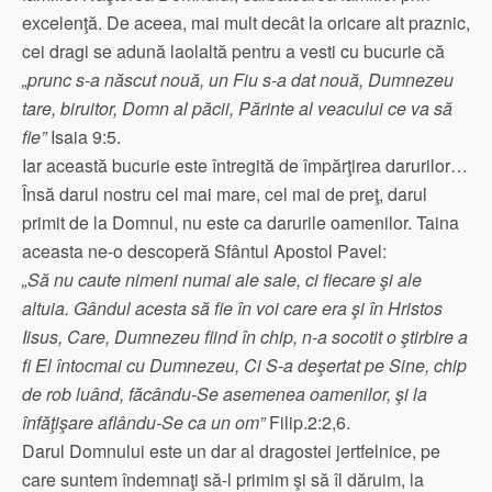
excelenţă. De aceea, mai mult decât la oricare alt praznic,
cei dragi se adună laolaltă pentru a vesti cu bucurie că
„prunc s-a născut nouă, un Fiu s-a dat nouă, Dumnezeu
tare, biruitor, Domn al păcii, Părinte al veacului ce va să
fie”
Isaia 9:5.
Iar această bucurie este întregită de împărţirea darurilor…
Însă darul nostru cel mai mare, cel mai de preţ, darul
primit de la Domnul, nu este ca darurile oamenilor. Taina
aceasta ne-o descoperă Sfântul Apostol Pavel:
„Să nu caute nimeni numai ale sale, ci fiecare şi ale
altuia. Gândul acesta să fie în voi care era şi în Hristos
Iisus, Care, Dumnezeu fiind în chip, n-a socotit o ştirbire a
fi El întocmai cu Dumnezeu, Ci S-a deşertat pe Sine, chip
de rob luând, făcându-Se asemenea oamenilor, şi la
înfăţişare aflându-Se ca un om”
Filip.2:2,6.
Darul Domnului este un dar al dragostei jertfelnice, pe
care suntem îndemnaţi să-l primim şi să îl dăruim, la