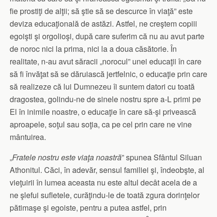
fie prostiţi de alţii; să ştie să se descurce în viaţă” este
deviza educaţională de astăzi. Astfel, ne creştem copiii
egoişti şi orgolioşi, după care suferim că nu au avut parte
de noroc nici la prima, nici la a doua căsătorie. În
realitate, n-au avut săracii „norocul” unei educaţii în care
să fi învăţat să se dăruiască jertfelnic, o educaţie prin care
să realizeze că lui Dumnezeu îi suntem datori cu toată
dragostea, golindu-ne de sinele nostru spre a-L primi pe
El în inimile noastre, o educaţie în care să-şi privească
aproapele, soţul sau soţia, ca pe cel prin care ne vine
mântuirea.
„
Fratele nostru este viaţa noastră
” spunea Sfântul Siluan
Athonitul. Căci, în adevăr, sensul familiei şi, îndeobşte, al
vieţuirii în lumea aceasta nu este altul decât acela de a
ne şlefui sufletele, curăţindu-le de toată zgura dorinţelor
pătimaşe şi egoiste, pentru a putea astfel, prin