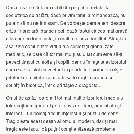
Dacă însă ne ridicăm ochii din paginile revistei la
societatea de astăzi, dacă privim familia românească, nu
putem să nu ne întristăm. Se vorbeşte permanent despre
criza financiară, dar se neglijează faptul că cea mai gravă
criză pentru lume este, în realitate, criza familiei. Atraşi în
aşa-zisa comunitate virtuală a societăţii globalizate
mediatic, se pare că tot mai mulţi au uitat cum este să-ţi
petreci timpul cu soţia şi copiii, dar nu în faţa televizorului;
cum este să stai cu vecinul în poartă la o vorbă ca nişte
prieteni de-o viaţă; cum este să te rogi împreună cu
ceilalţi în biserică, într-o părtăşie a dragostei.
Omul de astăzi pare a fi tot mai mult prizonierul mediului
informaţional generat prin televizor, ziare, publicitate şi
internet – un peisaj arid în înţelesuri şi pustiu de sens.
Tragic este acest destin al omului modern, dar şi mai
tragic este faptul că puţini conştientizează problema