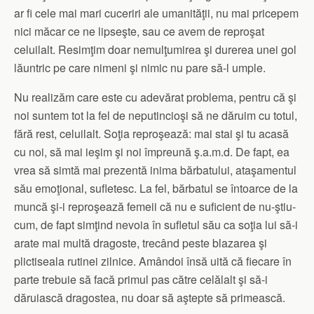
ar fi cele mai mari cuceriri ale umanităţii, nu mai pricepem
nici măcar ce ne lipseşte, sau ce avem de reproşat
celuilalt. Resimţim doar nemulţumirea şi durerea unei gol
lăuntric pe care nimeni şi nimic nu pare să-l umple.
Nu realizăm care este cu adevărat problema, pentru că şi
noi suntem tot la fel de neputincioşi să ne dăruim cu totul,
fără rest, celuilalt. Soţia reproşează: mai stai şi tu acasă
cu noi, să mai ieşim şi noi împreună ş.a.m.d. De fapt, ea
vrea să simtă mai prezentă inima bărbatului, ataşamentul
său emoţional, sufletesc. La fel, bărbatul se întoarce de la
muncă şi-i reproşează femeii că nu e suficient de nu-ştiu-
cum, de fapt simţind nevoia în sufletul său ca soţia lui să-i
arate mai multă dragoste, trecând peste blazarea şi
plictiseala rutinei zilnice. Amândoi însă uită că fiecare în
parte trebuie să facă primul pas către celălalt şi să-i
dăruiască dragostea, nu doar să aştepte să primească.