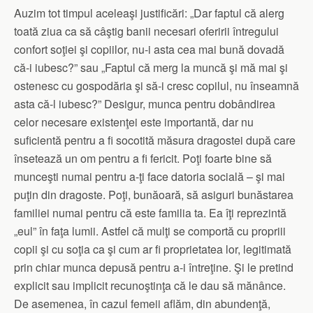
Auzim tot timpul aceleaşi justificări: „Dar faptul că alerg
toată ziua ca să câştig banii necesari oferirii întregului
confort soţiei şi copiilor, nu-i asta cea mai bună dovadă
că-i iubesc?” sau „Faptul că merg la muncă şi mă mai şi
ostenesc cu gospodăria şi să-i cresc copilul, nu înseamnă
asta că-l iubesc?” Desigur, munca pentru dobândirea
celor necesare existenţei este importantă, dar nu
suficientă pentru a fi socotită măsura dragostei după care
însetează un om pentru a fi fericit. Poţi foarte bine să
munceşti numai pentru a-ţi face datoria socială – şi mai
puţin din dragoste. Poţi, bunăoară, să asiguri bunăstarea
familiei numai pentru că este familia ta. Ea îţi reprezintă
„eul” în faţa lumii. Astfel că mulţi se comportă cu propriii
copii şi cu soţia ca şi cum ar fi proprietatea lor, legitimată
prin chiar munca depusă pentru a-i întreţine. Şi le pretind
explicit sau implicit recunoştinţa că le dau să mănânce.
De asemenea, în cazul femeii aflăm, din abundenţă,