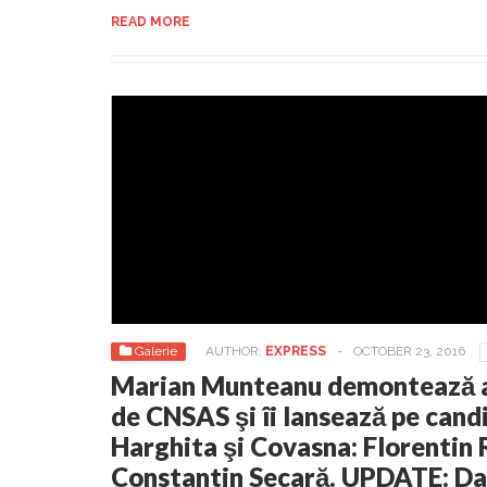
READ MORE
Galerie
AUTHOR:
EXPRESS
-
OCTOBER 23, 2016
Marian Munteanu demontează ac
de CNSAS şi îi lansează pe cand
Harghita şi Covasna: Florentin
Constantin Secară. UPDATE: Da