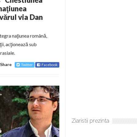
naţiunea
ărul via Dan
ntegra naţiunea română,
ţii, acţionează sub
rasiale.
Share
Twitter
Facebook
Ziaristii prezinta