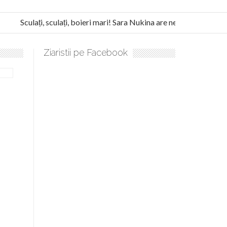
Sculați, sculați, boieri mari! Sara Nukina are nevoie de ajutorul no
a Humanitas militează pentru federalizarea României
Ziaristii pe Facebook