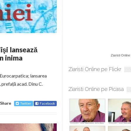
îşi lansează
în inima
Ziaristi Online
Ziaristi Online pe Flickr
i Eurocarpatica; lansarea
 prefață acad. Dinu C.
Ziaristi Online pe Picasa
Share
Twitter
Facebook