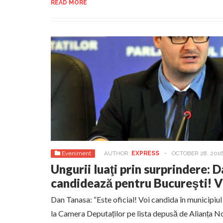
READ MORE
Eveniment
AUTHOR:
EXPRESS
-
OCTOBER 28, 201
Ungurii luaţi prin surprindere: 
candidează pentru Bucureşti! 
Dan Tanasa: “Este oficial! Voi candida în municipiul
la Camera Deputaților pe lista depusă de Alianța N