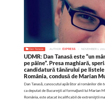
Dan Tanasa
AUTHOR:
EXPRESS
-
NOVEMBER 1, 201
UDMR: Dan Tanasă este “un mân
pe pâine”. Presa maghiară, sper
candidatură tânărului pe listele
România, condusă de Marian M
Dan Tanasă, cunoscutul apărător al românilor din te
ca deputat de Bucureşti al formaţiunii lui Marian 
România, este atacat incalificabil de extremiştii m