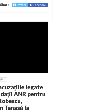
Share
Twitter
Facebook
1
uzaţiile legate
idaţii ANR pentru
 Robescu,
n Tanasă la