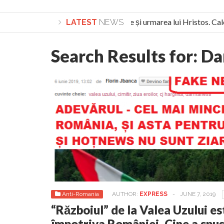
Lepădarea de sine și urmarea lui Hristos. Calea 
LATEST
NEWS
Turnătorul DIE Lucian Boia înjură din nou poporul
Search Results for:
Da
Anti-Romania
AUTHOR:
EXPRESS
-
JUNE 7, 2019
“Războiul” de la Valea Uzului e
împotriva României. Cine a spu