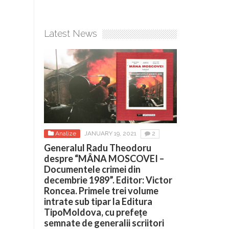
Latest News
Analize
JANUARY 19, 2021
2
Generalul Radu Theodoru
despre “MÂNA MOSCOVEI –
Documentele crimei din
decembrie 1989”. Editor: Victor
Roncea. Primele trei volume
intrate sub tipar la Editura
TipoMoldova, cu prefețe
semnate de generalii scriitori