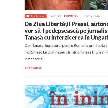
Dan Tanasa
AUTHOR:
EXPRESS
-
MAY 4, 2019
De Ziua Libertății Presei, auton
vor să-l pedepsească pe jurnalis
Tanasă cu interzicerea în Ungar
Dan Tanasa, luptatorul pentru Romania prin fapta si
mulțumesc lui Dumnezeu că mă luminează! El e sing
în fiecare zi.”
READ MORE