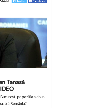
Share
Twitter
Facebook
6
Dan Tanasă
VIDEO
 București pe poziția a doua
oastră România.”