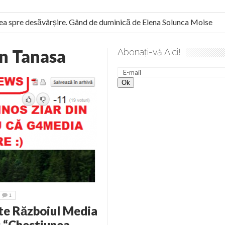
spre desăvârșire. Gând de duminică de Elena Solunca Moise
 român: “românii sunt slavi, nu latini”. Fostul agent ceaușist de l
n Tanasa
Abonați-vă Aici!
1
ste Războiul Media
s “Chestiunea