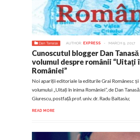
Dan Tanasa
AUTHOR:
EXPRESS
-
MARCH 9, 2017
Cunoscutul blogger Dan Tanasă 
volumul despre românii “Uitaţi 
României”
Noi apariții editoriale la editurile Grai Românesc ș
volumului „Uitați în inima României”, de Dan Tanasă,
Giurescu, postfață prof. univ. dr. Radu Baltasiu;
READ MORE