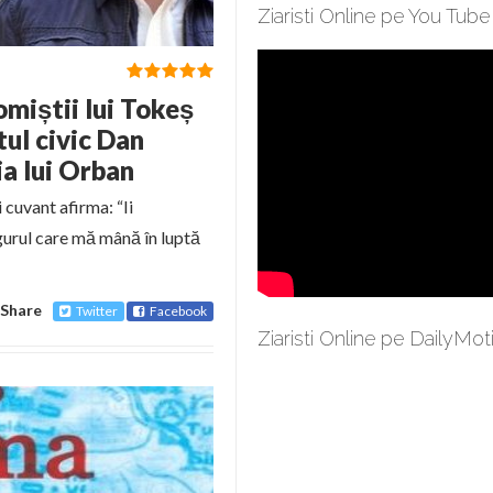
Ziaristi Online pe You Tube
omiștii lui Tokeș
tul civic Dan
ia lui Orban
 cuvant afirma: “Ii
urul care mă mână în luptă
Share
Twitter
Facebook
Ziaristi Online pe DailyMot