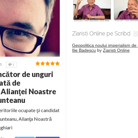
Ziaristi Online pe Scribd
Geopolitica noului imperialism de 
Ilie Badescu
by
Ziaristi Online
6
1
cător de unguri
iată de
 Alianţei Noastre
unteanu
ritoriile ocupate şi candidat
Munteanu, Alianţa Noastră
aghiari