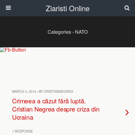
Ziaristi Online
Categories ›
NATO
MARCH 4, 2014 • BY CRISTIANNEGREA
Crimeea a căzut fără luptă.
Cristian Negrea despre criza din
Ucraina
1 RESPONSE