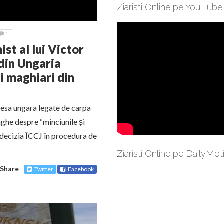
Ziaristi Online pe You Tube
1
ist al lui Victor
 din Ungaria
i maghiari din
presa ungara legate de carpa
aghe despre “minciunile și
 decizia ÎCCJ în procedura de
Ziaristi Online pe DailyMot
Share
Twitter
Facebook