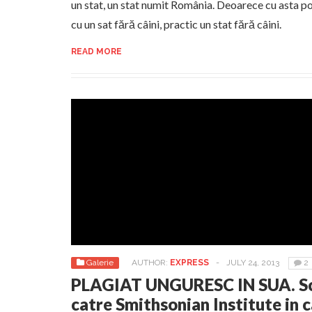
un stat, un stat numit România. Deoarece cu asta 
cu un sat fără câini, practic un stat fără câini.
READ MORE
Galerie
AUTHOR:
EXPRESS
-
JULY 24, 2013
2
PLAGIAT UNGURESC IN SUA. Sc
catre Smithsonian Institute in c