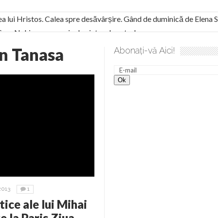
ea lui Hristos. Calea spre desăvârșire. Gând de duminică de Elena
! Sara Nukina are nevoie de ajutorul nostru!
generate de tehnologia 5G și cere Dezbatere Națională
n Tanasa
Abonați-vă Aici!
vernul, dat în judecată pentru HG 5G. Antenele de telefonie mo
tă chiar de către el: Sfânta Ana – Orșova
ad și Cavalerii noilor apocalipse. “O societate înfricoșată e mult
 Televiziunea Naţională – o mare sărbătoare. VIDEO
it – pe El să-l ascultați!” În inimi “să-nflorească, ca rod de har, H
rul român: “românii sunt slavi, nu latini”. Fostul agent ceaușist d
2013
1
tice ale lui Mihai
e la Paris Ziua