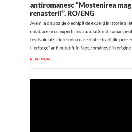
antiromanesc “Mostenirea magh
renasterii”. RO/ENG
Avem la dispoziție o echipă de experți în istorie și 
colaboreze cu experții Institutului Smithsonian pen
festivalului și determina care dintre tradițiile pr
Heritage” ar fi putut fi, în fapt, românești în origine 
READ MORE