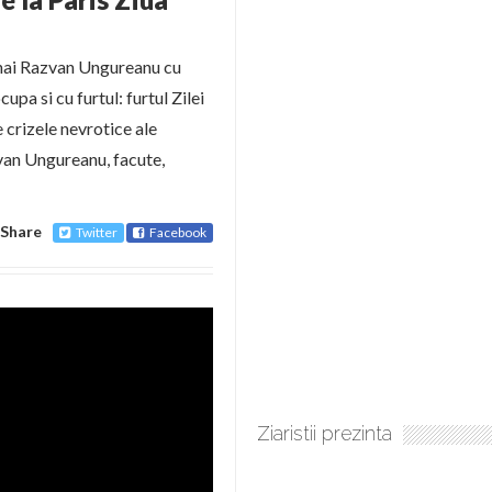
ihai Razvan Ungureanu cu
upa si cu furtul: furtul Zilei
 crizele nevrotice ale
van Ungureanu, facute,
Share
Twitter
Facebook
Ziaristii prezinta