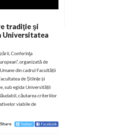
 tradiţie şi
a Universitatea
zării, Conferinţa
european”, organizată de
-Umane din cadrul Facultății
acultatea de Științe și
le, sub egida Universității
ăudabil, căutarea criteriilor
ativelor viabile de
Share
Twitter
Facebook