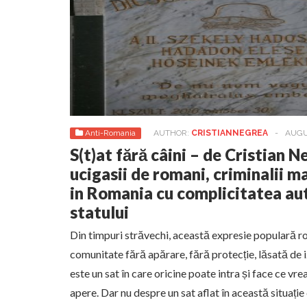
Anti-Romania
AUTHOR:
CRISTIANNEGREA
-
AUGUS
S(t)at fără câini – de Cristian 
ucigasii de romani, criminalii m
in Romania cu complicitatea aut
statului
Din timpuri străvechi, această expresie populară 
comunitate fără apărare, fără protecție, lăsată de i
este un sat în care oricine poate intra și face ce vre
apere. Dar nu despre un sat aflat în această situați