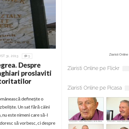
Ziaristi Online
T 31, 2013
5
Negrea. Despre
Ziaristi Online pe Flickr
aghiari proslaviti
oritatilor
Ziaristi Online pe Picasa
românească definește o
zbeliște. Un sat fără câini
a, nu este nimeni care să-l
e doresc să vorbesc, ci despre