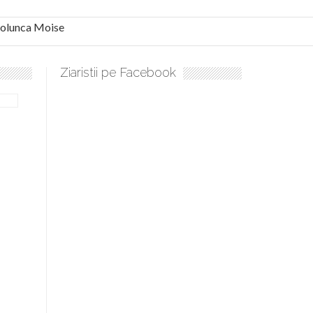
 Solunca Moise
Ziaristii pe Facebook
bilă, periculoase pentru sănătate
 mai ușor de stăpânit”
ristos!”
e la Humanitas militează pentru federalizarea