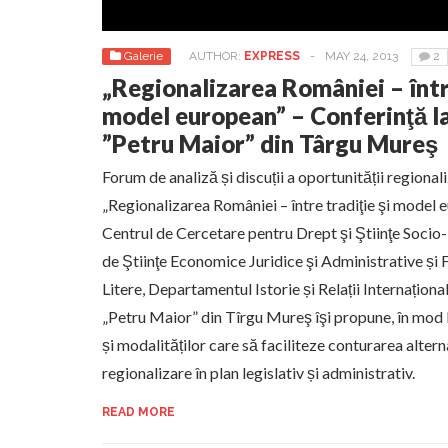
Galerie
AUTHOR:
EXPRESS
-
MAY 24, 2013
2
„Regionalizarea României – între
model european” – Conferinţă l
”Petru Maior” din Târgu Mureş
Forum de analiză și discuții a oportunității regionali
„Regionalizarea României – între tradiţie şi model 
Centrul de Cercetare pentru Drept şi Ştiinţe Socio
de Ştiinţe Economice Juridice şi Administrative și F
Litere, Departamentul Istorie și Relații Internaționa
„Petru Maior” din Tîrgu Mureş îşi propune, în mod l
și modalităților care să faciliteze conturarea altern
regionalizare în plan legislativ și administrativ.
READ MORE