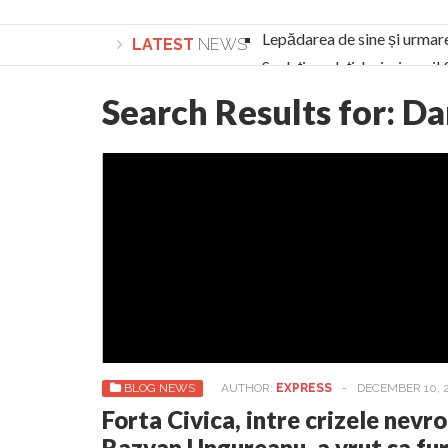
Lepădarea de sine și urmar
LATEST
NEWS
Sculați, sculați, boieri mari
Academia Române revine în cazul pericolele 
Search Results for:
Da
Academia Română: 5G poate cauza CANCER. Gu
La Mulți Ani, Eugen Mihăescu!
Pamfil Șeicaru omagiat la Mănăstirea ctitori
Nu vă fie frică! FOTO și VIDEO cu Corneliu Vl
Mariana Nicolesco: Evenimentele Darclée la
Schimbarea la Față: “Acesta e Fiul Meu Mult Iub
Turnătorul DIE Lucian Boia înjură din nou popo
României
BLOG NEWS
AUTHOR:
EXPRESS
-
DECEMBER 10, 
Forta Civica, intre crizele nevro
Razvan Ungureanu, a vrut sa fur