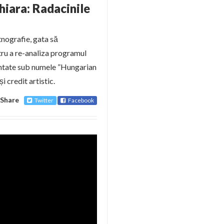
iara: Radacinile
etnografie, gata să
tru a re-analiza programul
ezentate sub numele ”Hungarian
și credit artistic.
Share
Twitter
Facebook