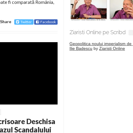
poate fi comparată România,
Share
Twitter
Facebook
Ziaristi Online pe Scribd
Geopolitica noului imperialism de 
Ilie Badescu
by
Ziaristi Online
risoare Deschisa
azul Scandalului