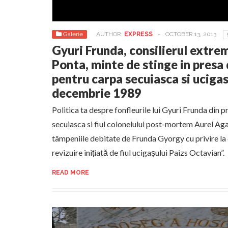
Galerie
AUTHOR:
EXPRESS
-
OCTOBER 13, 2013
Gyuri Frunda, consilierul extrem
Ponta, minte de stinge in presa
pentru carpa secuiasca si ucigas
decembrie 1989
Politica ta despre fonfleurile lui Gyuri Frunda din 
secuiasca si fiul colonelului post-mortem Aurel Ag
tâmpeniile debitate de Frunda Gyorgy cu privire la
revizuire inițiată de fiul ucigașului Paizs Octavian”.
READ MORE