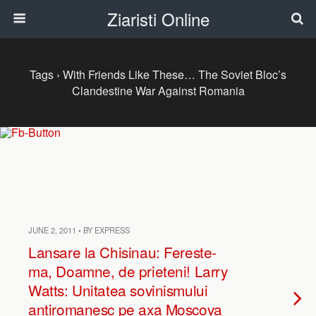
Ziaristi Online
Tags › With Friends Like These… The Soviet Bloc’s
Clandestine War Against Romania
JUNE 2, 2011 • BY EXPRESS
Lansare la Chisinau: Fereste-
ma, Doamne, de prieteni! Larry
Watts: Unitatea sovinismului
antiromanesc pe axa Moscova