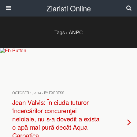
Ziaristi Online
Tags › ANPC
OCTOBER 1, 2014 • BY EXPRESS
Jean Valvis: În ciuda tuturor
încercărilor concurenţei
neloiale, nu s-a dovedit a exista
o apă mai pură decât Aqua
Carpatica