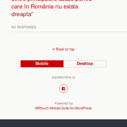
care în România nu exista
dreapta”
NO RESPONSES
Back to top
Mobile
Desktop
ziaristionline.ro
Powered by
WPtouch Mobile Suite for WordPress