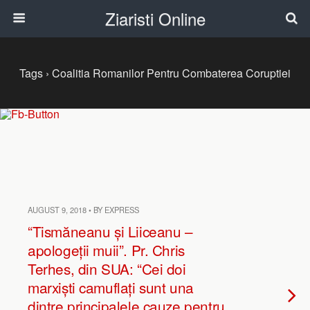
Ziaristi Online
Tags › Coalitia Romanilor Pentru Combaterea Coruptiei
AUGUST 9, 2018 • BY EXPRESS
“Tismăneanu și Liiceanu –
apologeții muii”. Pr. Chris
Terhes, din SUA: “Cei doi
marxiști camuflați sunt una
dintre principalele cauze pentru