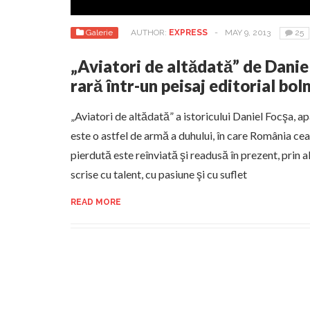
Galerie
AUTHOR:
EXPRESS
-
MAY 9, 2013
25
„Aviatori de altădată” de Danie
rară într-un peisaj editorial bol
„Aviatori de altădată” a istoricului Daniel Focşa, 
este o astfel de armă a duhului, în care România ce
pierdută este reînviată şi readusă în prezent, prin 
scrise cu talent, cu pasiune şi cu suflet
READ MORE