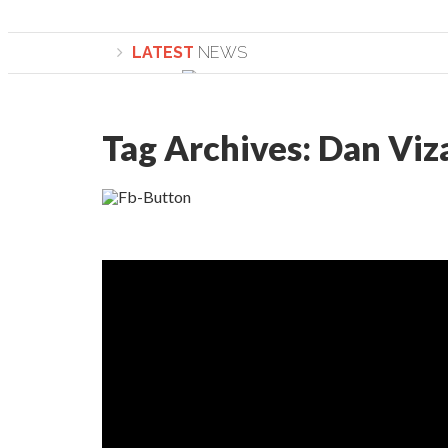
LATEST
NEWS
Tag Archives:
Dan Viz
Lepădarea de sine și urmarea lui Hrist
Sculați, sculați, boieri mari! Sara Nukin
Academia Române revine în cazul peric
Academia Română: 5G poate cauza CANC
La Mulți Ani, Eugen Mihăescu!
Pamfil Șeicaru omagiat la Mănăstirea c
Nu vă fie frică! FOTO și VIDEO cu Corne
Mariana Nicolesco: Evenimentele Darcl
Schimbarea la Față: “Acesta e Fiul Meu Mu
Turnătorul DIE Lucian Boia înjură din no
României