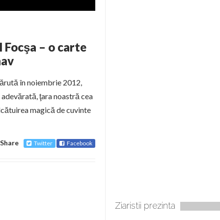
l Focşa – o carte
nav
apărută în noiembrie 2012,
a adevărată, ţara noastră cea
alcătuirea magică de cuvinte
Share
Twitter
Facebook
Ziaristii prezinta