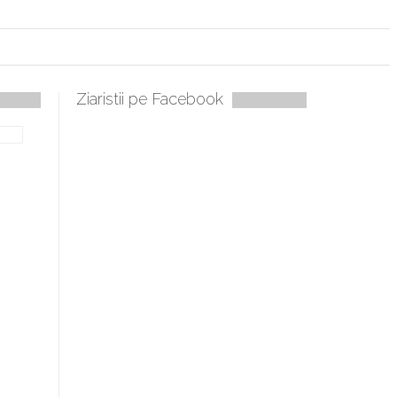
Ziaristii pe Facebook
se
ie mobilă, periculoase pentru sănătate
e mult mai ușor de stăpânit”
har, Hristos!”
șist de la Humanitas militează pentru federalizarea