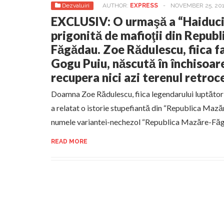
Dezvaluiri
AUTHOR:
EXPRESS
-
NOVEMBER 25, 20
EXCLUSIV: O urmaşă a “Haiduci
prigonită de mafioţii din Repub
Făgădau. Zoe Rădulescu, fiica f
Gogu Puiu, născută în închisoare
recupera nici azi terenul retroc
Doamna Zoe Rădulescu, fiica legendarului luptător
a relatat o istorie stupefiantă din “Republica Maz
numele variantei-nechezol “Republica Mazăre-Fă
READ MORE