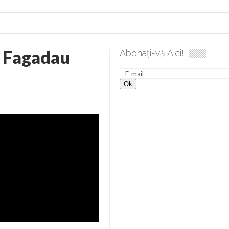
 Fagadau
Abonați-vă Aici!
e desăvârșire. Gând de duminică de Elena Solunca Moise
Sc