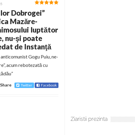
15
lor Dobrogei”
lica Mazăre-
aimosului luptător
, nu-şi poate
edat de Instanţă
 anticomunist Gogu Puiu, ne-
ăre”, acum rebotezată cu
gădău”
Share
Twitter
Facebook
Ziaristii prezinta