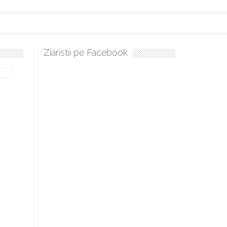
Ziaristii pe Facebook
ulați, sculați, boieri mari! Sara Nukina are nevoie de ajutorul nostru