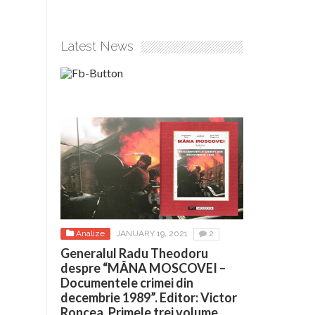
Latest News
Analize
JANUARY 19, 2021
2
Generalul Radu Theodoru
despre “MÂNA MOSCOVEI –
Documentele crimei din
decembrie 1989”. Editor: Victor
Roncea. Primele trei volume