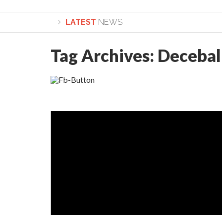
LATEST
NEWS
Tag Archives:
Decebal
Lepădarea de sine și urmarea lui Hristos. Calea spr