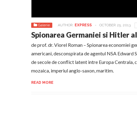
Galerie
AUTHOR:
EXPRESS
-
OCTOBER 25, 2013
Spionarea Germaniei si Hitler al 
de prof. dr. Viorel Roman – Spionarea economiei g
americani, desconspirata de agentul NSA Edward 
de secole de conflict latent intre Europa Centrala, c
mozaica, imperiul anglo-saxon, maritim.
READ MORE