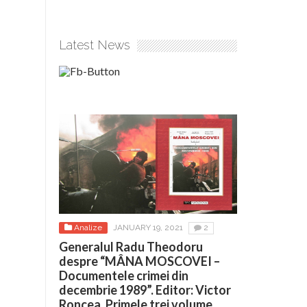
Latest News
Analize
JANUARY 19, 2021
2
Generalul Radu Theodoru
despre “MÂNA MOSCOVEI –
Documentele crimei din
decembrie 1989”. Editor: Victor
Roncea. Primele trei volume