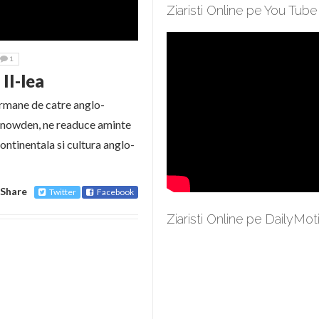
Ziaristi Online pe You Tube
1
II-lea
ermane de catre anglo-
Snowden, ne readuce aminte
ontinentala si cultura anglo-
Share
Twitter
Facebook
Ziaristi Online pe DailyMot