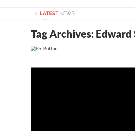
LATEST
NEWS
Tag Archives:
Edward
Lepădarea de sine și urmarea lui Hristos. Ca
Sculați, sculați, boieri mari! Sara Nukina are 
Academia Române revine în cazul pericolele 
Academia Română: 5G poate cauza CANCER. Gu
La Mulți Ani, Eugen Mihăescu!
Pamfil Șeicaru omagiat la Mănăstirea ctitori
Nu vă fie frică! FOTO și VIDEO cu Corneliu Vl
Mariana Nicolesco: Evenimentele Darclée la
Schimbarea la Față: “Acesta e Fiul Meu Mult Iub
Turnătorul DIE Lucian Boia înjură din nou popo
României