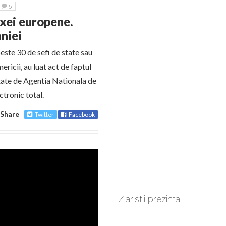
5
xei europene.
niei
peste 30 de sefi de state sau
ericii, au luat act de faptul
ptate de Agentia Nationala de
ctronic total.
Share
Twitter
Facebook
Ziaristii prezinta