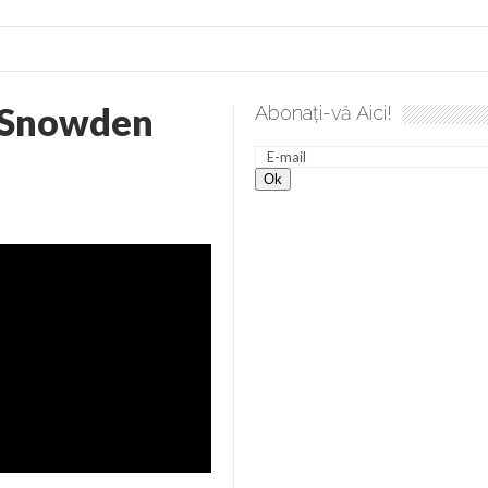
 Snowden
Abonați-vă Aici!
lea spre desăvârșire. Gând de duminică de Elena Solunca Moise
nevoie de ajutorul nostru!
generate de tehnologia 5G și cere Dezbatere Națională
vernul, dat în judecată pentru HG 5G. Antenele de telefonie mo
tă chiar de către el: Sfânta Ana – Orșova
ad și Cavalerii noilor apocalipse. “O societate înfricoșată e mult
 Televiziunea Naţională – o mare sărbătoare. VIDEO
it – pe El să-l ascultați!” În inimi “să-nflorească, ca rod de har, H
rul român: “românii sunt slavi, nu latini”. Fostul agent ceaușist d