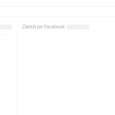
Ziaristii pe Facebook
bilă, periculoase pentru sănătate
 mai ușor de stăpânit”
ristos!”
e la Humanitas militează pentru federalizarea