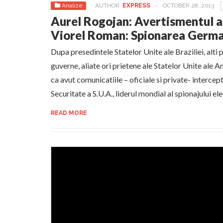
Analize
AUTHOR:
EXPRESS
-
OCTOBER 28, 2013
Aurel Rogojan: Avertismentul a
Viorel Roman: Spionarea Germa
Dupa presedintele Statelor Unite ale Braziliei, alti 
guverne, aliate ori prietene ale Statelor Unite ale Am
ca avut comunicatiile – oficiale si private- interce
Securitate a S.U.A., liderul mondial al spionajului ele
READ MORE