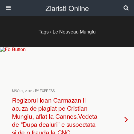
Ziaristi Online
Tags › Le Nouveau Mungiu
MAY 21, 2012 • BY EXPRESS
Regizorul Ioan Carmazan il
acuza de plagiat pe Cristian
Mungiu, aflat la Cannes.Vedeta
de “Dupa dealuri” e suspectata
si de o frauda la CNC