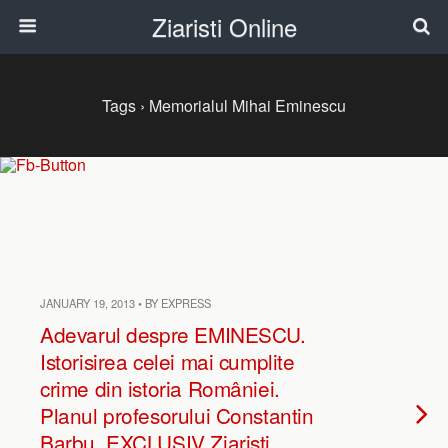
Ziaristi Online
Tags › Memorialul Mihai Eminescu
JANUARY 19, 2013 • BY EXPRESS
Adevarul despre EMINESCU.
Istorisirea celei mai cumplite
crime din istoria României.
Planul profesorului Constantin
Barbu. EXCLUSIV Ziaristi