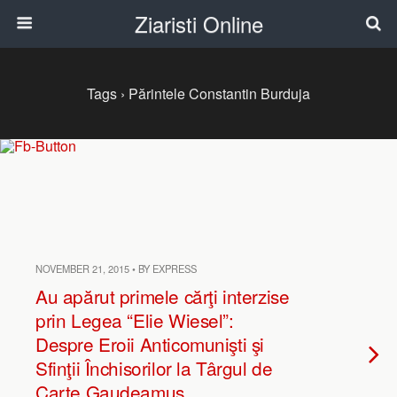
Ziaristi Online
Tags › Părintele Constantin Burduja
NOVEMBER 21, 2015 • BY EXPRESS
Au apărut primele cărţi interzise
prin Legea “Elie Wiesel”:
Despre Eroii Anticomunişti şi
Sfinţii Închisorilor la Târgul de
Carte Gaudeamus