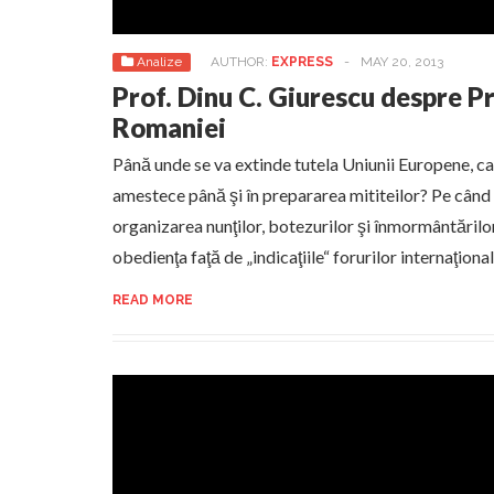
Analize
AUTHOR:
EXPRESS
-
MAY 20, 2013
Prof. Dinu C. Giurescu despre Pr
Romaniei
Până unde se va extinde tutela Uniunii Europene, c
amestece până şi în prepararea mititeilor? Pe când
organizarea nunţilor, botezurilor şi înmormântăril
obedienţa faţă de „indicaţiile“ forurilor internaţiona
READ MORE