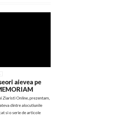
1
seori aievea pe
IN MEMORIAM
i Ziaristi Online, prezentam,
cateva dintre alocutiunile
t si o serie de articole