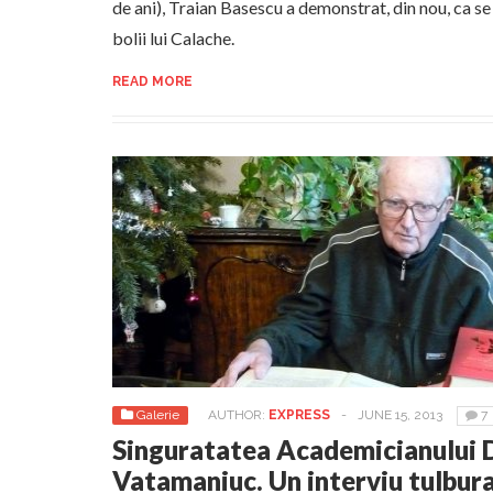
de ani), Traian Basescu a demonstrat, din nou, ca se 
bolii lui Calache.
READ MORE
Galerie
AUTHOR:
EXPRESS
-
JUNE 15, 2013
7
Singuratatea Academicianului 
Vatamaniuc. Un interviu tulbur