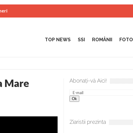
neri
TOP NEWS
SSI
ROMÂNII
FOTO
a Mare
Abonați-vă Aici!
re. Gând de duminică de Elena Solunca Moise
Sculați, scul
Ziaristii prezinta