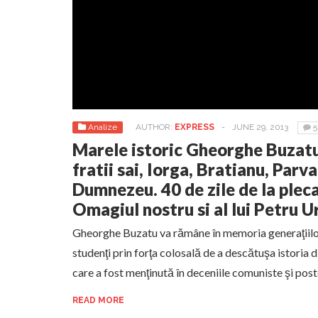
Analize
AUTHOR:
EXPRESS
-
JUNE 29, 2013
5
Marele istoric Gheorghe Buzatu 
fratii sai, Iorga, Bratianu, Parva
Dumnezeu. 40 de zile de la plec
Omagiul nostru si al lui Petru 
Gheorghe Buzatu va rămâne în memoria generaţiilor
studenţi prin forţa colosală de a descătuşa istoria 
care a fost menţinută în deceniile comuniste şi po
READ MORE