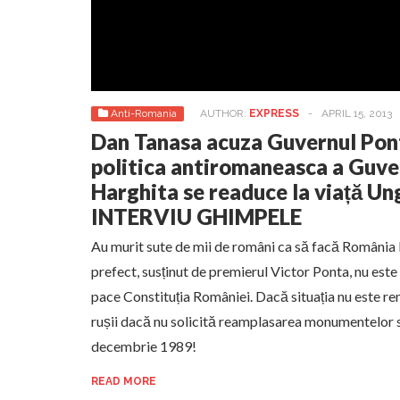
Anti-Romania
AUTHOR:
EXPRESS
-
APRIL 15, 2013
Dan Tanasa acuza Guvernul Pon
politica antiromaneasca a Guver
Harghita se readuce la viață Un
INTERVIU GHIMPELE
Au murit sute de mii de români ca să facă România
prefect, susținut de premierul Victor Ponta, nu este
pace Constituția României. Dacă situația nu este re
rușii dacă nu solicită reamplasarea monumentelor s
decembrie 1989!
READ MORE