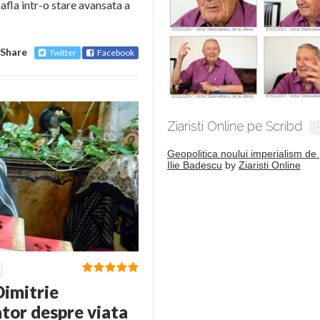
afla intr-o stare avansata a
Share
Twitter
Facebook
Ziaristi Online pe Scribd
Geopolitica noului imperialism de 
Ilie Badescu
by
Ziaristi Online
Dimitrie
ator despre viata