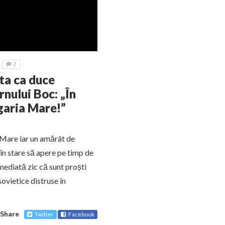
2
ta ca duce
nului Boc: „În
garia Mare!”
 Mare iar un amărât de
 în stare să apere pe timp de
mediată zic că sunt proști
ovietice distruse în
Share
Twitter
Facebook