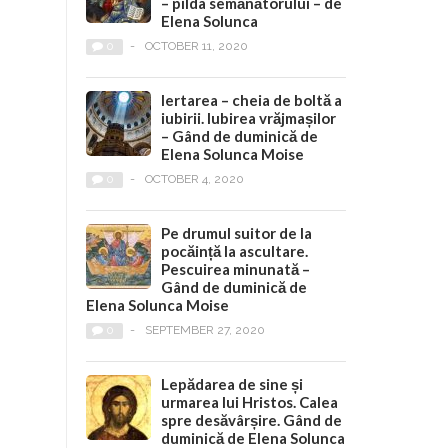
– pilda semănătorului – de
Elena Solunca
0
-
OCTOBER 11, 2020
Iertarea – cheia de boltă a
iubirii. Iubirea vrăjmașilor
– Gând de duminică de
Elena Solunca Moise
0
-
OCTOBER 4, 2020
Pe drumul suitor de la
pocăință la ascultare.
Pescuirea minunată –
Gând de duminică de
Elena Solunca Moise
0
-
SEPTEMBER 27, 2020
Lepădarea de sine și
urmarea lui Hristos. Calea
spre desăvârșire. Gând de
duminică de Elena Solunca