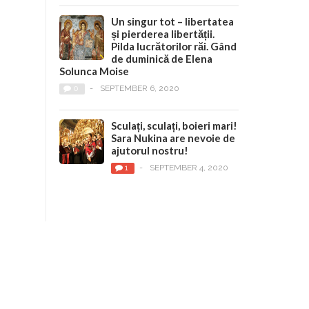
Un singur tot – libertatea
și pierderea libertății.
Pilda lucrătorilor răi. Gând
de duminică de Elena
Solunca Moise
0
-
SEPTEMBER 6, 2020
Sculați, sculați, boieri mari!
Sara Nukina are nevoie de
ajutorul nostru!
1
-
SEPTEMBER 4, 2020