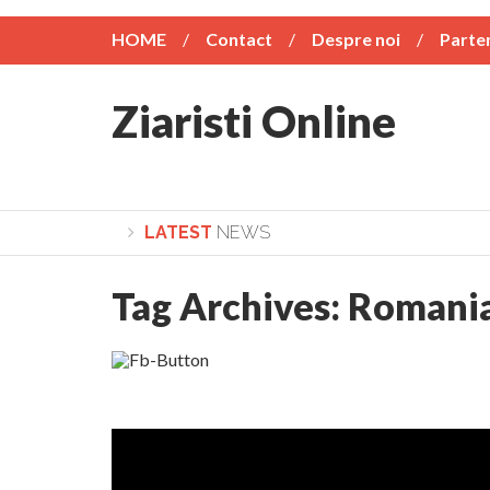
HOME
Contact
Despre noi
Parte
Ziaristi Online
LATEST
NEWS
Tag Archives:
Romani
Lepădarea de sine și urmarea lui Hristos. Calea spre desăvârși