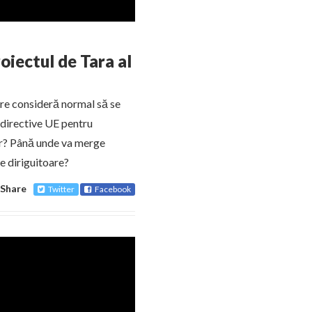
oiectul de Tara al
are consideră normal să se
 directive UE pentru
or? Până unde va merge
le diriguitoare?
Share
Twitter
Facebook