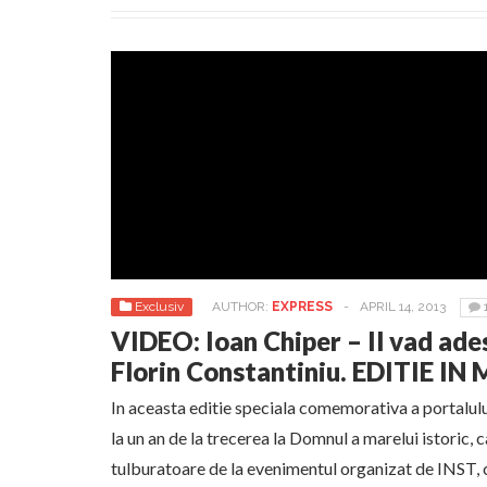
Exclusiv
AUTHOR:
EXPRESS
-
APRIL 14, 2013
VIDEO: Ioan Chiper – Il vad ade
Florin Constantiniu. EDITIE 
In aceasta editie speciala comemorativa a portalulu
la un an de la trecerea la Domnul a marelui istoric, 
tulburatoare de la evenimentul organizat de INST, ca