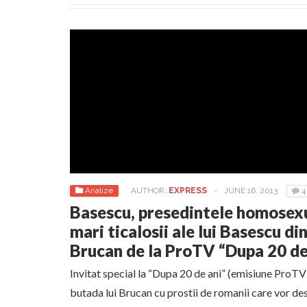
Analize
AUTHOR:
EXPRESS
-
JUNE 16, 2013
4
Basescu, presedintele homosexua
mari ticalosii ale lui Basescu di
Brucan de la ProTV “Dupa 20 de
Invitat special la “Dupa 20 de ani” (emisiune ProT
butada lui Brucan cu prostii de romanii care vor d