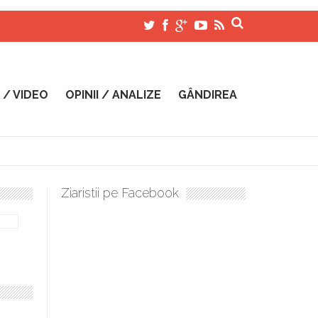
 / VIDEO
OPINII / ANALIZE
GÂNDIREA
Ziaristii pe Facebook
ați, boieri mari! Sara Nukina are nevoie de ajutorul nostru!