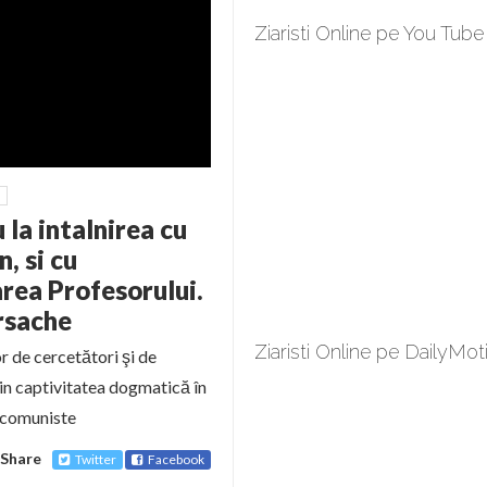
Ziaristi Online pe You Tube
la intalnirea cu
n, si cu
area Profesorului.
Ursache
Ziaristi Online pe DailyMot
 de cercetători şi de
din captivitatea dogmatică în
stcomuniste
Share
Twitter
Facebook