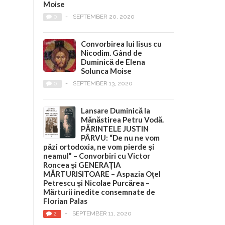
Moise
0
-
SEPTEMBER 20, 2020
Convorbirea lui Iisus cu
Nicodim. Gând de
Duminică de Elena
Solunca Moise
0
-
SEPTEMBER 13, 2020
Lansare Duminică la
Mănăstirea Petru Vodă.
PĂRINTELE JUSTIN
PÂRVU: “De nu ne vom
păzi ortodoxia, ne vom pierde şi
neamul” – Convorbiri cu Victor
Roncea și GENERAȚIA
MĂRTURISITOARE – Aspazia Oțel
Petrescu și Nicolae Purcărea –
Mărturii inedite consemnate de
Florian Palas
2
-
SEPTEMBER 11, 2020