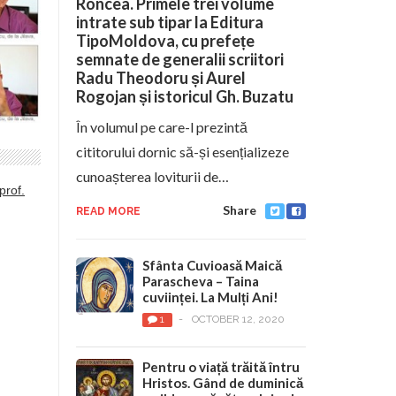
Roncea. Primele trei volume
intrate sub tipar la Editura
TipoMoldova, cu prefețe
semnate de generalii scriitori
Radu Theodoru și Aurel
Rogojan și istoricul Gh. Buzatu
În volumul pe care-l prezintă
cititorului dornic să-și esențializeze
cunoașterea loviturii de…
prof.
Share
READ MORE
Sfânta Cuvioasă Maică
Parascheva – Taina
cuviinței. La Mulți Ani!
1
-
OCTOBER 12, 2020
Pentru o viață trăită întru
Hristos. Gând de duminică