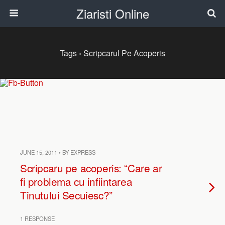
Ziaristi Online
Tags › Scripcarul Pe Acoperis
JUNE 15, 2011 • BY EXPRESS
Scripcaru pe acoperis: “Care ar
fi problema cu infiintarea
Tinutului Secuiesc?”
1 RESPONSE