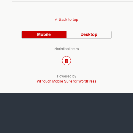
Back to top
Mobile
Desktop
ziaristionline.ro
Powered by
WPtouch Mobile Suite for WordPress