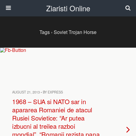
Ziaristi Online
Tags › Soviet Trojan Horse
AUGUST 21, 2013 • BY EXPRESS
1968 – SUA si NATO sar in
apararea Romaniei de atacul
Rusiei Sovietice: “Ar putea
izbucni al treilea razboi
mondial”. “Romanii rezista pana