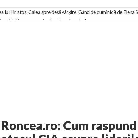
ea lui Hristos. Calea spre desăvârșire. Gând de duminică de Elena
! Sara Nukina are nevoie de ajutorul nostru!
generate de tehnologia 5G și cere Dezbatere Națională
vernul, dat în judecată pentru HG 5G. Antenele de telefonie mo
tă chiar de către el: Sfânta Ana – Orșova
ad și Cavalerii noilor apocalipse. “O societate înfricoșată e mult
 Televiziunea Naţională – o mare sărbătoare. VIDEO
it – pe El să-l ascultați!” În inimi “să-nflorească, ca rod de har, H
rul român: “românii sunt slavi, nu latini”. Fostul agent ceaușist d
2 comments
G NEWS
OPINII / ANALIZE
AUTHOR:
EXPRESS
-
DECEMBER 3, 20
Roncea.ro: Cum raspund S