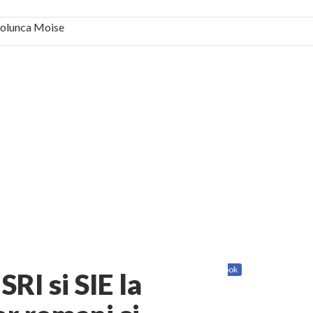
 Solunca Moise
bilă, periculoase pentru sănătate
 mai ușor de stăpânit”
ristos!”
e la Humanitas militează pentru federalizarea
Share
Twitter
Facebook
10
RI si SIE la