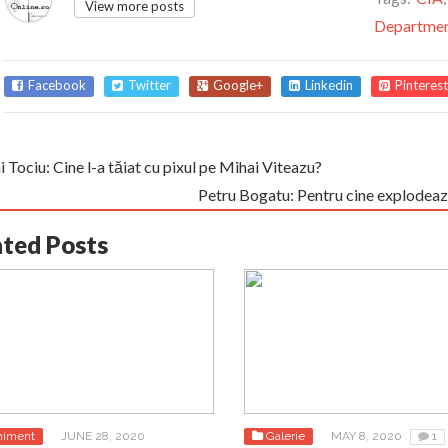
View more posts
Departme
Facebook
Twitter
Google+
Linkedin
Pinterest
 Tociu: Cine l-a tăiat cu pixul pe Mihai Viteazu?
Petru Bogatu: Pentru cine explodeaz
ated Posts
niment
JUNE 28, 2020
Galerie
MAY 8, 2020
1