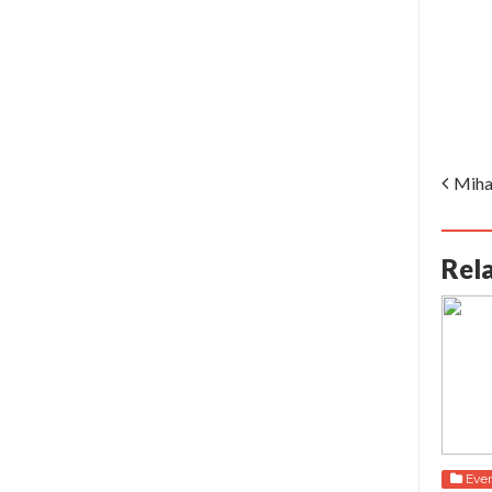
Mihai
Rel
Eve