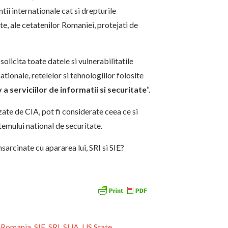
ii internationale cat si drepturile
te, ale cetatenilor Romaniei, protejati de
e solicita toate datele si vulnerabilitatile
tionale, retelelor si tehnologiilor folosite
 a serviciilor de informatii si securitate
“.
ate de CIA, pot fi considerate ceea ce si
temului national de securitate.
nsarcinate cu apararea lui, SRI si SIE?
,
Romania
,
SIE
,
SRI
,
SUA
,
US State