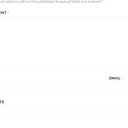
ail address will not be published.
Required fields are marked
*
ENT
*
EMAIL
*
TE