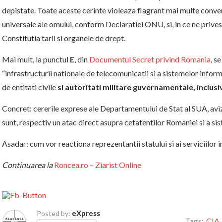
depistate. Toate aceste cerinte violeaza flagrant mai multe convent
universale ale omului, conform Declaratiei ONU, si, in ce ne prives
Constitutia tarii si organele de drept.
Mai mult, la punctul
E
, din
Documentul Secret privind Romania
, s
“infrastructurii nationale de telecomunicatii si a sistemelor informa
de entitati civile
si autoritati militare guvernamentale, inclusiv
Concret: cererile exprese ale Departamentului de Stat al SUA, aviz
sunt, respectiv un atac direct asupra cetatentilor Romaniei si a sis
Asadar: cum vor reactiona reprezentantii statului si ai serviciilor i
Continuarea la
Roncea.ro – Ziarist Online
eXpress
Posted by:
Tags:
CIA