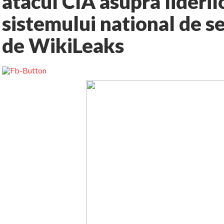
atacul CIA asupra lideril
sistemului national de se
de WikiLeaks