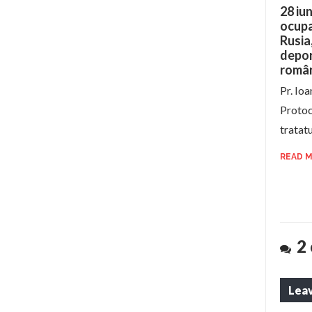
28 iun
ocupa
Rusia
depor
român
Pr. Io
Protoco
tratat
READ 
2
Leav