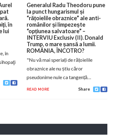
Aurel
Generalul Radu Theodoru pune
upat
la punct hungarismul și
ară.
“rățoielile obraznice” ale anti-
ţi, în
românilor și limpezește
 lui
“opțiunea salvatoare” –
INTERVIU Exclusiv (II). Donald
Trump, o mare șansă a lumii.
ROMÂNIA, ÎNCOTRO?
, în
"Nu vă mai speriați de rățoielile
sihopaţi
obraznice ale nu știu căror
pseudonime nule ca tangență…
Share
READ MORE