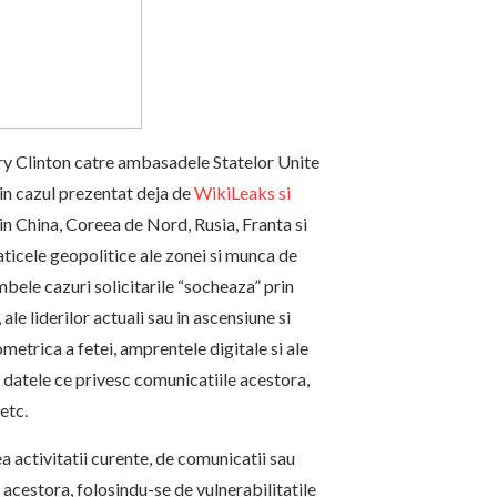
ry Clinton catre ambasadele Statelor Unite
a in cazul prezentat deja de
WikiLeaks si
 din China, Coreea de Nord, Rusia, Franta si
ticele geopolitice ale zonei si munca de
mbele cazuri solicitarile “socheaza” prin
le liderilor actuali sau in ascensiune si
metrica a fetei, amprentele digitale si ale
ate datele ce privesc comunicatiile acestora,
etc.
 activitatii curente, de comunicatii sau
a acestora, folosindu-se de vulnerabilitatile