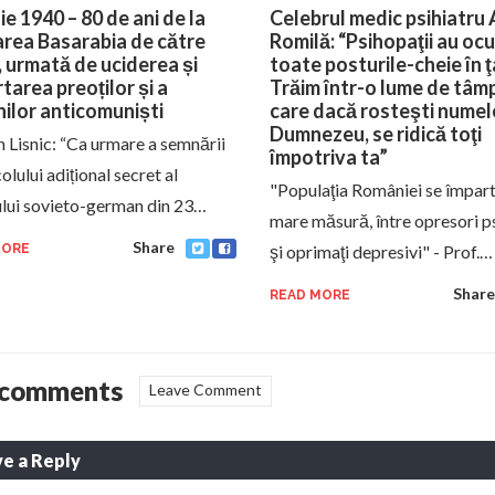
ie 1940 – 80 de ani de la
Celebrul medic psihiatru 
rea Basarabia de către
Romilă: “Psihopaţii au oc
, urmată de uciderea și
toate posturile-cheie în ţ
tarea preoților și a
Trăim într-o lume de tâmpi
ilor anticomuniști
care dacă rosteşti numele
Dumnezeu, se ridică toţi
an Lisnic: “Ca urmare a semnării
împotriva ta”
lului adițional secret al
"Populaţia României se împarte
ului sovieto-german din 23…
mare măsură, între opresori p
Share
MORE
şi oprimaţi depresivi" - Prof.…
Share
READ MORE
 comments
Leave Comment
e a Reply