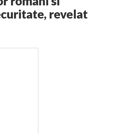
or romani si
curitate, revelat