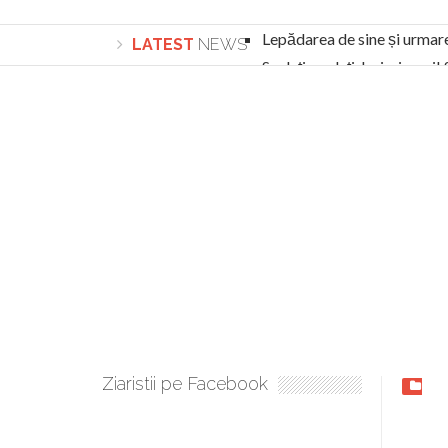
Lepădarea de sine și urmar
LATEST
NEWS
Sculați, sculați, boieri mari
Academia Române revine în cazul pericolele 
Academia Română: 5G poate cauza CANCER. Gu
La Mulți Ani, Eugen Mihăescu!
Pamfil Șeicaru omagiat la Mănăstirea ctitori
Nu vă fie frică! FOTO și VIDEO cu Corneliu Vl
Mariana Nicolesco: Evenimentele Darclée la
Schimbarea la Față: “Acesta e Fiul Meu Mult Iub
Turnătorul DIE Lucian Boia înjură din nou popo
României
Ziaristii pe Facebook
BLO