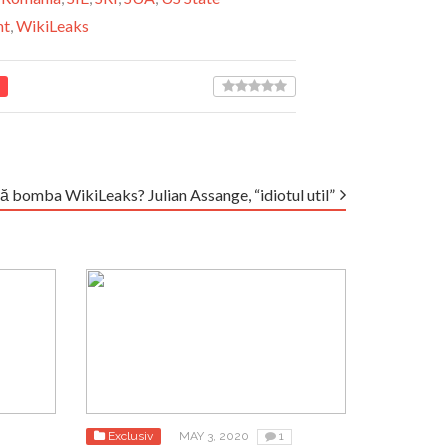
nt
,
WikiLeaks
ă bomba WikiLeaks? Julian Assange, “idiotul util”
Exclusiv
MAY 3, 2020
1