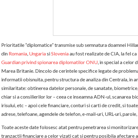
Prioritatile “diplomatice” transmise sub semnatura doamnei Hilla
din
Romania
,
Ungaria
si
Slovenia
au fost realizate de CIA, la fel c
Guardian privind spionarea diplomatilor ONU
, in special a celor
Marea Britanie. Dincolo de cerintele specifice legate de problema
informatii obisnuita, pentru structura de analiza din Centrala, in a
similaritate: obtinerea datelor personale, de sanatate, biometrice, a
chiar si a consilierilor lor – ceea ce inseamna ADN-ul, scanarea bio
irisului, etc – apoi cele financiare, conturi si carti de credit, si to
adrese, telefoane, agendele de telefon, e-mail-uri, URL-uri, parole, 
Toate aceste date folosesc atat pentru penetrarea si monitorizarea
tranzactii financiare a celor vizati cat si pentru posibila afectare 