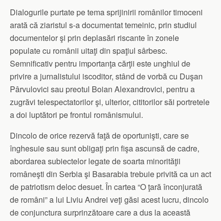
Dialogurile purtate pe tema sprijinirii românilor timoceni
arată că ziaristul s-a documentat temeinic, prin studiul
documentelor şi prin deplasări riscante în zonele
populate cu românii uitaţi din spaţiul sârbesc.
Semnificativ pentru importanţa cărţii este unghiul de
privire a jurnalistului iscoditor, stând de vorbă cu Duşan
Pârvulovici sau preotul Boian Alexandrovici, pentru a
zugrăvi telespectatorilor şi, ulterior, cititorilor săi portretele
a doi luptători pe frontul românismului.
Dincolo de orice rezervă faţă de oportunişti, care se
înghesuie sau sunt obligaţi prin fişa ascunsă de cadre,
abordarea subiectelor legate de soarta minorităţii
româneşti din Serbia şi Basarabia trebuie privită ca un act
de patriotism deloc desuet. În cartea “O ţară înconjurată
de români” a lui Liviu Andrei veţi găsi acest lucru, dincolo
de conjunctura surprinzătoare care a dus la această