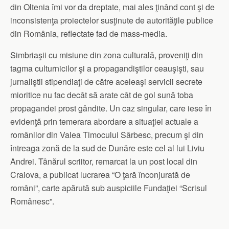
din Oltenia îmi vor da dreptate, mai ales ţinând cont şi de
inconsistenţa proiectelor susţinute de autorităţile publice
din România, reflectate fad de mass-media.
Simbriaşii cu misiune din zona culturală, proveniţi din
tagma culturnicilor şi a propagandiştilor ceauşişti, sau
jurnaliştii stipendiaţi de către aceleaşi servicii secrete
mioritice nu fac decât să arate cât de gol sună toba
propagandei prost gândite. Un caz singular, care iese în
evidenţă prin temerara abordare a situaţiei actuale a
românilor din Valea Timocului Sârbesc, precum şi din
întreaga zonă de la sud de Dunăre este cel al lui Liviu
Andrei. Tânărul scriitor, remarcat la un post local din
Craiova, a publicat lucrarea “O ţară înconjurată de
români”, carte apărută sub auspiciile Fundaţiei “Scrisul
Românesc”.