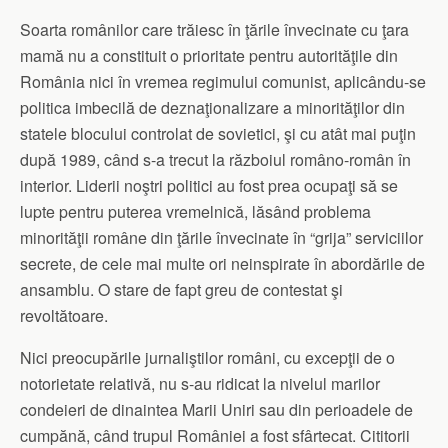
Soarta românilor care trăiesc în ţările învecinate cu ţara
mamă nu a constituit o prioritate pentru autorităţile din
România nici în vremea regimului comunist, aplicându-se
politica imbecilă de deznaţionalizare a minorităţilor din
statele blocului controlat de sovietici, şi cu atât mai puţin
după 1989, când s-a trecut la războiul româno-român în
interior. Liderii noştri politici au fost prea ocupaţi să se
lupte pentru puterea vremelnică, lăsând problema
minorităţii române din ţările învecinate în “grija” serviciilor
secrete, de cele mai multe ori neinspirate în abordările de
ansamblu. O stare de fapt greu de contestat şi
revoltătoare.
Nici preocupările jurnaliştilor români, cu excepţii de o
notorietate relativă, nu s-au ridicat la nivelul marilor
condeieri de dinaintea Marii Uniri sau din perioadele de
cumpănă, când trupul României a fost sfârtecat. Cititorii