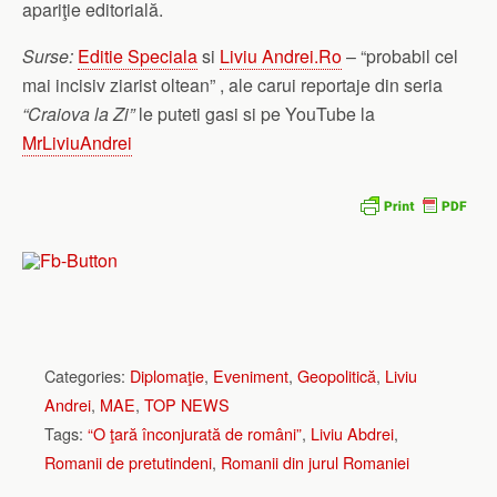
apariţie editorială.
Surse:
Editie Speciala
si
Liviu Andrei.Ro
– “probabil cel
mai incisiv ziarist oltean” , ale carui reportaje din seria
“Craiova la Zi”
le puteti gasi si pe YouTube la
MrLiviuAndrei
Categories:
Diplomaţie
,
Eveniment
,
Geopolitică
,
Liviu
Andrei
,
MAE
,
TOP NEWS
Tags:
“O ţară înconjurată de români”
,
Liviu Abdrei
,
Romanii de pretutindeni
,
Romanii din jurul Romaniei