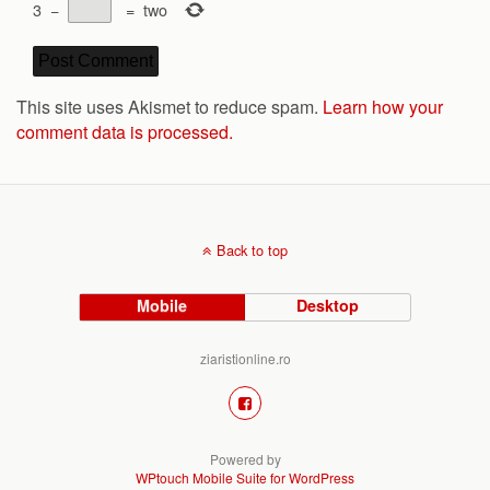
3
−
=
two
This site uses Akismet to reduce spam.
Learn how your
comment data is processed.
Back to top
Mobile
Desktop
ziaristionline.ro
Powered by
WPtouch Mobile Suite for WordPress