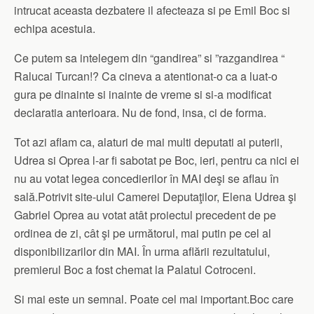
intrucat aceasta dezbatere il afecteaza si pe Emil Boc si
echipa acestuia.
Ce putem sa intelegem din “gandirea” si ”razgandirea “
Ralucai Turcan!? Ca cineva a atentionat-o ca a luat-o
gura pe dinainte si inainte de vreme si si-a modificat
declaratia anterioara. Nu de fond, insa, ci de forma.
Tot azi aflam ca, alaturi de mai multi deputati ai puterii,
Udrea si Oprea l-ar fi sabotat pe Boc, ieri, pentru ca nici ei
nu au votat legea concedierilor în MAI deşi se aflau în
sală.Potrivit site-ului Camerei Deputaţilor, Elena Udrea şi
Gabriel Oprea au votat atât proiectul precedent de pe
ordinea de zi, cât şi pe următorul, mai putin pe cel al
disponibilizarilor din MAI. În urma aflării rezultatului,
premierul Boc a fost chemat la Palatul Cotroceni.
Si mai este un semnal. Poate cel mai important.Boc care