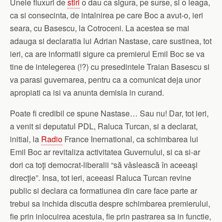
Unele fluxuri de
stiri
o dau ca sigura, pe surse, si o leaga,
ca si consecinta, de intalnirea pe care Boc a avut-o, ieri
seara, cu Basescu, la Cotroceni. La acestea se mai
adauga si declaratia lui Adrian Nastase, care sustinea, tot
ieri, ca are informatii sigure ca premierul Emil Boc se va
tine de intelegerea (!?) cu presedintele Traian Basescu si
va parasi guvernarea, pentru ca a comunicat deja unor
apropiati ca isi va anunta demisia in curand.
Poate fi credibil ce spune Nastase… Sau nu! Dar, tot ieri,
a venit si deputatul PDL, Raluca Turcan, si a declarat,
initial, la
Radio
France Inernational, ca schimbarea lui
Emil Boc ar revitaliza activitatea Guvernului, si ca si-ar
dori ca toţi democrat-liberalii “să vâslească în aceeaşi
direcţie”. Insa, tot ieri, aceeasi Raluca Turcan revine
public si declara ca formatiunea din care face parte ar
trebui sa inchida discutia despre schimbarea premierului,
fie prin inlocuirea acestuia, fie prin pastrarea sa in functie,