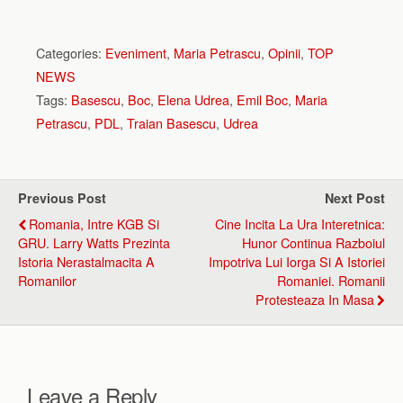
Categories:
Eveniment
,
Maria Petrascu
,
Opinii
,
TOP
NEWS
Tags:
Basescu
,
Boc
,
Elena Udrea
,
Emil Boc
,
Maria
Petrascu
,
PDL
,
Traian Basescu
,
Udrea
Previous Post
Next Post
Romania, Intre KGB Si
Cine Incita La Ura Interetnica:
GRU. Larry Watts Prezinta
Hunor Continua Razboiul
Istoria Nerastalmacita A
Impotriva Lui Iorga Si A Istoriei
Romanilor
Romaniei. Romanii
Protesteaza In Masa
Leave a Reply