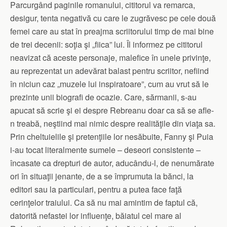
Parcurgând paginile romanului, cititorul va remarca,
desigur, tenta negativă cu care le zugrăvesc pe cele două
femei care au stat în preajma scriitorului timp de mai bine
de trei decenii: soţia şi „fiica” lui. Îl informez pe cititorul
neavizat că aceste personaje, malefice în unele privinţe,
au reprezentat un adevărat balast pentru scriitor, nefiind
în niciun caz „muzele lui inspiratoare”, cum au vrut să le
prezinte unii biografi de ocazie. Care, sărmanii, s-au
apucat să scrie şi ei despre Rebreanu doar ca să se afle-
n treabă, neştiind mai nimic despre realităţile din viaţa sa.
Prin cheltuielile şi pretenţiile lor nesăbuite, Fanny şi Puia
i-au tocat literalmente sumele – deseori consistente –
încasate ca drepturi de autor, aducându-l, de nenumărate
ori în situaţii jenante, de a se împrumuta la bănci, la
editori sau la particulari, pentru a putea face faţă
cerinţelor traiului. Ca să nu mai amintim de faptul că,
datorită nefastei lor influenţe, băiatul cel mare al