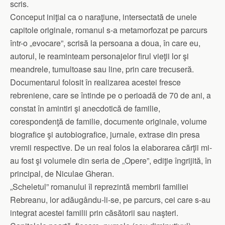
scris.
Conceput iniţial ca o naraţiune, intersectată de unele
capitole originale, romanul s-a metamorfozat pe parcurs
într-o „evocare”, scrisă la persoana a doua, în care eu,
autorul, le reaminteam personajelor firul vieţii lor şi
meandrele, tumultoase sau line, prin care trecuseră.
Documentarul folosit în realizarea acestei fresce
rebreniene, care se întinde pe o perioadă de 70 de ani, a
constat în amintiri şi anecdotică de familie,
corespondenţă de familie, documente originale, volume
biografice şi autobiografice, jurnale, extrase din presa
vremii respective. De un real folos la elaborarea cărţii mi-
au fost şi volumele din seria de „Opere”, ediţie îngrijită, în
principal, de Niculae Gheran.
„Scheletul” romanului îl reprezintă membrii familiei
Rebreanu, lor adăugându-li-se, pe parcurs, cei care s-au
integrat acestei familii prin căsătorii sau naşteri.