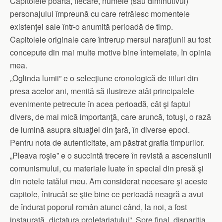
Capitolele poartă, fiecare, numele (sau diminutivul)
personajului împreună cu care retrăiesc momentele
existenţei sale într-o anumită perioadă de timp.
Capitolele originale care întrerup mersul naraţiunii au fost
concepute din mai multe motive bine întemeiate, în opinia
mea.
„Oglinda lumii” e o selecţiune cronologică de titluri din
presa acelor ani, menită să ilustreze atât principalele
evenimente petrecute în acea perioadă, cât şi faptul
divers, de mai mică importanţă, care aruncă, totuşi, o rază
de lumină asupra situaţiei din ţară, în diverse epoci.
Pentru nota de autenticitate, am păstrat grafia timpurilor.
„Pleava roşie” e o succintă trecere în revistă a ascensiunii
comunismului, cu materiale luate în special din presă şi
din notele tatălui meu. Am considerat necesare şi aceste
capitole, întrucât se ştie bine ce perioadă neagră a avut
de îndurat poporul român atunci când, la noi, a fost
instaurată „dictatura proletariatului”. Spre final, dispariţia