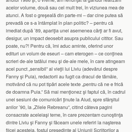
acelor volume, două sau cel mult trei, în viziunea mea de
atunci. A fost o greşeală din parte-mi – dar cine putea să
prevadă ce s-a întâmplat în plan politic? – pentru că
imediat după ’89, apariţia unei asemenea cărţi ar fi avut,
desigur, un impact deosebit asupra publicului cititor. Sau
poate, nu?! Pentru că, îmi aduc aminte, oferind unor
edituri un volum de eseuri – cam eterogen – ce conţinea
scrieri de-ale tatălui meu şi de-ale mele, în care atingeam
acel punct „sensibil” al vieţii lui Liviu (adevărul despre
Fanny şi Puia), redactorii au fugit ca dracul de tămâie,
motivând că nu pot tipări acele texte „pentru că ne e frică
de doamna Puia.” Să mai menţionez şi faptul că, în cadrul
unei sesiuni de comunicări ţinute la Aiud, spre sfârşitul
anilor ’90, la „Zilele Rebreanu”, citind câteva pagini
consacrate aceleiaşi teme, în care prezentam cunoştinţa
dintre Liviu şi Fanny şi făceam unele referiri la naşterea
fiicei acesteia, fostul preşedinte al Uniunii Scriitorilor a