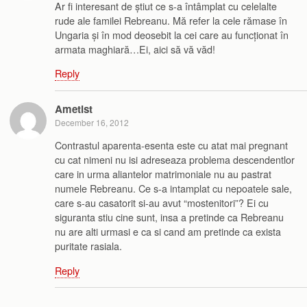
Ar fi interesant de știut ce s-a întâmplat cu celelalte
rude ale familei Rebreanu. Mă refer la cele rămase în
Ungaria și în mod deosebit la cei care au funcționat în
armata maghiară…Ei, aici să vă văd!
Reply
Ametist
December 16, 2012
Contrastul aparenta-esenta este cu atat mai pregnant
cu cat nimeni nu isi adreseaza problema descendentlor
care in urma aliantelor matrimoniale nu au pastrat
numele Rebreanu. Ce s-a intamplat cu nepoatele sale,
care s-au casatorit si-au avut “mostenitori”? Ei cu
siguranta stiu cine sunt, insa a pretinde ca Rebreanu
nu are alti urmasi e ca si cand am pretinde ca exista
puritate rasiala.
Reply