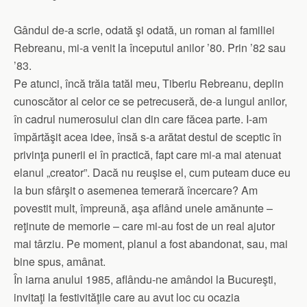
Gândul de-a scrie, odată şi odată, un roman al familiei
Rebreanu, mi-a venit la începutul anilor ’80. Prin ’82 sau
’83.
Pe atunci, încă trăia tatăl meu, Tiberiu Rebreanu, deplin
cunoscător al celor ce se petrecuseră, de-a lungul anilor,
în cadrul numerosului clan din care făcea parte. I-am
împărtăşit acea idee, însă s-a arătat destul de sceptic în
privinţa punerii ei în practică, fapt care mi-a mai atenuat
elanul „creator”. Dacă nu reuşise el, cum puteam duce eu
la bun sfârşit o asemenea temerară încercare? Am
povestit mult, împreună, aşa aflând unele amănunte –
reţinute de memorie – care mi-au fost de un real ajutor
mai târziu. Pe moment, planul a fost abandonat, sau, mai
bine spus, amânat.
În iarna anului 1985, aflându-ne amândoi la Bucureşti,
invitaţi la festivităţile care au avut loc cu ocazia