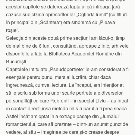
acestor capitole se datorează faptului că întreaga ţară
căzuse sub cizma opresorilor iar „Oglinda lumii” (cu titluri
în principal din „Scânteia”) era sinonimă cu „Pleava
roşie”.
Selecţia din aceste două prime secţiuni am făcut-o, timp
de mai bine de 6 luni, consultând, aproape zilnic, arhivele
disponibile aflate la Biblioteca Academiei Române din
Bucureşti.
Capitolele intitulate „Pseudoportrete” le-am considerat a fi
esenţiale pentru bunul mers al lucrării, chiar dacă
îngreunează, cumva, lectura. La început, am intenţionat
să le scriu sub forma unor scurte portrete ale diverselor
personalităţi cu care Rebrenii – în special Liviu – au intrat
în contact direct, însă metoda mi s-a părut a fi prea seacă.
Astfel încât am optat în a extrage pasaje din „Jurnalul”
romancierului, care să prezinte – dintr-un anumit punct de
vedere, al său – imaginea pe care şi-o crease despre