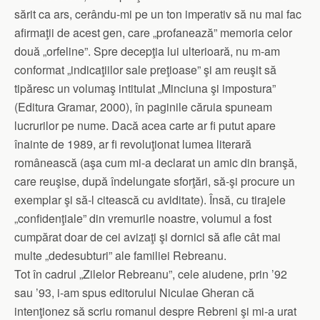
sărit ca ars, cerându-mi pe un ton imperativ să nu mai fac
afirmaţii de acest gen, care „profanează” memoria celor
două „orfeline”. Spre decepţia lui ulterioară, nu m-am
conformat „indicaţiilor sale preţioase” şi am reuşit să
tipăresc un volumaş intitulat „Minciuna şi impostura”
(Editura Gramar, 2000), în paginile căruia spuneam
lucrurilor pe nume. Dacă acea carte ar fi putut apare
înainte de 1989, ar fi revoluţionat lumea literară
românească (aşa cum mi-a declarat un amic din branşă,
care reuşise, după îndelungate sforţări, să-şi procure un
exemplar şi să-l citească cu aviditate). Însă, cu tirajele
„confidenţiale” din vremurile noastre, volumul a fost
cumpărat doar de cei avizaţi şi dornici să afle cât mai
multe „dedesubturi” ale familiei Rebreanu.
Tot în cadrul „Zilelor Rebreanu”, cele aiudene, prin ’92
sau ’93, i-am spus editorului Niculae Gheran că
intenţionez să scriu romanul despre Rebreni şi mi-a urat