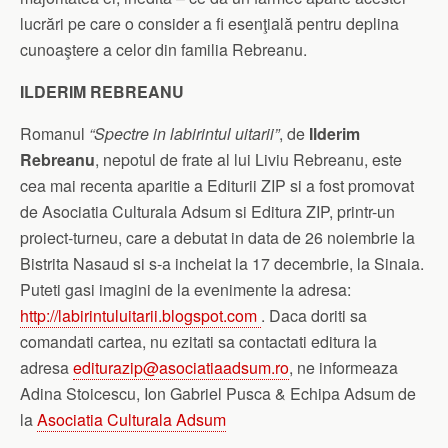
lucrări pe care o consider a fi esenţială pentru deplina
cunoaştere a celor din familia Rebreanu.
ILDERIM REBREANU
Romanul
“Spectre in labirintul uitarii”
, de
Ilderim
Rebreanu
, nepotul de frate al lui Liviu Rebreanu, este
cea mai recenta aparitie a Editurii ZIP si a fost promovat
de Asociatia Culturala Adsum si Editura ZIP, printr-un
proiect-turneu, care a debutat in data de 26 noiembrie la
Bistrita Nasaud si s-a incheiat la 17 decembrie, la Sinaia.
Puteti gasi imagini de la evenimente la adresa:
http://labirintuluitarii.
blogspot.com
. Daca doriti sa
comandati cartea, nu ezitati sa contactati editura la
adresa
editurazip@asociatiaadsum.ro
, ne informeaza
Adina Stoicescu, Ion Gabriel Pusca & Echipa Adsum de
la
Asociatia Culturala Adsum