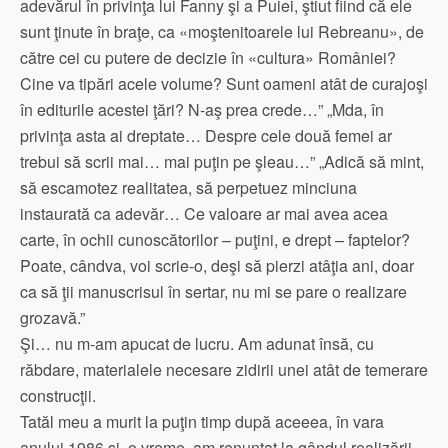
adevărul în privinţa lui Fanny şi a Puiei, ştiut fiind că ele
sunt ţinute în braţe, ca «moştenitoarele lui Rebreanu», de
către cei cu putere de decizie în «cultura» României?
Cine va tipări acele volume? Sunt oameni atât de curajoşi
în editurile acestei ţări? N-aş prea crede…” „Mda, în
privinţa asta ai dreptate… Despre cele două femei ar
trebui să scrii mai… mai puţin pe şleau…” „Adică să mint,
să escamotez realitatea, să perpetuez minciuna
instaurată ca adevăr… Ce valoare ar mai avea acea
carte, în ochii cunoscătorilor – puţini, e drept – faptelor?
Poate, cândva, voi scrie-o, deşi să pierzi atâţia ani, doar
ca să ţii manuscrisul în sertar, nu mi se pare o realizare
grozavă.”
Şi… nu m-am apucat de lucru. Am adunat însă, cu
răbdare, materialele necesare zidirii unei atât de temerare
construcţii.
Tatăl meu a murit la puţin timp după aceeea, în vara
anului 1986 şi, o vreme, am renunţat la gândul realizării