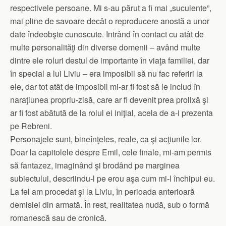
respectivele persoane. Mi s-au părut a fi mai „suculente”,
mai pline de savoare decât o reproducere anostă a unor
date îndeobşte cunoscute. Intrând în contact cu atât de
multe personalităţi din diverse domenii – având multe
dintre ele roluri destul de importante în viaţa familiei, dar
în special a lui Liviu – era imposibil să nu fac referiri la
ele, dar tot atât de imposibil mi-ar fi fost să le includ în
naraţiunea propriu-zisă, care ar fi devenit prea prolixă şi
ar fi fost abătută de la rolul ei iniţial, acela de a-i prezenta
pe Rebreni.
Personajele sunt, bineînţeles, reale, ca şi acţiunile lor.
Doar la capitolele despre Emil, cele finale, mi-am permis
să fantazez, imaginând şi brodând pe marginea
subiectului, descriindu-l pe erou aşa cum mi-l închipui eu.
La fel am procedat şi la Liviu, în perioada anterioară
demisiei din armată. În rest, realitatea nudă, sub o formă
romanescă sau de cronică.