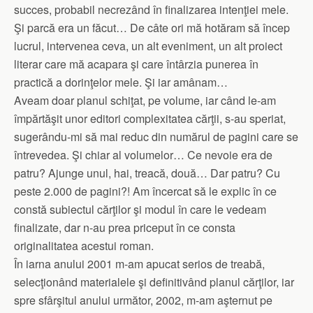
succes, probabil necrezând în finalizarea intenţiei mele.
Şi parcă era un făcut… De câte ori mă hotăram să încep
lucrul, intervenea ceva, un alt eveniment, un alt proiect
literar care mă acapara şi care întârzia punerea în
practică a dorinţelor mele. Şi iar amânam…
Aveam doar planul schiţat, pe volume, iar când le-am
împărtăşit unor editori complexitatea cărţii, s-au speriat,
sugerându-mi să mai reduc din numărul de pagini care se
întrevedea. Şi chiar al volumelor… Ce nevoie era de
patru? Ajunge unul, hai, treacă, două… Dar patru? Cu
peste 2.000 de pagini?! Am încercat să le explic în ce
constă subiectul cărţilor şi modul în care le vedeam
finalizate, dar n-au prea priceput în ce consta
originalitatea acestui roman.
În iarna anului 2001 m-am apucat serios de treabă,
selecţionând materialele şi definitivând planul cărţilor, iar
spre sfârşitul anului următor, 2002, m-am aşternut pe