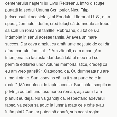
centenarului naşterii lui Liviu Rebreanu, într-o discuţie
purtată la sediul Uniunii Scriitorilor, Nicu Filip,
jurisconsultul acesteia şi al Fondului Literar al U. S., mi-a
spus: „Domnule Ilderim, cred totuşi că dumneata ar trebui
să scrii un roman al familiei Rebreanu, cu tot ce s-a
întâmplat în sânul acestei familii. Ar avea un mare
succes. Dar ceva amplu, cu amănunte neştiute de cei din
afara cadrului familial…” Am zâmbit, cam amar: „Am
intenţionat să fac asta, dar dacă tatălui meu nu i se
permite editarea unor volume memorialistice, credeţi că
eu am vreo şansă?” „Categoric, da. Cu dumneata nu are
nimeni nimic. Sunt convins că nu ţi s-ar pune beţe în
roate.” „Mă îndoiesc de faptul acesta. Sunt chiar sceptic în
privinţa editării unui asemenea roman, aşa cum l-am
plănuit eu deja. Nu vă gândiţi că, respectând adevărul
faptic, va trebui să aduc la lumină toate cele câte s-au
întâmplat? Cum ar putea să apară, sub acest regim,