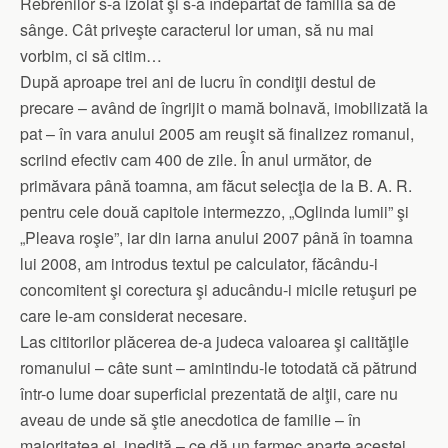
Rebrenilor s-a izolat şi s-a îndepărtat de familia sa de
sânge. Cât priveşte caracterul lor uman, să nu mai
vorbim, ci să citim…
După aproape trei ani de lucru în condiţii destul de
precare – având de îngrijit o mamă bolnavă, imobilizată la
pat – în vara anului 2005 am reuşit să finalizez romanul,
scriind efectiv cam 400 de zile. În anul următor, de
primăvara până toamna, am făcut selecţia de la B. A. R.
pentru cele două capitole intermezzo, „Oglinda lumii” şi
„Pleava roşie”, iar din iarna anului 2007 până în toamna
lui 2008, am introdus textul pe calculator, făcându-i
concomitent şi corectura şi aducându-i micile retuşuri pe
care le-am considerat necesare.
Las cititorilor plăcerea de-a judeca valoarea şi calităţile
romanului – câte sunt – amintindu-le totodată că pătrund
într-o lume doar superficial prezentată de alţii, care nu
aveau de unde să ştie anecdotica de familie – în
majoritatea ei, inedită – ce dă un farmec aparte acestei