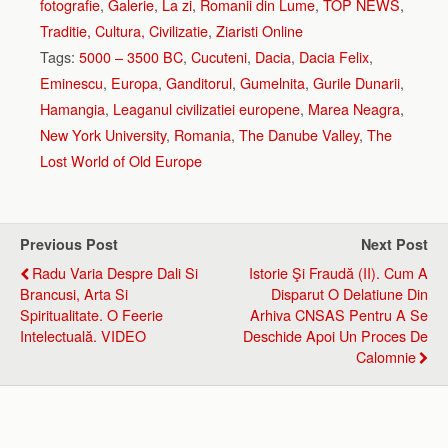
fotografie
,
Galerie
,
La zi
,
Romanii din Lume
,
TOP NEWS
,
Traditie, Cultura, Civilizatie
,
Ziaristi Online
Tags:
5000 – 3500 BC
,
Cucuteni
,
Dacia
,
Dacia Felix
,
Eminescu
,
Europa
,
Ganditorul
,
Gumelnita
,
Gurile Dunarii
,
Hamangia
,
Leaganul civilizatiei europene
,
Marea Neagra
,
New York University
,
Romania
,
The Danube Valley
,
The
Lost World of Old Europe
Previous Post
Next Post
Radu Varia Despre Dali Si
Istorie Şi Fraudă (II). Cum A
Brancusi, Arta Si
Disparut O Delatiune Din
Spiritualitate. O Feerie
Arhiva CNSAS Pentru A Se
Intelectuală. VIDEO
Deschide Apoi Un Proces De
Calomnie