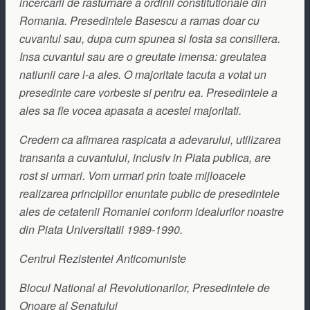
incercarii de rasturnare a ordinii constitutionale din
Romania. Presedintele Basescu a ramas doar cu
cuvantul sau, dupa cum spunea si fosta sa consiliera.
Insa cuvantul sau are o greutate imensa: greutatea
natiunii care l-a ales. O majoritate tacuta a votat un
presedinte care vorbeste si pentru ea. Presedintele a
ales sa fie vocea apasata a acestei majoritati.
Credem ca afimarea raspicata a adevarului, utilizarea
transanta a cuvantului, inclusiv in Piata publica, are
rost si urmari. Vom urmari prin toate mijloacele
realizarea principiilor enuntate public de presedintele
ales de cetatenii Romaniei conform idealurilor noastre
din Piata Universitatii 1989-1990.
Centrul Rezistentei Anticomuniste
Blocul National al Revolutionarilor, Presedintele de
Onoare al Senatului