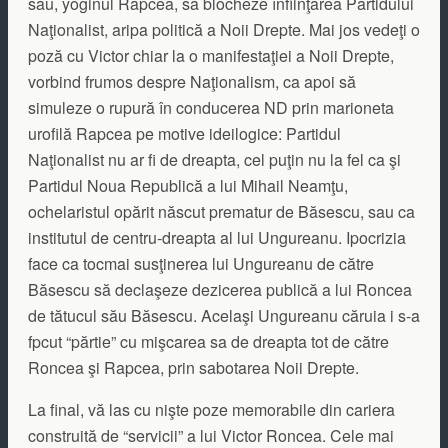
său, yoginul Rapcea, să blocheze înfiinţarea Partidului
Naţionalist, aripa politică a Noii Drepte. Mai jos vedeţi o
poză cu Victor chiar la o manifestaţiei a Noii Drepte,
vorbind frumos despre Naţionalism, ca apoi să
simuleze o rupură în conducerea ND prin marioneta
urofilă Rapcea pe motive ideilogice: Partidul
Naţionalist nu ar fi de dreapta, cel puţin nu la fel ca şi
Partidul Noua Republică a lui Mihail Neamţu,
ochelaristul opărit născut prematur de Băsescu, sau ca
institutul de centru-dreapta al lui Ungureanu. Ipocrizia
face ca tocmai susţinerea lui Ungureanu de către
Băsescu să declaşeze dezicerea publică a lui Roncea
de tătucul său Băsescu. Acelaşi Ungureanu căruia i s-a
fpcut “părtie” cu mişcarea sa de dreapta tot de către
Roncea şi Rapcea, prin sabotarea Noii Drepte.
La final, vă las cu nişte poze memorabile din cariera
construită de “servicii” a lui Victor Roncea. Cele mai