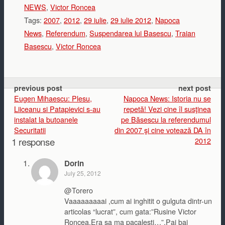
NEWS
,
Victor Roncea
Tags:
2007
,
2012
,
29 iulie
,
29 iulie 2012
,
Napoca
News
,
Referendum
,
Suspendarea lui Basescu
,
Traian
Basescu
,
Victor Roncea
previous post
next post
Eugen Mihaescu: Plesu,
Napoca News: Istoria nu se
Liiceanu si Patapievici s-au
repetă! Vezi cine îl susţinea
instalat la butoanele
pe Băsescu la referendumul
Securitatii
din 2007 şi cine votează DA în
1 response
2012
Dorin
July 25, 2012
@Torero
Vaaaaaaaaai ,cum ai inghitit o gulguta dintr-un
articolas “lucrat”, cum gata:”Rusine Victor
Roncea.Era sa ma pacalesti…”.Pai bai