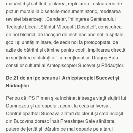
mănăstiri şi schituri, pictarea, repictarea, restaurarea de
picturi murale la bisericile-monument istoric, reeditarea
revistei bisericeşti „Candela“, înfiinţarea Seminarului
Teologic Liceal „Sfântul Mitropolit Dosoftei“, construirea
de noi biserici, de lăcaşuri de închinăciune noi la spitale,
şcoli şi unităţi militare, de sedii noi la protopopiate, de
azile de bătrâni şi cămine pentru copii, implicarea directă
în sprijinirea sinistraţilor“, a menţionat pr. Dragoş Buta,
consilier cultural al Arhiepiscopiei Sucevei şi Rădăuţilor.
De 21 de ani pe scaunul Arhiepiscopiei Sucevei şi
Rădăuţilor
Pentru că IPS Pimen şi-a închinat întreaga viaţă slujirii lui
Dumnezeu şi aproapelui, acum, la ceas aniversar,
Centrul eparhial Suceava alături de clerul şi credincioşii
din Bucovina doresc Înalt Preasfinţiei Sale sănătate,
putere de jertfă şi dăruire pe mai departe pe altarul