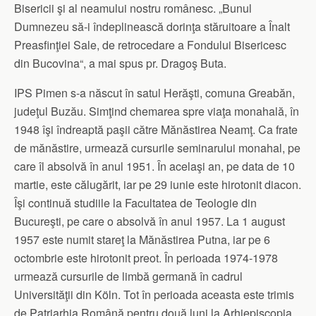
Bisericii şi al neamului nostru românesc. „Bunul
Dumnezeu să-i îndeplinească dorinţa stăruitoare a Înalt
Preasfinţiei Sale, de retrocedare a Fondului Bisericesc
din Bucovina“, a mai spus pr. Dragoş Buta.
IPS Pimen s-a născut în satul Herăşti, comuna Greabăn,
judeţul Buzău. Simţind chemarea spre viaţa monahală, în
1948 îşi îndreaptă paşii către Mănăstirea Neamţ. Ca frate
de mănăstire, urmează cursurile seminarului monahal, pe
care îl absolvă în anul 1951. În acelaşi an, pe data de 10
martie, este călugărit, iar pe 29 iunie este hirotonit diacon.
Îşi continuă studiile la Facultatea de Teologie din
Bucureşti, pe care o absolvă în anul 1957. La 1 august
1957 este numit stareţ la Mănăstirea Putna, iar pe 6
octombrie este hirotonit preot. În perioada 1974-1978
urmează cursurile de limbă germană în cadrul
Universităţii din Köln. Tot în perioada aceasta este trimis
de Patriarhia Română pentru două luni la Arhiepiscopia