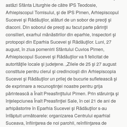
astăzi Sfânta Liturghie de către IPS Teodosie,
Arhiepiscopul Tomisului, şi de IPS Pimen, Arhiepiscopul
Sucevei şi Rădăuţilor, alături de un sobor de preoţi şi
diaconi. Din soborul de preoţi au facut parte părinţii
consilieri, exarhul mănăstirilor din eparhie, inspectori şi
protopopi din Eparhia Sucevei şi Rădăuţilor. Luni, 27
august, în ziua pomenirii Sfântului Cuvios Pimen,
Arhiepiscopul Sucevei şi Rădăuţilor va fi felicitat de
autorităţile locale şi judeţene. „Zilele de 25 şi 27 august
constituie pentru clerul şi credincioşii din Arhiepiscopia
Sucevei şi Rădăuţilor un prilej de bucurie sufletească şi
de exprimare a recunoştinţei noastre pentru grija
părintească a Înalt Preasfinţitului Pimen. Prin stăruinţa şi
înţelepciunea Înalt Preasfinţiei Sale, în cei 21 de ani de
arhipăstorire în Eparhia Sucevei şi Rădăuţilor s-au
înfăptuit următoarele: organizarea Centrului eparhial
Suceava, înfiinţarea de noi parohii, reînfiinţarea de