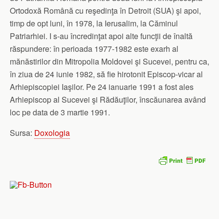
Ortodoxă Română cu reşedinţa în Detroit (SUA) şi apoi,
timp de opt luni, în 1978, la Ierusalim, la Căminul
Patriarhiei. I s-au încredinţat apoi alte funcţii de înaltă
răspundere: în perioada 1977-1982 este exarh al
mănăstirilor din Mitropolia Moldovei şi Sucevei, pentru ca,
în ziua de 24 iunie 1982, să fie hirotonit Episcop-vicar al
Arhiepiscopiei Iaşilor. Pe 24 ianuarie 1991 a fost ales
Arhiepiscop al Sucevei şi Rădăuţilor, înscăunarea având
loc pe data de 3 martie 1991.
Sursa:
Doxologia