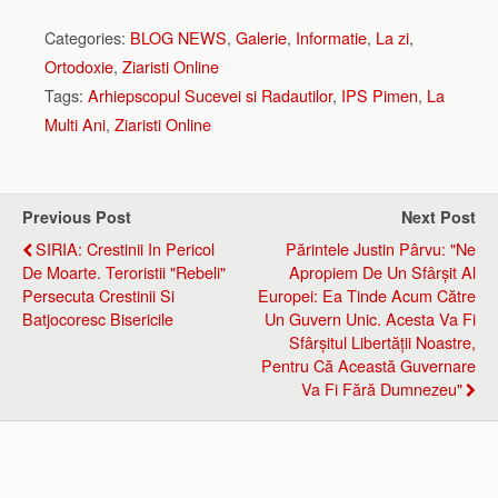
Categories:
BLOG NEWS
,
Galerie
,
Informatie
,
La zi
,
Ortodoxie
,
Ziaristi Online
Tags:
Arhiepscopul Sucevei si Radautilor
,
IPS Pimen
,
La
Multi Ani
,
Ziaristi Online
Previous Post
Next Post
SIRIA: Crestinii In Pericol
Părintele Justin Pârvu: "Ne
De Moarte. Teroristii "rebeli"
Apropi­em De Un Sfârșit Al
Persecuta Crestinii Si
Europei: Ea Tinde Acum Către
Batjocoresc Bisericile
Un Guvern Unic. Acesta Va Fi
Sfârșitul Libertății Noastre,
Pentru Că Această Guvernare
Va Fi Fără Dumnezeu"