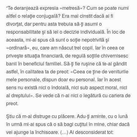
“Te deranjează expresia «metresă»? Cum se poate numi
altfel o relaţie conjugală? Era mai cinstit dacă ai fi
divorţat, dar pentru asta trebuia să-ţi asumi o
responsabilitate şi să iei o decizie individuală. În loc de
aceasta, mi-ai spus că sunt o soţie nepotrivită şi
«ordinară», eu, care am născut trei copii. Iar în ceea ce
priveşte situaţia financiară, de regulă soţiile chivernisesc
banii în beneficiul familiei. Să-ţi fie ruşine că te-ai gândit
astfel, în calitatea ta de preot: «Ceea ce ţine de veniturile
mele personale, dispun doar eu personal. Iar în acest
sens nu există nici o îndoială, nici sub aspect moral, nici
al dreptului». Se vede că n-ai nici o legătură cu cariera de
preot.
Ştiu că m-ai distruge cu plăcere. Adu-ţi aminte, cu o lună
în urmă mi-ai spus că o să bagi cuţitul în mine, chiar dacă
vei ajunge la închisoare. (…) Ai desconsiderat tot: