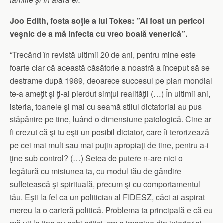
Joo Edith, fosta soţie a lui Tokes: ”Ai fost un pericol
veşnic de a mă infecta cu vreo boală venerică”.
“Trecând în revistă ultimii 20 de ani, pentru mine este
foarte clar că această căsătorie a noastră a început să se
destrame după 1989, deoarece succesul pe plan mondial
te-a ameţit şi ţi-ai pierdut simţul realităţii (…) În ultimii ani,
isteria, toanele şi mai cu seamă stilul dictatorial au pus
stăpânire pe tine, luând o dimensiune patologică. Cine ar
fi crezut că şi tu eşti un posibil dictator, care îi terorizează
pe cei mai mult sau mai puţin apropiaţi de tine, pentru a-i
ţine sub control? (…) Setea de putere n-are nici o
legătură cu misiunea ta, cu modul tău de gândire
sufletească şi spirituală, precum şi cu comportamentul
tău. Eşti la fel ca un politician al FIDESZ, căci ai aspirat
mereu la o carieră politică. Problema ta principală e că eu
mă uit la tine cu ochi critici, am o imagine din interior şi