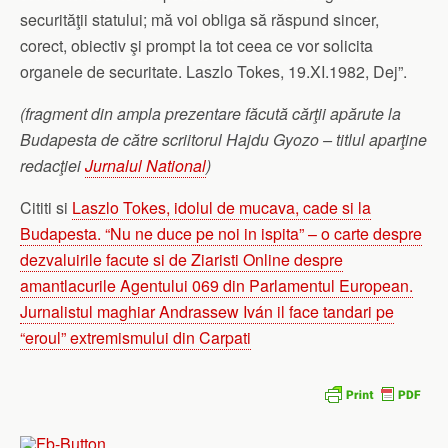
securităţii statului; mă voi obliga să răspund sincer,
corect, obiectiv şi prompt la tot ceea ce vor solicita
organele de securitate. Laszlo Tokes, 19.XI.1982, Dej”.
(fragment din ampla prezentare făcută cărţii apărute la
Budapesta de către scriitorul Hajdu Gyozo – titlul aparţine
redacţiei
Jurnalul National
)
Cititi si
Laszlo Tokes, idolul de mucava, cade si la
Budapesta. “Nu ne duce pe noi in ispita” – o carte despre
dezvaluirile facute si de Ziaristi Online despre
amantlacurile Agentului 069 din Parlamentul European.
Jurnalistul maghiar Andrassew Iván il face tandari pe
“eroul” extremismului din Carpati