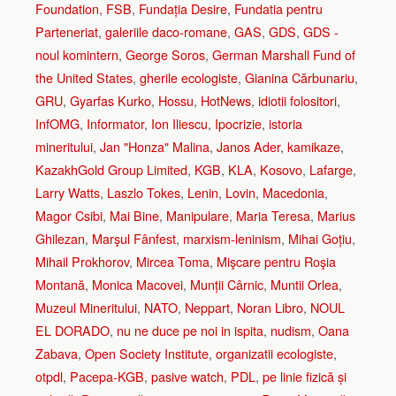
Foundation
,
FSB
,
Fundația Desire
,
Fundatia pentru
Parteneriat
,
galeriile daco-romane
,
GAS
,
GDS
,
GDS -
noul komintern
,
George Soros
,
German Marshall Fund of
the United States
,
gherile ecologiste
,
Gianina Cărbunariu
,
GRU
,
Gyarfas Kurko
,
Hossu
,
HotNews
,
idiotii folositori
,
InfOMG
,
Informator
,
Ion Iliescu
,
Ipocrizie
,
istoria
mineritului
,
Jan "Honza" Malina
,
Janos Ader
,
kamikaze
,
KazakhGold Group Limited
,
KGB
,
KLA
,
Kosovo
,
Lafarge
,
Larry Watts
,
Laszlo Tokes
,
Lenin
,
Lovin
,
Macedonia
,
Magor Csibi
,
Mai Bine
,
Manipulare
,
Maria Teresa
,
Marius
Ghilezan
,
Marşul Fânfest
,
marxism-leninism
,
Mihai Goțiu
,
Mihail Prokhorov
,
Mircea Toma
,
Mişcare pentru Roşia
Montană
,
Monica Macovei
,
Munții Cârnic
,
Muntii Orlea
,
Muzeul Mineritului
,
NATO
,
Neppart
,
Noran Libro
,
NOUL
EL DORADO
,
nu ne duce pe noi in ispita
,
nudism
,
Oana
Zabava
,
Open Society Institute
,
organizatii ecologiste
,
otpdl
,
Pacepa-KGB
,
pasive watch
,
PDL
,
pe linie fizică și