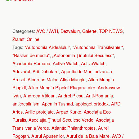
Categories:
AVO / AVH
,
Dezvaluiri
,
Galerie
,
TOP NEWS
,
Ziaristi Online
Tags:
"Autonomia Ardealului"
,
"Autonomia Transilvaniei"
,
”Rasism de mediu”
,
„Autonomia Ţinutului Secuiesc”
,
Academia Romana
,
Active Watch
,
ActiveWatch
,
Adevarul
,
Adi Dohotaru
,
Agentia de Monitorizare a
Presei
,
Alburnus Maior
,
Alina Mungiu
,
Alina Mungiu
Pippidi
,
Alina Mungiu Pippidi Plugaru
,
alro
,
Andrassew
Iván
,
Andreea Vălean
,
Andrei Plesu
,
Anti-Romania
,
anticrestinism
,
Apemin Tusnad
,
apologet ortodox
,
ARD
,
Aries
,
Ariile protejate
,
Arpad Kurko
,
Asociația Eco
Ruralis
,
Asociaţia Ţinutul Secuiesc Verde
,
Asociaţia
Transilvania Verde
,
Atlantic Philanthropies
,
Aurel
Rogojan
,
Aurul Apusenilor
,
Aurul de la Baia Mare
,
AVO /