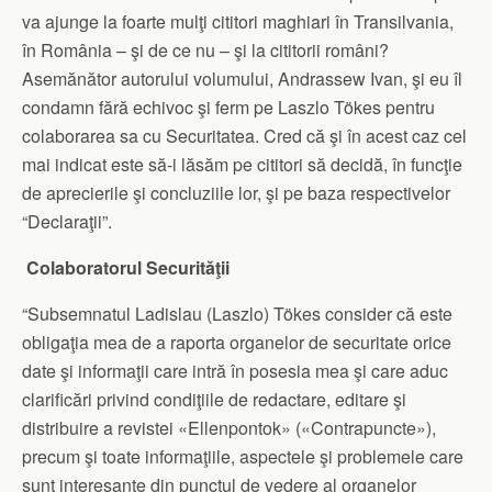
va ajunge la foarte mulţi cititori maghiari în Transilvania,
în România – şi de ce nu – şi la cititorii români?
Asemănător autorului volumului, Andrassew Ivan, şi eu îl
condamn fără echivoc şi ferm pe Laszlo Tökes pentru
colaborarea sa cu Securitatea. Cred că şi în acest caz cel
mai indicat este să-i lăsăm pe cititori să decidă, în funcţie
de aprecierile şi concluziile lor, şi pe baza respectivelor
“Declaraţii”.
Colaboratorul Securităţii
“Subsemnatul Ladislau (Laszlo) Tökes consider că este
obligaţia mea de a raporta organelor de securitate orice
date şi informaţii care intră în posesia mea şi care aduc
clarificări privind condiţiile de redactare, editare şi
distribuire a revistei «Ellenpontok» («Contrapuncte»),
precum şi toate informaţiile, aspectele şi problemele care
sunt interesante din punctul de vedere al organelor