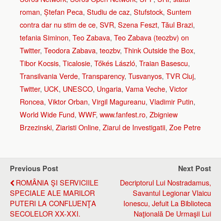
roman
,
Ștefan Peca
,
Studiu de caz
,
Stufstock
,
Suntem
contra dar nu stim de ce
,
SVR
,
Szena Feszt
,
Tăul Brazi
,
tefania Siminon
,
Teo Zabava
,
Teo Zabava (teozbv) on
Twitter
,
Teodora Zabava
,
teozbv
,
Think Outside the Box
,
Tibor Kocsis
,
Ticalosie
,
Tőkés László
,
Traian Basescu
,
Transilvania Verde
,
Transparency
,
Tusvanyos
,
TVR Cluj
,
Twitter
,
UCK
,
UNESCO
,
Ungaria
,
Vama Veche
,
Victor
Roncea
,
Viktor Orban
,
Virgil Magureanu
,
Vladimir Putin
,
World Wide Fund
,
WWF
,
www.fanfest.ro
,
Zbigniew
Brzezinski
,
Ziaristi Online
,
Ziarul de Investigatii
,
Zoe Petre
Previous Post
Next Post
ROMÂNIA ŞI SERVICIILE
Decriptorul Lui Nostradamus,
SPECIALE ALE MARILOR
Savantul Legionar Vlaicu
PUTERI LA CONFLUENŢA
Ionescu, Jefuit La Biblioteca
SECOLELOR XX-XXI.
Naţională De Urmaşii Lui