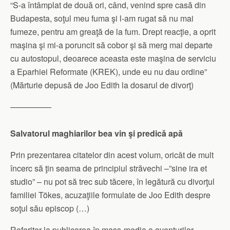
“S-a întâmplat de două ori, când, venind spre casă din
Budapesta, soţul meu fuma şi l-am rugat să nu mai
fumeze, pentru am greaţă de la fum. Drept reacţie, a oprit
maşina şi mi-a poruncit să cobor şi să merg mai departe
cu autostopul, deoarece aceasta este maşina de serviciu
a Eparhiei Reformate (KREK), unde eu nu dau ordine”
(Mărturie depusă de Joo Edith la dosarul de divorţ)
—————
Salvatorul maghiarilor bea vin şi predică apă
Prin prezentarea citatelor din acest volum, oricât de mult
încerc să ţin seama de principiul străvechi –”sine ira et
studio” – nu pot să trec sub tăcere, în legătură cu divorţul
familiei Tökes, acuzaţiile formulate de Joo Edith despre
soţul său episcop (…)
Referitor la publicarea în mass-media a aventurilor