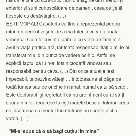
exterior şi sunt cunoscătoare de oameni, ceea ce ţie îţi
lipseşte cu desăvârşire. (…)
EŞTI IMORAL! Căsătoria cu tine a reprezentat pentru
mine un pericol veşnic de a mă infecta cu vreo boală
venerică. Cu alte cuvinte, paralel cu viaţa de familie ai
avut o viaţă particulară, iar toate responsabilităţile mi le-ai
transferat mie, din punct de vedere psihic. Astfel se
explică faptul că tu n-ai fost niciodată vinovat sau
responsabil pentru ceva. (…) Din orice situaţie ieşi
impecabil, te dezvinovăţeşti… întotdeauna ai băga pe
toată lumea sau pe oricine în rahat, numai ca tu să scapi.
Este deplorabil şi regretabil că nu are nimeni curaj să-ţi
spună nimic, deoarece tu eşti marele boss al tuturor, ceea
ce înseamnă că mediul tău restrâns nu scoate nici o
vorbă. (…)”
“Mi-ai spus că o să bagi cuţitul în mine”