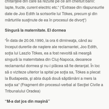
chitanţele din care să rezulte pe ce am cheltuit banii:
lapte, fructe, curent electric etc.” (“Extrase din răspunsurile
date de Joo Edith la scrisorile lui Tökes, precum şi din
mărturiile susţinute de ea în procesul de divorţ”)
Singură la maternitate. El dormea
“În data de 20.06.1990, la ora 6 dimineaţa, când au
început durerile de naştere ale reclamantei, Joo Edith,
soţia lui Laszlo Tökes, ea a fost nevoită să meargă
singură la maternitatea din Cluj-Napoca, deoarece
reclamantul dormea şi nu-i plăcea să fie deranjat. În loc
să o viziteze ulterior la spital pe soţia sa, Tökes a plecat
la Budapesta, şi abia după două săptămâni a mers la
soţia sa” (Fragment din procesul-verbal al Secţiei Civile a
Tribunalului Oradea)
“M-a dat jos din maşină”