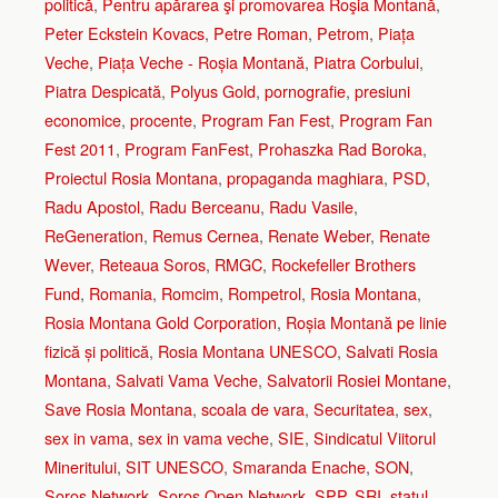
politică
,
Pentru apărarea şi promovarea Roşia Montană
,
Peter Eckstein Kovacs
,
Petre Roman
,
Petrom
,
Piața
Veche
,
Piața Veche - Roșia Montană
,
Piatra Corbului
,
Piatra Despicată
,
Polyus Gold
,
pornografie
,
presiuni
economice
,
procente
,
Program Fan Fest
,
Program Fan
Fest 2011
,
Program FanFest
,
Prohaszka Rad Boroka
,
Proiectul Rosia Montana
,
propaganda maghiara
,
PSD
,
Radu Apostol
,
Radu Berceanu
,
Radu Vasile
,
ReGeneration
,
Remus Cernea
,
Renate Weber
,
Renate
Wever
,
Reteaua Soros
,
RMGC
,
Rockefeller Brothers
Fund
,
Romania
,
Romcim
,
Rompetrol
,
Rosia Montana
,
Rosia Montana Gold Corporation
,
Roșia Montană pe linie
fizică și politică
,
Rosia Montana UNESCO
,
Salvati Rosia
Montana
,
Salvati Vama Veche
,
Salvatorii Rosiei Montane
,
Save Rosia Montana
,
scoala de vara
,
Securitatea
,
sex
,
sex in vama
,
sex in vama veche
,
SIE
,
Sindicatul Viitorul
Mineritului
,
SIT UNESCO
,
Smaranda Enache
,
SON
,
Soros Network
,
Soros Open Network
,
SPP
,
SRI
,
statul