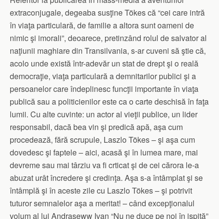
extraconjugale, degeaba susţine Tökes că “cei care intră
în viaţa particulară, de familie a altora sunt oameni de
nimic şi imorali”, deoarece, pretinzând rolul de salvator al
naţiunii maghiare din Transilvania, s-ar cuveni să ştie că,
acolo unde există într-adevăr un stat de drept şi o reală
democraţie, viaţa particulară a demnitarilor publici şi a
persoanelor care îndeplinesc funcţii importante în viaţa
publică sau a politicienilor este ca o carte deschisă în faţa
lumii. Cu alte cuvinte: un actor al vieţii publice, un lider
responsabil, dacă bea vin şi predică apă, aşa cum
procedează, fără scrupule, Laszlo Tökes – şi aşa cum
dovedesc şi faptele – aici, acasă şi în lumea mare, mai
devreme sau mai târziu va fi crticat şi de cei cărora le-a
abuzat urât încredere şi credinţa. Aşa s-a întâmplat şi se
întâmplă şi în aceste zile cu Laszlo Tökes – şi potrivit
tuturor semnalelor aşa a meritat! – când excepţionalul
volum al lui Andraseww Ivan “Nu ne duce pe noi în ispită”