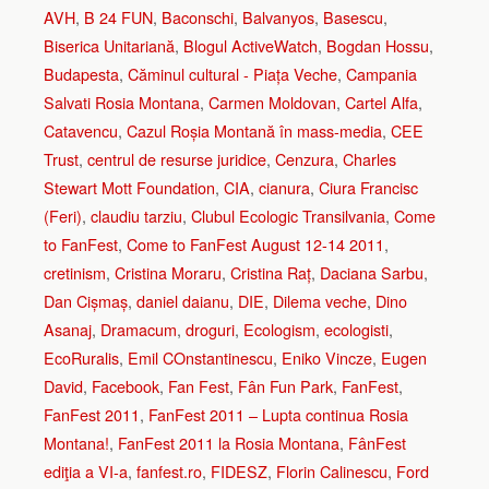
AVH
,
B 24 FUN
,
Baconschi
,
Balvanyos
,
Basescu
,
Biserica Unitariană
,
Blogul ActiveWatch
,
Bogdan Hossu
,
Budapesta
,
Căminul cultural - Piața Veche
,
Campania
Salvati Rosia Montana
,
Carmen Moldovan
,
Cartel Alfa
,
Catavencu
,
Cazul Roșia Montană în mass-media
,
CEE
Trust
,
centrul de resurse juridice
,
Cenzura
,
Charles
Stewart Mott Foundation
,
CIA
,
cianura
,
Ciura Francisc
(Feri)
,
claudiu tarziu
,
Clubul Ecologic Transilvania
,
Come
to FanFest
,
Come to FanFest August 12-14 2011
,
cretinism
,
Cristina Moraru
,
Cristina Raț
,
Daciana Sarbu
,
Dan Cișmaș
,
daniel daianu
,
DIE
,
Dilema veche
,
Dino
Asanaj
,
Dramacum
,
droguri
,
Ecologism
,
ecologisti
,
EcoRuralis
,
Emil COnstantinescu
,
Eniko Vincze
,
Eugen
David
,
Facebook
,
Fan Fest
,
Fân Fun Park
,
FanFest
,
FanFest 2011
,
FanFest 2011 – Lupta continua Rosia
Montana!
,
FanFest 2011 la Rosia Montana
,
FânFest
ediţia a VI-a
,
fanfest.ro
,
FIDESZ
,
Florin Calinescu
,
Ford