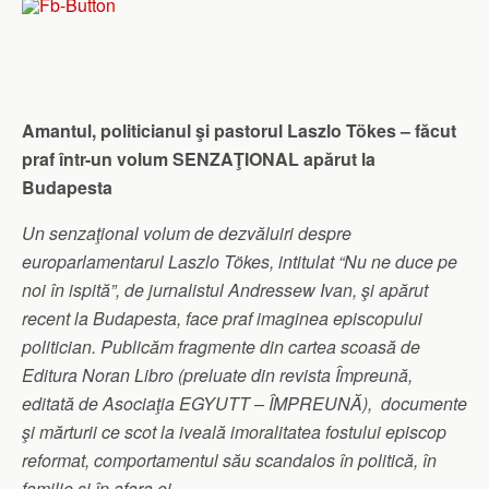
Amantul, politicianul şi pastorul Laszlo Tökes – făcut
praf într-un volum SENZAŢIONAL apărut la
Budapesta
Un senzaţional volum de dezvăluiri despre
europarlamentarul Laszlo Tökes, intitulat “Nu ne duce pe
noi în ispită”, de jurnalistul Andressew Ivan, şi apărut
recent la Budapesta, face praf imaginea episcopului
politician. Publicăm fragmente din cartea scoasă de
Editura Noran Libro (preluate din revista Împreună,
editată de Asociaţia EGYUTT – ÎMPREUNĂ), documente
şi mărturii ce scot la iveală imoralitatea fostului episcop
reformat, comportamentul său scandalos în politică, în
familie şi în afara ei.