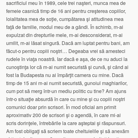
sacrificiul meu în 1989, cele trei naşteri, munca mea de
femeie casnică timp de 16 ani pentru creşterea copiilor,
loialitatea mea de soţie, cumpătarea şi atitudinea mea
faţă de familie, modul meu de a gândi. În schimb, m-ai
expulzat din drepturile mele, m-ai desconsiderat, m-ai
umilit, m-ai lăsat singură. Dacă am luptat pentru bani, am
făcut-o pentru copiii noştri… Degeaba vrei să amesteci
rudele în viaţa noastră. Iar dacă e aşa, de ce nu aduci la
cunoştinţa lor că m-ai numit securistă şi curvă, şi când ai
fost la Budapesta nu ai împărţit camera cu mine. Dacă
timp de 15 ani m-ai numit securistă, gunoiul maghiarilor,
cum pot să merg într-un mediu politic cu tine? Am ajuns
într-o situaţie absurdă în care cu mine şi cu copiii noştri
comunici doar prin scrisori. În mod oficial am primit
aproximativ 200 de scrisori şi o agendă, în care mi-ai
scris dorinţele, întrebările la care aşteptai şi răspunsuri.
Am fost obligaţi să scriem toate cheltuielile şi să anexăm