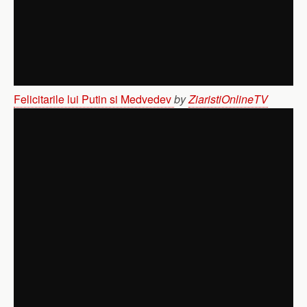
Felicitarile lui Putin si Medvedev
by
ZiaristiOnlineTV