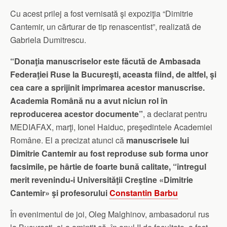
Cu acest prilej a fost vernisată şi expoziţia “Dimitrie
Cantemir, un cărturar de tip renascentist”, realizată de
Gabriela Dumitrescu.
“Donaţia manuscriselor este făcută de Ambasada
Federaţiei Ruse la Bucureşti, aceasta fiind, de altfel, şi
cea care a sprijinit imprimarea acestor manuscrise.
Academia Română nu a avut niciun rol în
reproducerea acestor documente”
, a declarat pentru
MEDIAFAX, marţi, Ionel Haiduc, preşedintele Academiei
Române. El a precizat atunci că
manuscrisele lui
Dimitrie Cantemir au fost reproduse sub forma unor
facsimile, pe hârtie de foarte bună calitate, “întregul
merit revenindu-i Universităţii Creştine «Dimitrie
Cantemir» şi profesorului
Constantin Barbu
În evenimentul de joi, Oleg Malghinov, ambasadorul rus