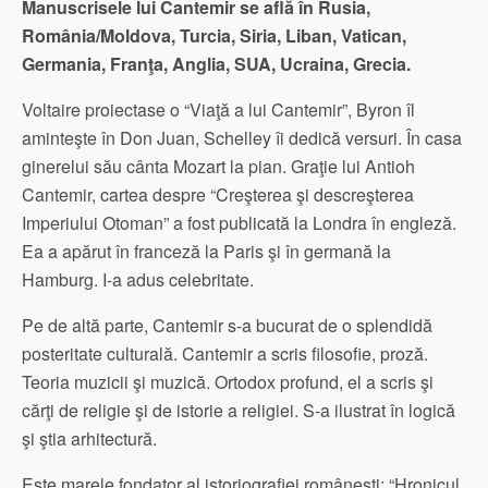
Manuscrisele lui Cantemir se află în Rusia,
România/Moldova, Turcia, Siria, Liban, Vatican,
Germania, Franţa, Anglia, SUA, Ucraina, Grecia.
Voltaire proiectase o “Viaţă a lui Cantemir”, Byron îl
aminteşte în Don Juan, Schelley îi dedică versuri. În casa
ginerelui său cânta Mozart la pian. Graţie lui Antioh
Cantemir, cartea despre “Creşterea şi descreşterea
Imperiului Otoman” a fost publicată la Londra în engleză.
Ea a apărut în franceză la Paris şi în germană la
Hamburg. I-a adus celebritate.
Pe de altă parte, Cantemir s-a bucurat de o splendidă
posteritate culturală. Cantemir a scris filosofie, proză.
Teoria muzicii şi muzică. Ortodox profund, el a scris şi
cărţi de religie şi de istorie a religiei. S-a ilustrat în logică
şi ştia arhitectură.
Este marele fondator al istoriografiei româneşti: “Hronicul