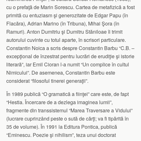
cu o prefaţă de Marin Sorescu. Cartea de metafizică a fost
primită cu entuziasm şi generozitate de Edgar Papu (în
Flacăra), Adrian Marino (în Tribuna), Mihai Şora (în
Ramuri). Anton Dumitriu şi Dumitru Stăniloae îi trimit
autorului cuvinte cu totul aparte, în scrisori particulare.
Constantin Noica a scris despre Constantin Barbu “C.B. –
excepţional de înzestrat pentru lucrări de erudiţie şi istorie
literară”, iar Emil Cioran l-a numit “Un complice în cultul
Nimicului”. De asemenea, Constantin Barbu este
considerat “filosoful tinerei generaţii”.
În 1989 publică “O gramatică a fiinţei” care este, de fapt
“Hestia. Încercare de a dezlega imaginea lumii”,
fragmente din transsistemul “Marea Traversare a Vidului”
(lucrare cuprinzând peste o sută de cărţi; va fi tipărită în
35 de volume). În 1991 la Editura Pontica, publică
“Eminescu. Poezie şi nihilism”, teza unui doctorat