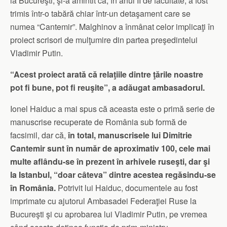
la Bucureşti, şi-a amintit că, în anul II de facultate, a fost
trimis într-o tabără chiar într-un detaşament care se
numea “Cantemir”. Malghinov a înmânat celor implicaţi în
proiect scrisori de mulţumire din partea preşedintelui
Vladimir Putin.
“Acest proiect arată că relaţiile dintre ţările noastre
pot fi bune, pot fi reuşite”, a adăugat ambasadorul.
Ionel Haiduc a mai spus că aceasta este o primă serie de
manuscrise recuperate de România sub formă de
facsimil, dar că,
în total, manuscrisele lui Dimitrie
Cantemir sunt în număr de aproximativ 100, cele mai
multe aflându-se în prezent în arhivele ruseşti, dar şi
la Istanbul, “doar câteva” dintre acestea regăsindu-se
în România.
Potrivit lui Haiduc, documentele au fost
imprimate cu ajutorul Ambasadei Federaţiei Ruse la
Bucureşti şi cu aprobarea lui Vladimir Putin, pe vremea