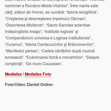
vechimei a Româno-Moldo-Vlahilor”. Între marile sale
cărţi, alături de Hronic, se numără: “Istoria ieroglifică”,
“Creşterea şi descreşterea Imperiului Otoman”,
“Descrierea Moldovei”, “Sacro-Sanctae scientiae
indepingibilis Imago”, “Institutio logices” şi
“Compendiolum universa e Logices institutiones”,
“Curanus”, “Istoria Cantacuzinilor şi Brâncovenilor”,
“Manifestul persan”, “Cartea cântărilor după muzică
turcească”, “Examinarea fizică a monarhiilor”, “Despre
conştiinţă”, “De muro Caucaseo”.
Mediafax
/
Mediafax Foto
Foto/Video Ziaristi Online: