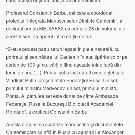
când acesta deţinea funcţia de prim-ministru.
Profesorul Constantin Barbu, cel care a coordonat
proiectul “Integrala Manuscriselor Dimitrie Cantemir”, a
declarat pentru MEDIAFAX că primele 25 de volume ale
acestei serii au apărut într-o ediţie de lux.
“S-au executat patru seturi legate în piele naturală, cu
portretul şi semnătura lui Cantemir în aur, tipărite color pe
carton de 130 g/mp, cărţile fiind aşezate într-o ladă din
lemn de nuc (…). Primul set a fost dăruit excelenţei sale
Vladimir Putin, preşedintele Federaţiei Ruse. Un set,
primului ministru Medvedev, un set, primului ministru
Ponta. Al patrulea set este donat de către Ambasada
Federaţiei Ruse la Bucureşti Bibliotecii Academiei
Române”, a explicat Constantin Barbu.
Acesta a ajuns să scaneze manuscrise şi documentele
Cantemir care se află în Rusia cu ajutorul lui Alexander