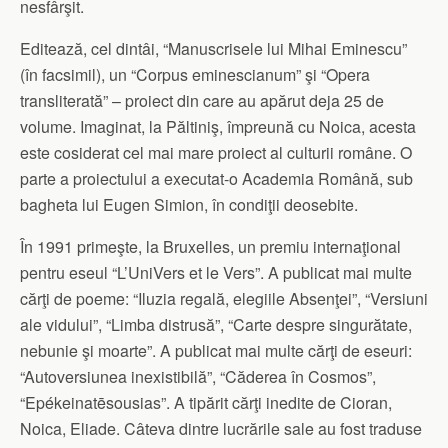
nesfârşit.
Editează, cel dintâi, “Manuscrisele lui Mihai Eminescu”
(în facsimil), un “Corpus eminescianum” şi “Opera
transliterată” – proiect din care au apărut deja 25 de
volume. Imaginat, la Păltiniş, împreună cu Noica, acesta
este cosiderat cel mai mare proiect al culturii române. O
parte a proiectului a executat-o Academia Română, sub
bagheta lui Eugen Simion, în condiţii deosebite.
În 1991 primeşte, la Bruxelles, un premiu internaţional
pentru eseul “L’UniVers et le Vers”. A publicat mai multe
cărţi de poeme: “Iluzia regală, elegiile Absenţei”, “Versiuni
ale vidului”, “Limba distrusă”, “Carte despre singurătate,
nebunie şi moarte”. A publicat mai multe cărţi de eseuri:
“Autoversiunea inexistibilă”, “Căderea în Cosmos”,
“Epékeinatēsousias”. A tipărit cărţi inedite de Cioran,
Noica, Eliade. Câteva dintre lucrările sale au fost traduse