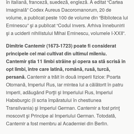
în italiană, franceză, suedeză, engleză. A editat “Cartea
imaginală” Codex Aureus Dacoromanorum, 20 de
volume, a publicat peste 100 de volume din “Biblioteca lui
Eminescu” şi a publicat “Codul invers. Arhiva înnebunirii
şi a uciderii nihilistului Mihai Eminescu, volumele I-XXII”.
Dimitrie Cantemir (1673-1723) poate fi considerat
principele cel mai cultivat din ultimul mileniu.
Cantemir ştia 11 limbi străine şi opera sa stă scrisă în
opt limbi, între care latină, română, rusă, turcă,
persană.
Cantemir a trăit în două imperii fizice: Poarta
Otomană, Imperiul Rus, iar mintea lui a călătorit în patru
imperii, adăugând Porţii şi Imperiului Rus, Imperiul
Habsburgic (îi scria împăratului în chestiunea
Transilvania) şi Imperiul German. Cantemir a fost prinţ
moscovit şi Principe al Imperiului German. Totodată,
Cantemir a fost membru al Academiei din Berlin.