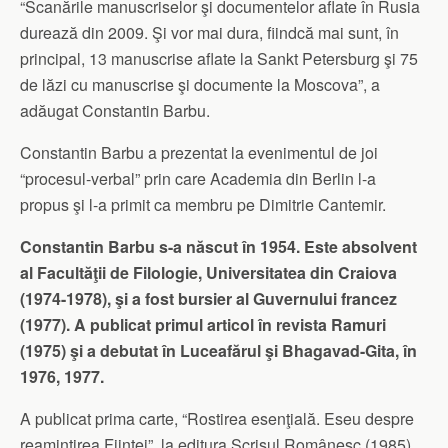
“Scanările manuscriselor şi documentelor aflate în Rusia
durează din 2009. Şi vor mai dura, fiindcă mai sunt, în
principal, 13 manuscrise aflate la Sankt Petersburg şi 75
de lăzi cu manuscrise şi documente la Moscova”, a
adăugat Constantin Barbu.
Constantin Barbu a prezentat la evenimentul de joi
“procesul-verbal” prin care Academia din Berlin l-a
propus şi l-a primit ca membru pe Dimitrie Cantemir.
Constantin Barbu s-a născut în 1954. Este absolvent
al Facultăţii de Filologie, Universitatea din Craiova
(1974-1978), şi a fost bursier al Guvernului francez
(1977). A publicat primul articol în revista Ramuri
(1975) şi a debutat în Luceafărul şi Bhagavad-Gita, în
1976, 1977.
A publicat prima carte, “Rostirea esenţială. Eseu despre
reamintirea Fiinţei”, la editura Scrisul Românesc (1985),