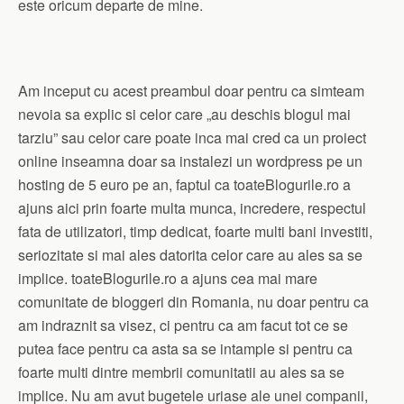
este oricum departe de mine.
Am inceput cu acest preambul doar pentru ca simteam
nevoia sa explic si celor care „au deschis blogul mai
tarziu” sau celor care poate inca mai cred ca un proiect
online inseamna doar sa instalezi un wordpress pe un
hosting de 5 euro pe an, faptul ca toateBlogurile.ro a
ajuns aici prin foarte multa munca, incredere, respectul
fata de utilizatori, timp dedicat, foarte multi bani investiti,
seriozitate si mai ales datorita celor care au ales sa se
implice. toateBlogurile.ro a ajuns cea mai mare
comunitate de bloggeri din Romania, nu doar pentru ca
am indraznit sa visez, ci pentru ca am facut tot ce se
putea face pentru ca asta sa se intample si pentru ca
foarte multi dintre membrii comunitatii au ales sa se
implice. Nu am avut bugetele uriase ale unei companii,