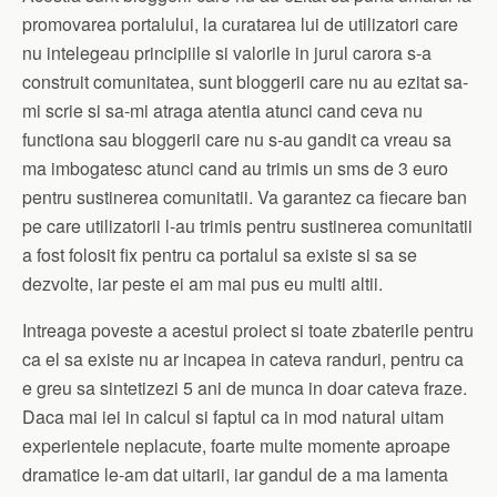
promovarea portalului, la curatarea lui de utilizatori care
nu intelegeau principiile si valorile in jurul carora s-a
construit comunitatea, sunt bloggerii care nu au ezitat sa-
mi scrie si sa-mi atraga atentia atunci cand ceva nu
functiona sau bloggerii care nu s-au gandit ca vreau sa
ma imbogatesc atunci cand au trimis un sms de 3 euro
pentru sustinerea comunitatii. Va garantez ca fiecare ban
pe care utilizatorii l-au trimis pentru sustinerea comunitatii
a fost folosit fix pentru ca portalul sa existe si sa se
dezvolte, iar peste ei am mai pus eu multi altii.
Intreaga poveste a acestui proiect si toate zbaterile pentru
ca el sa existe nu ar incapea in cateva randuri, pentru ca
e greu sa sintetizezi 5 ani de munca in doar cateva fraze.
Daca mai iei in calcul si faptul ca in mod natural uitam
experientele neplacute, foarte multe momente aproape
dramatice le-am dat uitarii, iar gandul de a ma lamenta