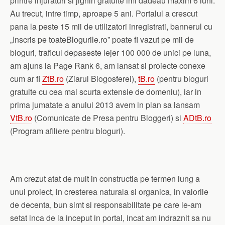
printre injuraturi si jigniri gratuite imi dadeau maxim 6 luni.
Au trecut, intre timp, aproape 5 ani. Portalul a crescut
pana la peste 15 mii de utilizatori inregistrati, bannerul cu
„Inscris pe toateBlogurile.ro” poate fi vazut pe mii de
bloguri, traficul depaseste lejer 100 000 de unici pe luna,
am ajuns la Page Rank 6, am lansat si proiecte conexe
cum ar fi
ZtB.ro
(Ziarul Blogosferei),
tB.ro
(pentru bloguri
gratuite cu cea mai scurta extensie de domeniu), iar in
prima jumatate a anului 2013 avem in plan sa lansam
VtB.ro
(Comunicate de Presa pentru Bloggeri) si
ADtB.ro
(Program afiliere pentru bloguri).
Am crezut atat de mult in constructia pe termen lung a
unui proiect, in cresterea naturala si organica, in valorile
de decenta, bun simt si responsabilitate pe care le-am
setat inca de la inceput in portal, incat am indraznit sa nu