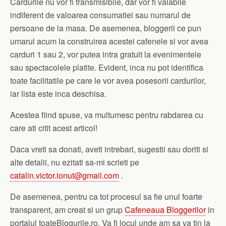
Cardurile nu vor fi transmisibile, dar vor fi valabile
indiferent de valoarea consumatiei sau numarul de
persoane de la masa. De asemenea, bloggerii ce pun
umarul acum la construirea acestei cafenele si vor avea
carduri 1 sau 2, vor putea intra gratuit la evenimentele
sau spectacolele platite. Evident, inca nu pot identifica
toate facilitatile pe care le vor avea posesorii cardurilor,
iar lista este inca deschisa.
Acestea fiind spuse, va multumesc pentru rabdarea cu
care ati citit acest articol!
Daca vreti sa donati, aveti intrebari, sugestii sau doriti si
alte detalii, nu ezitati sa-mi scrieti pe
catalin.victor.ionut@gmail.com
.
De asemenea, pentru ca tot procesul sa fie unul foarte
transparent, am creat si un grup
Cafeneaua Bloggerilor
in
portalul toateBlogurile.ro. Va fi locul unde am sa va tin la