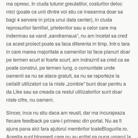
ma opresc. In ciuda tuturor greutatilor, costurilor deloc
mici (poate ca unii dintre voi stiu ce inseamna doar sa
bagi 4 servere in priza unui data center), in ciuda
reprosurilor familiei, prietenilor sau a celor care ma
indemnau sa vand „sandramaua”, nu am incetat sa cred
ca acest proiect poate sa faca diferenta in timp. Intr-o tara
in care marea majoritate a oamenilor isi face planuri doar
pe termen scurt si foarte scurt, am indraznit sa cred ca se
poate construi, pe termen lung, o comunitate unde
oamenii sa nu se atace gratuit, sa nu se raporteze la
ceilalti utilizatori ca la niste „zombie” buni doar pentru a
da Like sau sa creada ca restul utilizatorilor sunt doar
niste cifre, nu oameni.
Sincer, inca nu stiu daca am reusit, dar ma incurajeaza
fiecare feedback pe care-l primesc din portal. Nu as fi
ajuns pana aici fara ajutorul membrilor toateBlogurile.ro.
Acestia sunt bloggerii care nu au ezitat sa puna umarul la