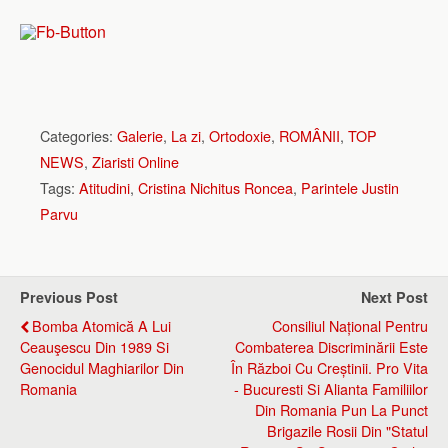
Categories:
Galerie
,
La zi
,
Ortodoxie
,
ROMÂNII
,
TOP
NEWS
,
Ziaristi Online
Tags:
Atitudini
,
Cristina Nichitus Roncea
,
Parintele Justin
Parvu
Previous Post
Next Post
Bomba Atomică A Lui
Consiliul Național Pentru
Ceauşescu Din 1989 Si
Combaterea Discriminării Este
Genocidul Maghiarilor Din
În Război Cu Creștinii. Pro Vita
Romania
- Bucuresti Si Alianta Familiilor
Din Romania Pun La Punct
Brigazile Rosii Din "statul