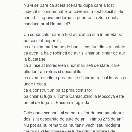
Nu vi se pare ca acest scenariu dupa care a fost
judecat si condamnat Brancoveanu a fost folosit si de
curind ,in epoca moderna la punerea la zid a unui alt
conducator al Romaniei?
Un conducator care a fost acuzat ca si-a infometat si
persecutat poporul ,
ca ar avea mari sume de bani in conturi din strainatate.
ca avea la baie robineti de aur si chiar un cintar de aur
la bucatarie,
ca a inselat increderea unor mari sefi de state ,care
ulterior i-au retras si decoratiile
ca avea resedinte prea multe si oprea traficul in oras pe
unde trecea.
ca a construit un palat prea costisitor
ba chiar si fuga luiToma Cantacuzino la Moscova este
un fel de fuga lui Pacepa in oglinda.
Cele doua scenarii mi se par uluitor de asemanatoare
desi sint despartite de sute de ani in timp.(275 de ani)
Nu pot sa nu remarc ca “sultanii”,vechi sau moderni
cauta sa-si legitimeze gesturile prin furnizarea de