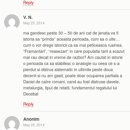
Reply
V. N.
May 25, 2014
ma gandesc peste 30 – 50 de ani cat de jenata va fi
istoria sa “prinda” aceasta perioada, cum sa o uite…
cum o vor drege istoricii ca sa mai peticeasca rusinea.
“Framantari”, “reasezari” in care populatia tarii a scazut
mai rau decat in vreme de razboi? Am cautat in istorie
o perioada ca sa stabilesc o analogie cu ceea ce s-a
pierdut si distrus sistematic in ultimile peste doua
decenii si nu am gasit, poate doar ocuparea partiala a
Daciei de catre romani, cand au fost distruse davele,
metalurgia, tipul de relatii, fundamentul regatului lui
Decebal
Reply
Anonim
May 25, 2014