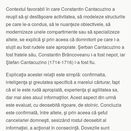
Contextul favorabil în care Constantin Cantacuzino a
reuşit să-şi desfăşoare activitatea, să modeleze structurile
pe care le-a condus, să le nuanţeze obiectivele, să
modernizeze unele compartimente sau să specializeze
altele, se explică şi prin aceea că domnitorii pe care i-a
slujit au fost rudele sale apropiate. Şerban Cantacuzino a
fost fratele său, Constantin Brâncoveanu i-a fost nepot, iar
Ştefan Cantacuzino (1714-1716) i-a fost fiu.
Explicaţia acestei relaţii este simplă: confirmatia,
inteligenţa şi greutatea specifică a marelui cărturar, fapt
că el le este rudă apropiată, experienţa şi agilitatea sa,
dar mai ales atuul informaţiilor. Acest aspect din urmă
este evaluat, cu deosebită rigoare, de stolnic. Concluzia
este confirmată, între altele, şi prin aceea că şeful
cancelariei domneşti, sesizând rostul deosebit al
informaţiei, a acţionat în consecinţă. Dovezile sunt