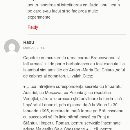
pentru sporirea si intretinerea confuziei unui neam
pe care s-au facut si se fac prea multe
experimente.
Reply
Radu
May 27, 2014
Capetele de acuzare in urma carora Brancoveanu si
toti urmasii lui de parte barbateasca au fost executati la
Istambul sint amintite de Anton -Maria Del Chiaro ,seful
de cabinet al domnitorului valah.Citez:
●,,…că întreţinea corespondenţă secretă cu Împăratul
Austriei, cu Moscova, cu Polonia şi cu republica
Veneţiei, cărora le procura ştiri privitoare la turci●…că
împăratul Leopold, prin diploma dată la Viena în 30
Ianuarie 1695, declara în toată forma pe Brâncoveanu
cu succesorii săi în linie bărbătească ca Prinţ al
Sfântului Imperiu Roman, pentru serviciile însemnate
aduse Maiestăţii Sale Chesariene ●… că, pentru