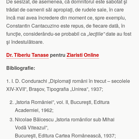
De sesizat, de asemenea, că domnitorul este sabotat şi
trădat de oamenii săi apropiaţi, de rudele sale, în care
încă mai avea încredere din moment ce, spre exemplu,
Constantin Cantacuzino este repus, de fiecare dată, în
funcţie, considerându-se probabil ca
„lecţiile”
date au fost
şi îndestulătoare.
Dr. Tiberiu Tanase
pentru
Ziaristi Online
Bibliografie:
1. I. D. Condurachi „Diplomaţi români în trecut – secolele
XIV-XVII”, Braşov, Tipografia „Unirea”, 1937;
„Istoria României”, voi. II, Bucureşti, Editura
Academiei, 1962;
Nicolae Bălcescu „Istoria românilor sub Mihai
Vodă Viteazul”,
Bucureşti, Editura Cartea Românească, 1937;