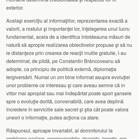
exterior.
Acelaşi exerciţiu al informaţiilor, reprezentarea exactă a
valorii, a rostului şi importanţei lor, înţelegerea unui lucru
fundamental, acela de a identifica întotdeauna măsuri de
natură să apropie realizarea obiectivelor propuse şi să nu
le distanţeze prin crearea de reacţii inutile gratuite, l-au
determinat, de pildă, pe Constantin Brâncoveanu să
adopte, ca principiu de politică externă, diplomaţia
tergiversării. Numai un om bine informat asupra evoluţiei
unor probleme ce interesau şi care aveau semne că in
viitor mai apropiat sau mai îndepărtat poate spori şansele
spre o evoluţie dorită, convenabilă, care avea deplină
încredere în serviciile sale secret şi ştia cât poate valora
uneori o informaţie, putea acţiona ca atare.
Răspunsul, aproape invariabil, al domnitorului la
probleme neclare, neconvenabile, riscante, incerte, era