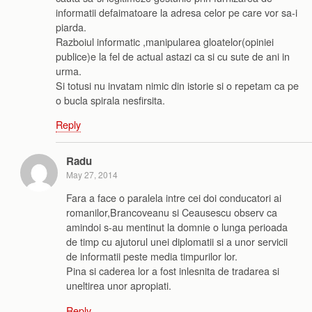
informatii defaimatoare la adresa celor pe care vor sa-i
piarda.
Razboiul informatic ,manipularea gloatelor(opiniei
publice)e la fel de actual astazi ca si cu sute de ani in
urma.
Si totusi nu invatam nimic din istorie si o repetam ca pe
o bucla spirala nesfirsita.
Reply
Radu
May 27, 2014
Fara a face o paralela intre cei doi conducatori ai
romanilor,Brancoveanu si Ceausescu observ ca
amindoi s-au mentinut la domnie o lunga perioada
de timp cu ajutorul unei diplomatii si a unor servicii
de informatii peste media timpurilor lor.
Pina si caderea lor a fost inlesnita de tradarea si
uneltirea unor apropiati.
Reply