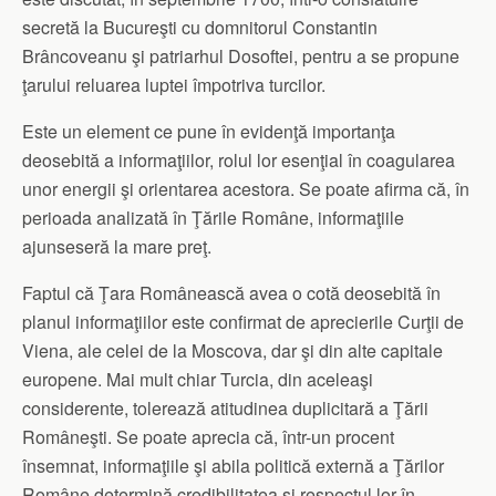
secretă la Bucureşti cu domnitorul Constantin
Brâncoveanu şi patriarhul Dosoftei, pentru a se propune
ţarului reluarea luptei împotriva turcilor.
Este un element ce pune în evidenţă importanţa
deosebită a informaţiilor, rolul lor esenţial în coagularea
unor energii şi orientarea acestora. Se poate afirma că, în
perioada analizată în Ţările Române, informaţiile
ajunseseră la mare preţ.
Faptul că Ţara Românească avea o cotă deosebită în
planul informaţiilor este confirmat de aprecierile Curţii de
Viena, ale celei de la Moscova, dar şi din alte capitale
europene. Mai mult chiar Turcia, din aceleaşi
considerente, tolerează atitudinea duplicitară a Ţării
Româneşti. Se poate aprecia că, într-un procent
însemnat, informaţiile şi abila politică externă a Ţărilor
Române determină credibilitatea şi respectul lor în