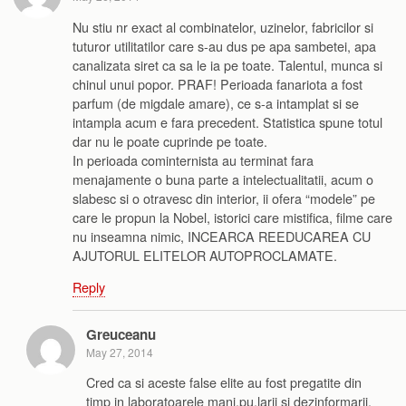
Nu stiu nr exact al combinatelor, uzinelor, fabricilor si
tuturor utilitatilor care s-au dus pe apa sambetei, apa
canalizata siret ca sa le ia pe toate. Talentul, munca si
chinul unui popor. PRAF! Perioada fanariota a fost
parfum (de migdale amare), ce s-a intamplat si se
intampla acum e fara precedent. Statistica spune totul
dar nu le poate cuprinde pe toate.
In perioada cominternista au terminat fara
menajamente o buna parte a intelectualitatii, acum o
slabesc si o otravesc din interior, ii ofera “modele” pe
care le propun la Nobel, istorici care mistifica, filme care
nu inseamna nimic, INCEARCA REEDUCAREA CU
AJUTORUL ELITELOR AUTOPROCLAMATE.
Reply
Greuceanu
May 27, 2014
Cred ca si aceste false elite au fost pregatite din
timp in laboratoarele mani.pu.larii si dezinformarii,