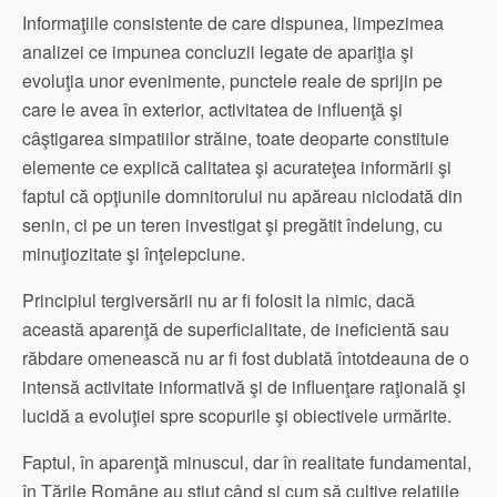
Informaţiile consistente de care dispunea, limpezimea
analizei ce impunea concluzii legate de apariţia şi
evoluţia unor evenimente, punctele reale de sprijin pe
care le avea în exterior, activitatea de influenţă şi
câştigarea simpatiilor străine, toate deoparte constituie
elemente ce explică calitatea şi acurateţea informării şi
faptul că opţiunile domnitorului nu apăreau niciodată din
senin, ci pe un teren investigat şi pregătit îndelung, cu
minuţiozitate şi înţelepciune.
Principiul tergiversării nu ar fi folosit la nimic, dacă
această aparenţă de superficialitate, de ineficientă sau
răbdare omenească nu ar fi fost dublată întotdeauna de o
intensă activitate informativă şi de influenţare raţională şi
lucidă a evoluţiei spre scopurile şi obiectivele urmărite.
Faptul, în aparenţă minuscul, dar în realitate fundamental,
în Ţările Române au ştiut când şi cum să cultive relaţiile