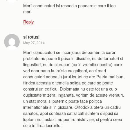
Marii conducatori isi respecta popoarele care ii fac
mari.
Reply
si totusi
May 27, 2014
Marii conducatori se inconjoara de oameni a caror
probitate nu poate fi pusa in discutie, nu de turnatori si
lingusitori, nu de ciurucuri (ca in vremile noastre) care
vad doar pana la traista cu galbeni, acei mari
conducatori aduna in jurul lor tot ce are Patria mai bun,
fiindca aceasta e temelia solida pe care se poate
construi un edificiu. Diplomatia nu este tot una cu o
duplicitate mizera, inganata, vorbim de aceste vremuri,
un stat moral si puternic poate face politica
internationala si in picioare. Ortodoxia ofera un cadru
sanatos, apoi conteaza cat si cati suntem dispusi sa
luptam noi, astazi, nu pentru niste vise, ci pentru ceea
ce e in firea lucrurilor.