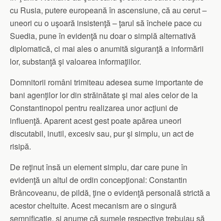
cu Rusia, putere europeană în ascensiune, că au cerut –
uneori cu o uşoară insistenţă – ţarul să încheie pace cu
Suedia, pune în evidenţă nu doar o simplă alternativă
diplomatică, ci mai ales o anumită siguranţă a informării
lor, substanţă şi valoarea informaţiilor.
Domnitorii români trimiteau adesea sume importante de
bani agenţilor lor din străinătate şi mai ales celor de la
Constantinopol pentru realizarea unor acţiuni de
influenţă. Aparent acest gest poate apărea uneori
discutabil, inutil, excesiv sau, pur şi simplu, un act de
risipă.
De reţinut însă un element simplu, dar care pune în
evidenţă un altul de ordin concepţional: Constantin
Brâncoveanu, de pildă, ţine o evidenţă personală strictă a
acestor cheltuite. Acest mecanism are o singură
semnificaţie, şi anume că sumele respective trebuiau să