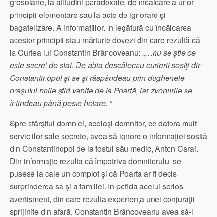
grosolane, la atitudini paradoxale, de încălcare a unor
principii elementare sau la acte de ignorare şi
bagatelizare. A informaţiilor. In legătură cu încălcarea
acestor principii stau mărturie dovezi din care rezultă că
la Curtea lui Constantin Brâncoveanu: „…
nu se ştie ce
este secret de stat. De abia descălecau curierii sosiţi din
Constantinopol
şi se şi răspândeau prin dughenele
oraşului noile ştiri venite de la Poartă, iar zvonurile se
întindeau până peste hotare. “
Spre sfârşitul domniei, acelaşi domnitor, ce datora mult
serviciilor sale secrete, avea să ignore o informaţiei sosită
din Constantinopol de la fostul său medic, Anton Carai.
Din informaţie rezulta că împotriva domnitorului se
pusese la cale un complot şi că Poarta ar fi decis
surprinderea sa şi a familiei. In pofida acelui serios
avertisment, din care rezulta experienţa unei conjuraţii
sprijinite din afară, Constantin Brâncoveanu avea să-l