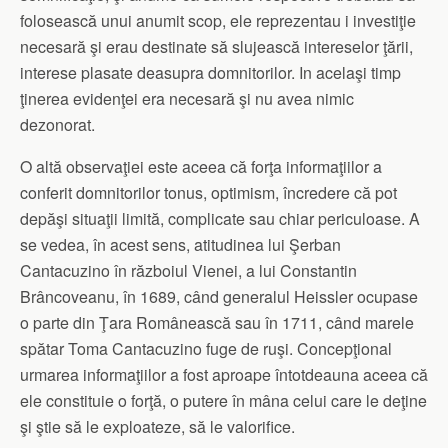
folosească unui anumit scop, ele reprezentau i investiţie
necesară şi erau destinate să slujească intereselor ţării,
interese plasate deasupra domnitorilor. In acelaşi timp
ţinerea evidenţei era necesară şi nu avea nimic
dezonorat.
O altă observaţiei este aceea că forţa informaţiilor a
conferit domnitorilor tonus, optimism, încredere că pot
depăşi situaţii limită, complicate sau chiar periculoase. A
se vedea, în acest sens, atitudinea lui Şerban
Cantacuzino în războiul Vienei, a lui Constantin
Brâncoveanu, în 1689, când generalul Heissler ocupase
o parte din Ţara Românească sau în 1711, când marele
spătar Toma Cantacuzino fuge de ruşi. Concepţional
urmarea informaţiilor a fost aproape întotdeauna aceea că
ele constituie o forţă, o putere în mâna celui care le deţine
şi ştie să le exploateze, să le valorifice.