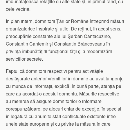
îmbunătăţească relaţiile cu alte state şi, în primul rând, cu
cele vecine.
In plan intern, domnitorii Ţărilor Române întreprind măsuri
organizatorice inspirate şi utile. De reţinut, în acest sens,
preocupările constante ale lui Şerban Cantacuzino,
Constantin Cantemir şi Constantin Brâncoveanu în
privinţa îmbunătăţirii funcţionalităţii şi a modernizării
serviciilor secrete.
Faptul că domnitorii respectivi pentru activităţile
desfăşurate anterior vremii lor în domnie au avut tangenţe
cu munca de informaţii, explică, în bună parte, atenţia pe
care au acordat-o acestui domeniu. Măsurile respective
au menirea să asigure domnitorilor o informare
corespunzătoare, pe alocuri chiar de excepţie, în special
în legătură cu anumite stări conflictuale existente între
unele state europene şi cu privire la măsura în care