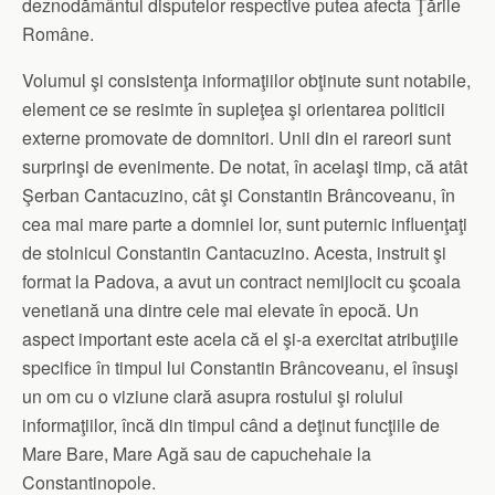
deznodământul disputelor respective putea afecta Ţările
Române.
Volumul şi consistenţa informaţiilor obţinute sunt notabile,
element ce se resimte în supleţea şi orientarea politicii
externe promovate de domnitori. Unii din ei rareori sunt
surprinşi de evenimente. De notat, în acelaşi timp, că atât
Şerban Cantacuzino, cât şi Constantin Brâncoveanu, în
cea mai mare parte a domniei lor, sunt puternic influenţaţi
de stolnicul Constantin Cantacuzino. Acesta, instruit şi
format la Padova, a avut un contract nemijlocit cu şcoala
venetiană una dintre cele mai elevate în epocă. Un
aspect important este acela că el şi-a exercitat atribuţiile
specifice în timpul lui Constantin Brâncoveanu, el însuşi
un om cu o viziune clară asupra rostului şi rolului
informaţiilor, încă din timpul când a deţinut funcţiile de
Mare Bare, Mare Agă sau de capuchehaie la
Constantinopole.