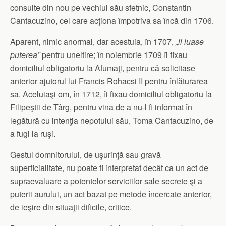
consulte din nou pe vechiul său sfetnic, Constantin
Cantacuzino, cel care acţiona împotriva sa încă din 1706.
Aparent, nimic anormal, dar acestuia, în 1707,
„ii luase
puterea”
pentru uneltire; în noiembrie 1709 îi fixau
domiciliul obligatoriu la Afumaţi, pentru că solicitase
anterior ajutorul lui Francis Rohacsi II pentru înlăturarea
sa. Aceluiaşi om, în 1712, îi fixau domiciliul obligatoriu la
Filipeştii de Târg, pentru vina de a nu-l fi informat în
legătură cu intenţia nepotului său, Toma Cantacuzino, de
a fugi la ruşi.
Gestul domnitorului, de uşurinţă sau gravă
superficialitate, nu poate fi interpretat decât ca un act de
supraevaluare a potentelor serviciilor sale secrete şi a
puterii aurului, un act bazat pe metode încercate anterior,
de ieşire din situaţii dificile, critice.