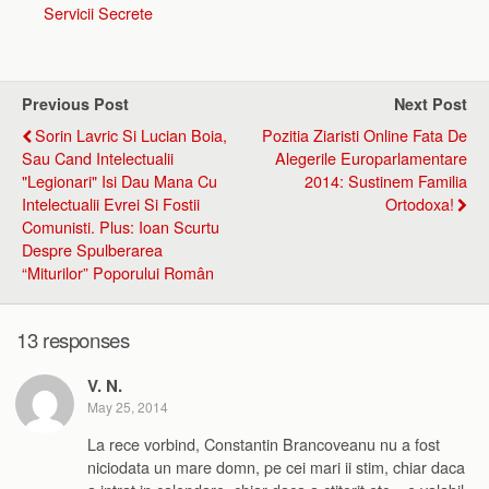
Servicii Secrete
Previous Post
Next Post
Sorin Lavric Si Lucian Boia,
Pozitia Ziaristi Online Fata De
Sau Cand Intelectualii
Alegerile Europarlamentare
"legionari" Isi Dau Mana Cu
2014: Sustinem Familia
Intelectualii Evrei Si Fostii
Ortodoxa!
Comunisti. Plus: Ioan Scurtu
Despre Spulberarea
“miturilor” Poporului Român
13 responses
V. N.
May 25, 2014
La rece vorbind, Constantin Brancoveanu nu a fost
niciodata un mare domn, pe cei mari ii stim, chiar daca