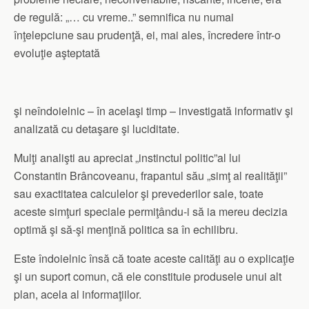
de regulă: „… cu vreme..” semnifica nu numai
înţelepciune sau prudenţă, ei, mai ales, încredere într-o
evoluţie aşteptată
şi neîndoielnic – în acelaşi timp – investigată informativ şi
analizată cu detaşare şi luciditate.
Mulţi analişti au apreciat „instinctul politic”al lui
Constantin Brâncoveanu, frapantul său „simţ al realităţii”
sau exactitatea calculelor şi prevederilor sale, toate
aceste simţuri speciale permiţându-i să ia mereu decizia
optimă şi să-şi menţină politica sa în echilibru.
Este îndoielnic însă că toate aceste calităţi au o explicaţie
şi un suport comun, că ele constituie produsele unui alt
plan, acela al informaţiilor.