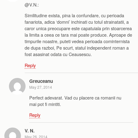
@V.N.:
Similitudine exista, pina la confundare, cu perioada
fanariota, adica ‘domni’ inchinati cu totul strainatatii, a
caror unica preocupare este capatuiala prin stoarcerea
la limita a ceea ce tara mai poate produce. Aproape de
timpurile noastre, puteti vedea perioada cominternista
de dupa razboi, Pe scurt, statul independent roman a
fost asasinat odata cu Ceausescu.
Reply
Greuceanu
May 27, 2014
Perfect adevarat. Vad cu placere ca romanii nu
mai pot fi mintiti.
Reply
V. N.
May 26, 2014