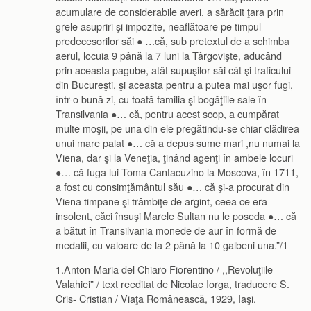
acumulare de considerabile averi, a sărăcit ţara prin
grele asupriri şi impozite, neaflătoare pe timpul
predecesorilor săi ● …că, sub pretextul de a schimba
aerul, locuia 9 până la 7 luni la Târgovişte, aducând
prin aceasta pagube, atât supuşilor săi cât şi traficului
din Bucureşti, şi aceasta pentru a putea mai uşor fugi,
într-o bună zi, cu toată familia şi bogăţiile sale în
Transilvania ●… că, pentru acest scop, a cumpărat
multe moşii, pe una din ele pregătindu-se chiar clădirea
unui mare palat ●… că a depus sume mari ,nu numai la
Viena, dar şi la Veneţia, ţinând agenţi în ambele locuri
●… că fuga lui Toma Cantacuzino la Moscova, în 1711,
a fost cu consimţământul său ●… că şi-a procurat din
Viena timpane şi trâmbiţe de argint, ceea ce era
insolent, căci însuşi Marele Sultan nu le poseda ●… că
a bătut în Transilvania monede de aur în formă de
medalii, cu valoare de la 2 până la 10 galbeni una.”/1
1.Anton-Maria del Chiaro Fiorentino / ,,Revoluţiile
Valahiei” / text reeditat de Nicolae Iorga, traducere S.
Cris- Cristian / Viaţa Românească, 1929, Iaşi.