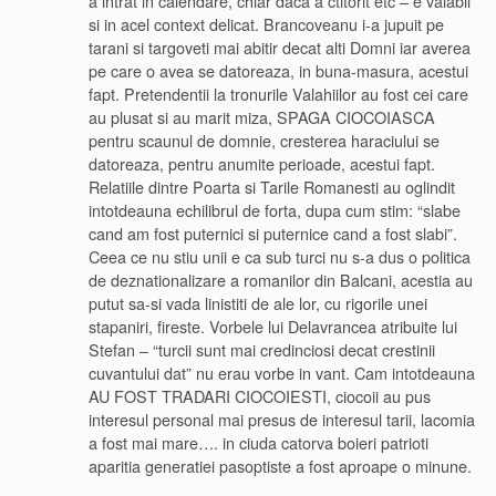
a intrat in calendare, chiar daca a ctitorit etc – e valabil
si in acel context delicat. Brancoveanu i-a jupuit pe
tarani si targoveti mai abitir decat alti Domni iar averea
pe care o avea se datoreaza, in buna-masura, acestui
fapt. Pretendentii la tronurile Valahiilor au fost cei care
au plusat si au marit miza, SPAGA CIOCOIASCA
pentru scaunul de domnie, cresterea haraciului se
datoreaza, pentru anumite perioade, acestui fapt.
Relatiile dintre Poarta si Tarile Romanesti au oglindit
intotdeauna echilibrul de forta, dupa cum stim: “slabe
cand am fost puternici si puternice cand a fost slabi”.
Ceea ce nu stiu unii e ca sub turci nu s-a dus o politica
de deznationalizare a romanilor din Balcani, acestia au
putut sa-si vada linistiti de ale lor, cu rigorile unei
stapaniri, fireste. Vorbele lui Delavrancea atribuite lui
Stefan – “turcii sunt mai credinciosi decat crestinii
cuvantului dat” nu erau vorbe in vant. Cam intotdeauna
AU FOST TRADARI CIOCOIESTI, ciocoii au pus
interesul personal mai presus de interesul tarii, lacomia
a fost mai mare…. in ciuda catorva boieri patrioti
aparitia generatiei pasoptiste a fost aproape o minune.