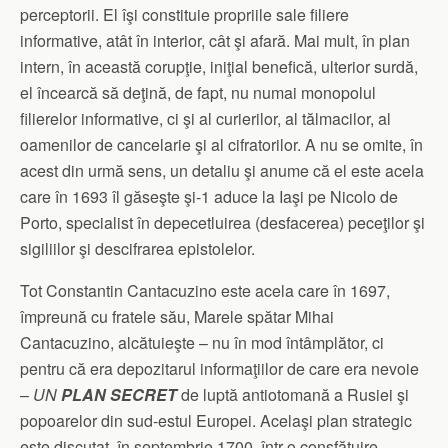
perceptorii. El îşi constituie propriile sale filiere
informative, atât în interior, cât şi afară. Mai mult, în plan
intern, în această corupţie, iniţial benefică, ulterior surdă,
el încearcă să deţină, de fapt, nu numai monopolul
filierelor informative, ci şi al curierilor, al tălmacilor, al
oamenilor de cancelarie şi al cifratorilor. A nu se omite, în
acest din urmă sens, un detaliu şi anume că el este acela
care în 1693 îl găseşte şi-1 aduce la Iaşi pe Nicolo de
Porto, specialist în depecetluirea (desfacerea) peceţilor şi
sigiliilor şi descifrarea epistolelor.
Tot Constantin Cantacuzino este acela care în 1697,
împreună cu fratele său, Marele spătar Mihai
Cantacuzino, alcătuieşte – nu în mod întâmplător, ci
pentru că era depozitarul informaţiilor de care era nevoie
–
UN
PLAN SECRET
de luptă antiotomană a Rusiei şi
popoarelor din sud-estul Europei. Acelaşi plan strategic
este discutat, în septembrie 1700, într-o consfătuire