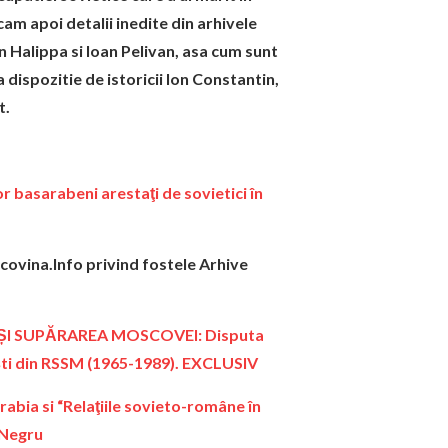
am apoi detalii inedite din arhivele
an Halippa si Ioan Pelivan, asa cum sunt
 dispozitie de istoricii Ion Constantin,
t.
basarabeni arestaţi de sovietici în
ovina.Info privind fostele Arhive
 ȘI SUPĂRAREA MOSCOVEI: Disputa
ti din RSSM (1965-1989). EXCLUSIV
ia si “Relaţiile sovieto-române în
 Negru