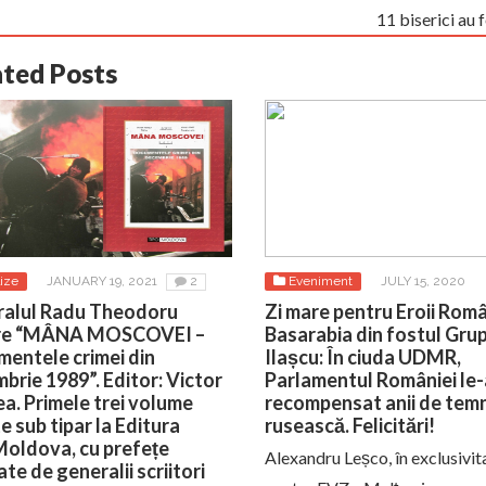
11 biserici au 
ated Posts
ize
JANUARY 19, 2021
2
Eveniment
JULY 15, 2020
alul Radu Theodoru
Zi mare pentru Eroii Româ
re “MÂNA MOSCOVEI –
Basarabia din fostul Gru
entele crimei din
Ilașcu: În ciuda UDMR,
brie 1989”. Editor: Victor
Parlamentul României le-
a. Primele trei volume
recompensat anii de temn
e sub tipar la Editura
rusească. Felicitări!
oldova, cu prefețe
Alexandru Leșco, în exclusivit
te de generalii scriitori