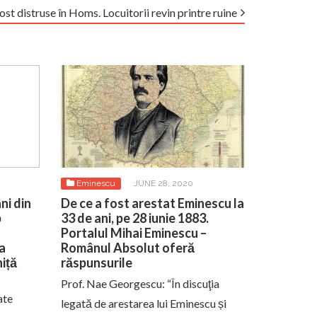
fost distruse în Homs. Locuitorii revin printre ruine
Eminescu
JUNE 28, 2020
ni din
De ce a fost arestat Eminescu la
p
33 de ani, pe 28 iunie 1883.
Portalul Mihai Eminescu –
a
Românul Absolut oferă
iță
răspunsurile
Prof. Nae Georgescu: “În discuţia
ate
legată de arestarea lui Eminescu și