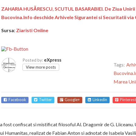
ZAHARIA HUSĂRESCU, SCUTUL BASARABIEI. De Ziua Unirii P
Bucovina.Info deschide Arhivele Sigurantei si Securitatii vi
Sursa:
Ziaristi Online
eXpress
Posted by:
Tags:
Arhi
View more posts
Bucovina.I
Marea Uni
Facebook
Twitter
Google+
Linkedin
Pinterest
 fost confiscat si mistificat filosoful Al. Dragomir de G. Liiceanu.
ui Humanitas, realizat de Fabian Anton si adnotat de Isabela Vasil