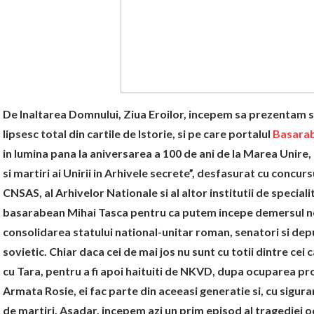
De Inaltarea Domnului, Ziua Eroilor, incepem sa prezentam s
lipsesc total din cartile de Istorie, si pe care portalul
Basarab
in lumina pana la aniversarea a 100 de ani de la Marea Unire, 
si martiri ai Unirii in Arhivele secrete”, desfasurat cu concurs
CNSAS, al Arhivelor Nationale si al altor institutii de specia
basarabean Mihai Tasca pentru ca putem incepe demersul nos
consolidarea statului national-unitar roman, senatori si depu
sovietic. Chiar daca cei de mai jos nu sunt cu totii dintre ce
cu Tara, pentru a fi apoi haituiti de NKVD, dupa ocuparea pro
Armata Rosie, ei fac parte din aceeasi generatie si, cu sigura
de martiri. Asadar, incepem azi un prim episod al tragediei o