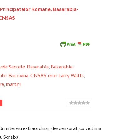
rincipatelor Romane, Basarabia-
a CNSAS
vele Secrete
,
Basarabia
,
Basarabia-
nfo
,
Bucovina
,
CNSAS
,
eroi
,
Larry Watts
,
re
,
martiri
 Un interviu extraordinar, descenzurat, cu victima
iu Scraba