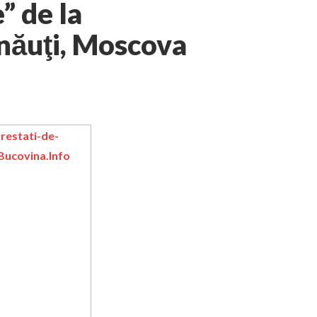
” de la
rnăuţi, Moscova