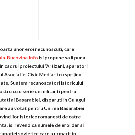
oarta unor eroi necunoscuti, care
ia-Bucovina.Info
isi propune sa ii puna
in cadrul proiectului “Artizani, aparatori
ul Asociatiei Civic Media si cu sprijinul
litate. Suntem recunoscatori istoricului
tru cu o serie de militanti pentru
tati ai Basarabiei, disparuti in Gulagul
i care au votat pentru Unirea Basarabiei
vinciilor istorice romanesti de catre
nta, isi revendica numele de eroi dar si
cupatiei sovietice care a urmarit in