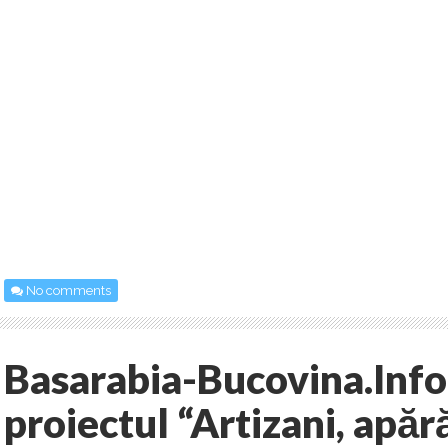
No comments
Basarabia-Bucovina.Info 
proiectul “Artizani, apără