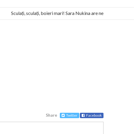
Sculați, sculați, boieri mari! Sara Nukina are nevoie de ajutorul n
a Humanitas militează pentru federalizarea României
Share
Twitter
Facebook