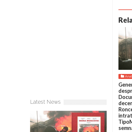
Rel
Anal
Gener
desp
Docum
Latest News
decem
Ronce
intrat
TipoM
semna