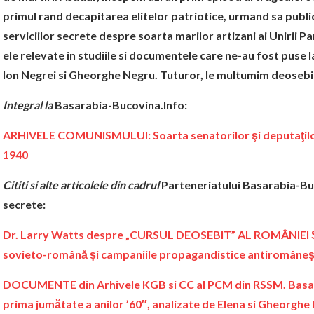
primul rand decapitarea elitelor patriotice, urmand sa public
serviciilor secrete despre soarta marilor artizani ai Unirii P
ele relevate in studiile si documentele care ne-au fost puse la
Ion Negrei si Gheorghe Negru. Tuturor, le multumim deosebi
Integral la
Basarabia-Bucovina.Info:
ARHIVELE COMUNISMULUI: Soarta senatorilor şi deputaţilor 
1940
Cititi si alte articolele din cadrul
Parteneriatului Basarabia-Buc
secrete:
Dr. Larry Watts despre „CURSUL DEOSEBIT” AL ROMÂNIEI
sovieto-română și campaniile propagandistice antiromâneș
DOCUMENTE din Arhivele KGB si CC al PCM din RSSM. Basarab
prima jumătate a anilor ’60″, analizate de Elena si Gheorghe