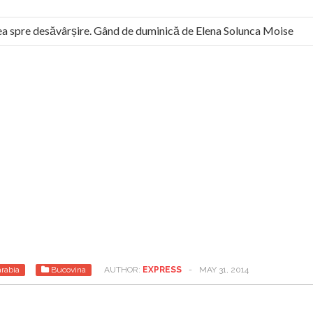
 spre desăvârșire. Gând de duminică de Elena Solunca Moise
 român: “românii sunt slavi, nu latini”. Fostul agent ceaușist de l
rabia
Bucovina
AUTHOR:
EXPRESS
-
MAY 31, 2014