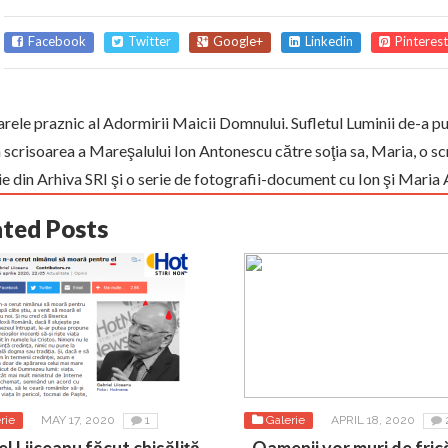
Facebook
Twitter
Google+
Linkedin
Pinterest
rele praznic al Adormirii Maicii Domnului. Sufletul Luminii de-a p
 scrisoarea a Mareşalului Ion Antonescu către soţia sa, Maria, o s
ie din Arhiva SRI şi o serie de fotografii-document cu Ion şi Ma
ated Posts
rie
MAY 17, 2020
1
Galerie
APRIL 18, 2020