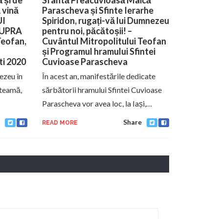
 și de
Sfântă Preacuvioasă Maică
 vină
Parascheva și Sfinte Ierarhe
UI
Spiridon, rugați-vă lui Dumnezeu
SUPRA
pentru noi, păcătoșii! –
Teofan,
Cuvântul Mitropolitului Teofan
și Programul hramului Sfintei
ti 2020
Cuvioase Parascheva
ezeu în
În acest an, manifestările dedicate
 teamă,
sărbătorii hramului Sfintei Cuvioase
Parascheva vor avea loc, la Iași,…
Share
READ MORE