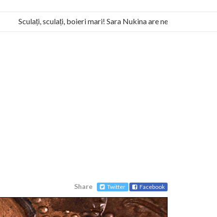
Sculați, sculați, boieri mari! Sara Nukina are nevoie de ajutorul no
a Humanitas militează pentru federalizarea României
Share
Twitter
Facebook