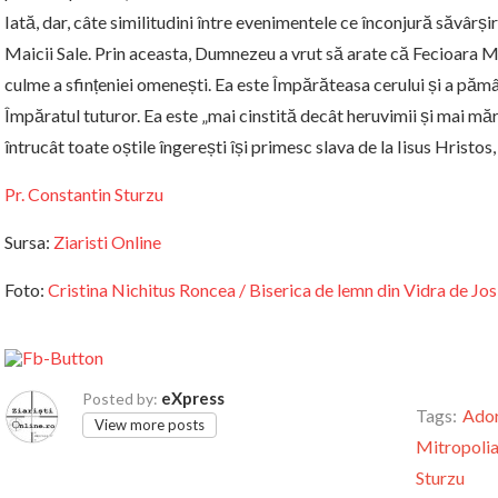
Iată, dar, câte similitudini între evenimentele ce înconjură săvârș
Maicii Sale. Prin aceasta, Dumnezeu a vrut să arate că Fecioara Ma
culme a sfințeniei omenești. Ea este Împărăteasa cerului și a pămâ
Împăratul tuturor. Ea este „mai cinstită decât heruvimii și mai mă
întrucât toate oștile îngerești își primesc slava de la Iisus Hristos,
Pr. Constantin Sturzu
Sursa:
Ziaristi Online
Foto:
Cristina Nichitus Roncea / Biserica de lemn din Vidra de Jo
eXpress
Posted by:
Tags:
Ador
View more posts
Mitropolia
Sturzu