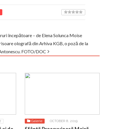
ururi începătoare – de Elena Solunca Moise
crisoare olografă din Arhiva KGB, o poză de la
ria Antonescu. FOTO/DOC
2
Galerie
OCTOBER 8, 2019