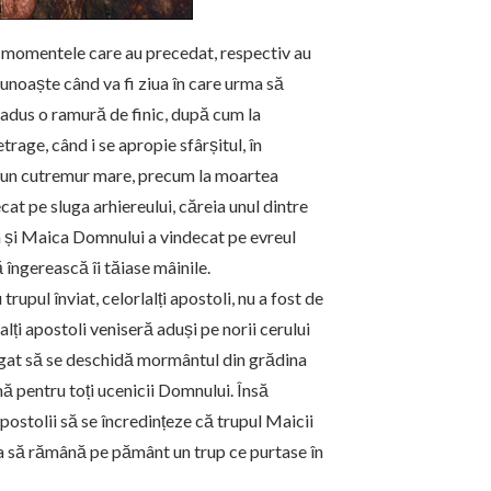
 momentele care au precedat, respectiv au
cunoaște când va fi ziua în care urma să
 adus o ramură de finic, după cum la
trage, când i s
e apropie sfârșitul, în
t un cutremur mare, precum la moartea
t pe sluga arhiereului, căreia unul dintre
așa și Maica Domnului a vindecat pe evreul
 îngerească îi tăiase mâinile.
rupul înviat, celorlalți apostoli, nu a fost de
lți apostoli veniseră aduși pe norii cerului
gat să se deschidă mormântul din grădina
ă pentru toți ucenicii Domnului. Însă
ostolii să se încredințeze că trupul Maicii
ea să rămână pe pământ un trup ce purtase în