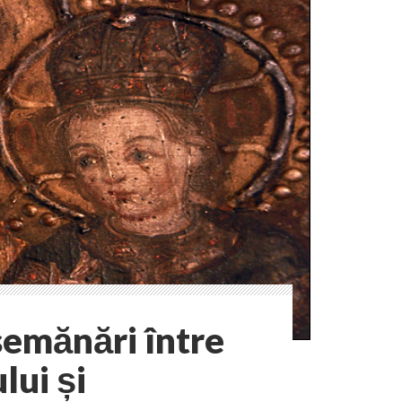
semănări între
ui și