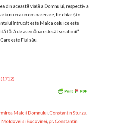
irea din această viață a Domnului, respectiv a
ria nu era un om oarecare, fie chiar și o
ntului întrucât este Maica celui ce este
rită fără de asemănare decât serafimii”
 Care este Fiul său.
s (1712)
mirea Maicii Domnului
,
Constantin Sturzu
,
 Moldovei si Bucovinei
,
pr. Constantin