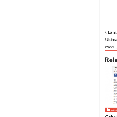
La ma
Ultima
execuţ
Rel
Gale