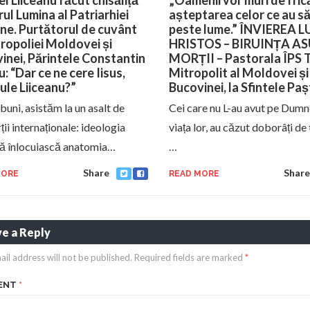
el Liiceanu făcut chisăliță
„Oamenii vor muri de frică
rul Lumina al Patriarhiei
așteptarea celor ce au să
e. Purtătorul de cuvânt
peste lume.” ÎNVIEREA L
tropoliei Moldovei și
HRISTOS – BIRUINȚA A
inei, Părintele Constantin
MORȚII – Pastorala ÎPS 
: “Dar ce ne cere Iisus,
Mitropolit al Moldovei și
le Liiceanu?”
Bucovinei, la Sfintele Paș
buni, asistăm la un asalt de
Cei care nu L-au avut pe Dumn
ii internaționale: ideologia
viața lor, au căzut doborâți de
să înlocuiască anatomia…
…
Share
Share
MORE
READ MORE
e a Reply
ail address will not be published.
Required fields are marked
*
ENT
*