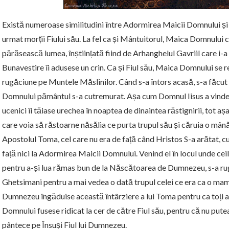
Există numeroase similitudini între Adormirea Maicii Domnului și
urmat morții Fiului său. La fel ca și Mântuitorul, Maica Domnului 
părăsească lumea, înștiințată fiind de Arhanghelul Gavriil care i-a
Bunavestire îi adusese un crin. Ca și Fiul său, Maica Domnului se re
rugăciune pe Muntele Măslinilor. Când s-a întors acasă, s-a făcu
Domnului pământul s-a cutremurat. Așa cum Domnul Iisus a vindeca
ucenici îi tăiase urechea în noaptea de dinaintea răstignirii, tot 
care voia să răstoarne năsălia ce purta trupul său și căruia o mână
Apostolul Toma, cel care nu era de față când Hristos S-a arătat, cu t
față nici la Adormirea Maicii Domnului. Venind el în locul unde ceila
pentru a-și lua rămas bun de la Născătoarea de Dumnezeu, s-a ru
Ghetsimani pentru a mai vedea o dată trupul celei ce era ca o mam
Dumnezeu îngăduise această întârziere a lui Toma pentru ca toți ap
Domnului fusese ridicat la cer de către Fiul său, pentru că nu put
pântece pe Însuși Fiul lui Dumnezeu.