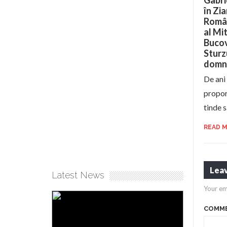
Gabri
în Zia
Român
al Mi
Bucov
Sturzu
domnu
De ani 
proporț
tinde 
READ 
Leav
Latest News
Your em
COMM