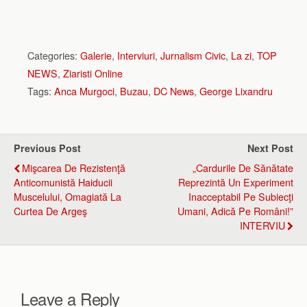
Categories:
Galerie
,
Interviuri
,
Jurnalism Civic
,
La zi
,
TOP
NEWS
,
Ziaristi Online
Tags:
Anca Murgoci
,
Buzau
,
DC News
,
George Lixandru
Previous Post
Next Post
Mişcarea De Rezistenţă
„Cardurile De Sănătate
Anticomunistă Haiducii
Reprezintă Un Experiment
Muscelului, Omagiată La
Inacceptabil Pe Subiecţi
Curtea De Argeş
Umani, Adică Pe Români!”
INTERVIU
Leave a Reply