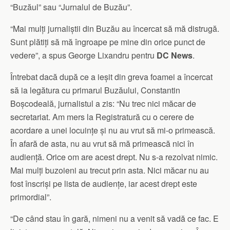
“Buzăul” sau “Jurnalul de Buzău”.
“Mai mulți jurnaliștii din Buzău au încercat să mă distrugă.
Sunt plătiți să mă îngroape pe mine din orice punct de
vedere”, a spus George Lixandru pentru
DC News
.
Întrebat dacă după ce a ieșit din greva foamei a încercat
să ia legătura cu primarul Buzăului, Constantin
Boșcodeală, jurnalistul a zis: “Nu trec nici măcar de
secretariat. Am mers la Registratură cu o cerere de
acordare a unei locuințe și nu au vrut să mi-o primească.
În afară de asta, nu au vrut să mă primească nici în
audiență. Orice om are acest drept. Nu s-a rezolvat nimic.
Mai mulți buzoieni au trecut prin asta. Nici măcar nu au
fost înscriși pe lista de audiențe, iar acest drept este
primordial”.
“De când stau în gară, nimeni nu a venit să vadă ce fac. E