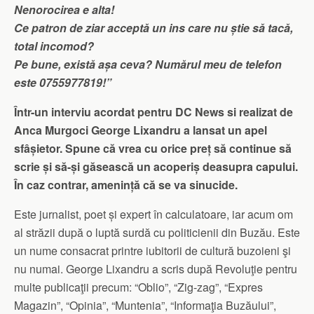
Nenorocirea e alta!
Ce patron de ziar acceptă un ins care nu știe să tacă,
total incomod?
Pe bune, există așa ceva? Numărul meu de telefon
este 0755977819!”
Într-un interviu acordat pentru DC News si realizat de
Anca Murgoci George Lixandru a lansat un apel
sfâșietor. Spune că vrea cu orice preț să continue să
scrie și să-și găsească un acoperiș deasupra capului.
În caz contrar, amenință că se va sinucide.
Este jurnalist, poet și expert în calculatoare, iar acum om
al străzii după o luptă surdă cu politicienii din Buzău. Este
un nume consacrat printre iubitorii de cultură buzoieni şi
nu numai. George Lixandru a scris după Revoluţie pentru
multe publicaţii precum: “Oblio”, “Zig-zag”, “Expres
Magazin”, “Opinia”, “Muntenia”, “Informaţia Buzăului”,