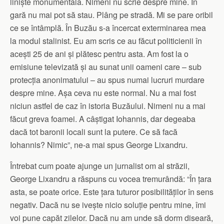
liniște monumentală. Nimeni nu scrie despre mine. În
gară nu mai pot să stau. Plâng pe stradă. Mi se pare oribil
ce se întâmplă. În Buzău s-a încercat exterminarea mea
la modul stalinist. Eu am scris ce au făcut politicienii în
acești 25 de ani și plătesc pentru asta. Am fost la o
emisiune televizată și au sunat unii oameni care – sub
protecția anonimatului – au spus numai lucruri murdare
despre mine. Așa ceva nu este normal. Nu a mai fost
niciun astfel de caz în istoria Buzăului. Nimeni nu a mai
făcut greva foamei. A câștigat Iohannis, dar degeaba
dacă tot baronii locali sunt la putere. Ce să facă
Iohannis? Nimic”, ne-a mai spus George Lixandru.
Întrebat cum poate ajunge un jurnalist om al străzii,
George Lixandru a răspuns cu vocea tremurândă: “În țara
asta, se poate orice. Este țara tuturor posibilităților în sens
negativ. Dacă nu se ivește nicio soluție pentru mine, îmi
voi pune capăt zilelor. Dacă nu am unde să dorm diseară,