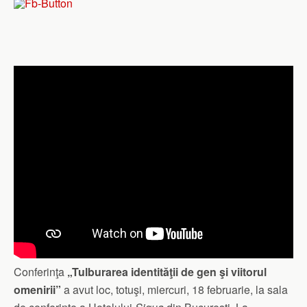
Conferinţa
„Tulburarea identităţii de gen şi viitorul
omenirii”
a avut loc, totuşi, miercuri, 18 februarie, la sala