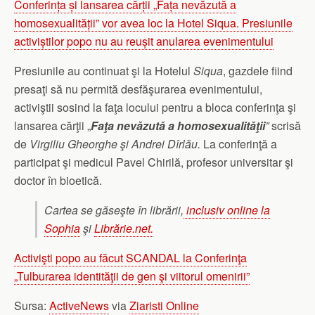
Conferința și lansarea cărții „Fața nevăzută a
homosexualității” vor avea loc la Hotel Siqua. Presiunile
activiștilor popo nu au reușit anularea evenimentului
Presiunile au continuat şi la Hotelul
Siqua
, gazdele fiind
presaţi să nu permită desfăşurarea evenimentului,
activiştii sosind la faţa locului pentru a bloca conferinţa şi
lansarea cărţii „
Faţa nevăzută a homosexualităţii
”
scrisă
de
Virgiliu Gheorghe şi Andrei Dîrlău.
La conferinţă a
participat şi medicul Pavel Chirilă, profesor universitar şi
doctor în bioetică.
Cartea se găseşte în librării,
inclusiv online la
Sophia
şi
Librărie.net.
Activişti popo au făcut SCANDAL la Conferinţa
„Tulburarea identităţii de gen şi viitorul omenirii”
Sursa:
ActiveNews
via
Ziaristi Online