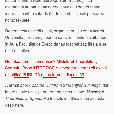
de conferinţe a Hotelului
Siqua
din Bucureşti. La
eveniment au participat aproximativ 200 de persoane,
înghesuite într-o sală de 50 de locuri, inclusiv persoane
homosexuale.
De remarcat este că iniţial, organizatorii au cerut acordul
Universităţii Bucureşti pentru ca evenimentul să aibă loc
în Aula Facultăţii de Drept, dar au fost refuzaţi fără a li se
oferi o motivaţie.
Ne întoarcem în comunism? Ministerul Tineretului şi
Sportului Popo INTERZICE o dezbatere pentru că există
o politică PUBLICĂ ce nu trebuie discutată?
A urmat apoi
Casa de Cultură a Studenţilor Bucureşti
, dar
la presiunile activiştilor pro-homosexualitate,
Ministerul
Tineretului şi Sportului
a interzis în ultima clipă această
dezbatere.