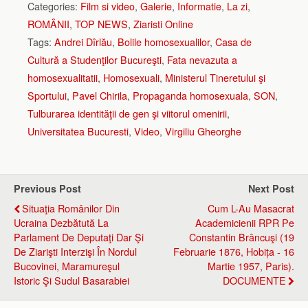
Categories:
Film si video
,
Galerie
,
Informatie
,
La zi
,
ROMÂNII
,
TOP NEWS
,
Ziaristi Online
Tags:
Andrei Dîrlău
,
Bolile homosexualilor
,
Casa de
Cultură a Studenţilor Bucureşti
,
Fata nevazuta a
homosexualitatii
,
Homosexuali
,
Ministerul Tineretului şi
Sportului
,
Pavel Chirila
,
Propaganda homosexuala
,
SON
,
Tulburarea identităţii de gen şi viitorul omenirii
,
Universitatea Bucuresti
,
Video
,
Virgiliu Gheorghe
Previous Post
Next Post
Situaţia Românilor Din
Cum L-Au Masacrat
Ucraina Dezbătută La
Academicienii RPR Pe
Parlament De Deputaţi Dar Şi
Constantin Brâncuşi (19
De Ziarişti Interzişi În Nordul
Februarie 1876, Hobița - 16
Bucovinei, Maramureşul
Martie 1957, Paris).
Istoric Şi Sudul Basarabiei
DOCUMENTE