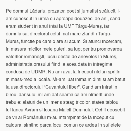
Pe domnul Lădariu, prozator, poet si jurnalist strălucit, l-
am cunoscut in urma cu aproape douazeci de ani, cand
eram student in anul intai la UMF Târgu-Mureş, iar
domnia sa, directorul celui mai mare ziar din Targu-
Mures, functie pe care o are si acum. Si atunci incercam,
in masura micilor mele puteri, sa lupt pentru promovarea
valorilor româneşti, lucru destul de anevoios in Mureş,
administratia orasului fiind la acea data in intregime
condusa de UDMR. Nu am avut la inceput niciun sprijin
in mass-media locala. Mi-am luat inima in dinti si am batut
la usa directorului “Cuvantului liber”. Cand am intrat in
biroul dansului mi-am dat seama ca am nimerit unde
trebuie: alaturi de un imens steag tricolor, statea tabloul
lui Iancu Avram si Icoana Maicii Domnului. Ochii deosebit
de vii ai Românului m-au intampinat de la inceput cu
caldura, simtind parca focul comun ce ardea in sufletele