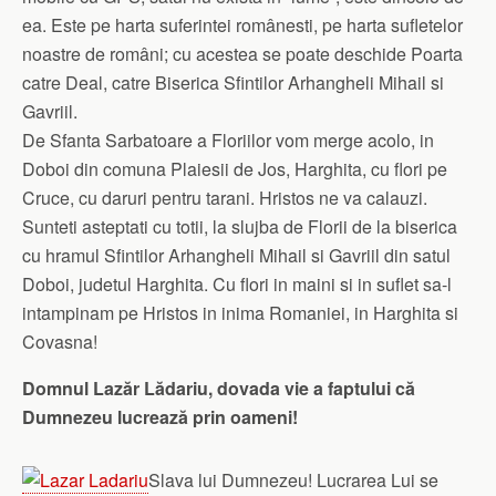
ea. Este pe harta suferintei românesti, pe harta sufletelor
noastre de români; cu acestea se poate deschide Poarta
catre Deal, catre Biserica Sfintilor Arhangheli Mihail si
Gavriil.
De Sfanta Sarbatoare a Floriilor vom merge acolo, in
Doboi din comuna Plaiesii de Jos, Harghita, cu flori pe
Cruce, cu daruri pentru tarani. Hristos ne va calauzi.
Sunteti asteptati cu totii, la slujba de Florii de la biserica
cu hramul Sfintilor Arhangheli Mihail si Gavriil din satul
Doboi, judetul Harghita. Cu flori in maini si in suflet sa-l
intampinam pe Hristos in inima Romaniei, in Harghita si
Covasna!
Domnul Lazăr Lădariu, dovada vie a faptului că
Dumnezeu lucrează prin oameni!
Slava lui Dumnezeu! Lucrarea Lui se