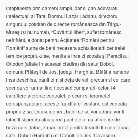
infaptuieste prin oameni simpli, dar si prin adevaratii
intelectuali ai Tarii. Domnul Lazăr Lădariu, directorul
singurului cotidian de directie românească din Târgu-
Mureş (si nu numai), “Cuvântul liber”, suflet românesc
neînfrânt, a donat pentru Acţiunea “Români pentru
Români” suma de bani necesara achizitionarii centralei
termice propriu-zise, menita a incalzi scoala şi Paraclisul
Ortodox (aflate in aceeasi cladire) din satul Doboi,
comuna Plăieşii de Jos, judeţul Harghita. Bătălia ramane
insa deschisa, banii trimisi deja de voi, precum si cei care
sper ca vor urma fiind necesari cumpararii celor 14
calorifere aferente centralei, precum si feroneriei
corespunzatoare, aceste “auxiliare” costand cat centrala
propriu-zisa. Deasemenea, banii ce se vor aduna vor fi
folositi si pentru alcatuirea pachetelor cu alimente de
baza (ulei, faina, zahar, orez) pentru taranii din cele doua
sate, Doboi (Harghita) si Dobolii de Jos (Covasna).