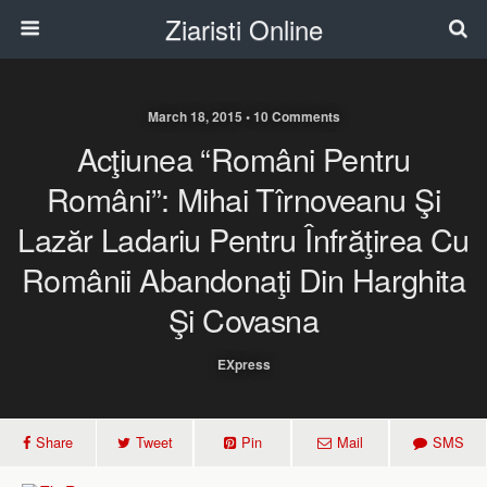
Ziaristi Online
March 18, 2015 • 10 Comments
Acţiunea “Români Pentru
Români”: Mihai Tîrnoveanu Şi
Lazăr Ladariu Pentru Înfrăţirea Cu
Românii Abandonaţi Din Harghita
Şi Covasna
EXpress
Share
Tweet
Pin
Mail
SMS