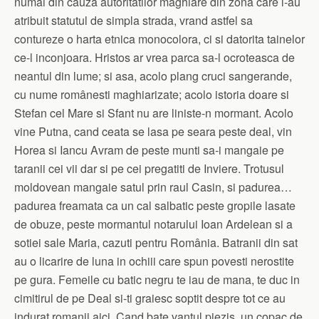
numai din cauza autoritatilor maghiare din zona care i-au
atribuit statutul de simpla strada, vrand astfel sa
contureze o harta etnica monocolora, ci si datorita tainelor
ce-l inconjoara. Hristos ar vrea parca sa-l ocroteasca de
neantul din lume; si asa, acolo plang cruci sangerande,
cu nume românesti maghiarizate; acolo istoria doare si
Stefan cel Mare si Sfant nu are liniste-n mormant. Acolo
vine Putna, cand ceata se lasa pe seara peste deal, vin
Horea si Iancu Avram de peste munti sa-i mangaie pe
taranii cei vii dar si pe cei pregatiti de Inviere. Trotusul
moldovean mangaie satul prin raul Casin, si padurea…
padurea freamata ca un cal salbatic peste gropile lasate
de obuze, peste mormantul notarului Ioan Ardelean si a
sotiei sale Maria, cazuti pentru România. Batranii din sat
au o licarire de luna in ochiii care spun povesti nerostite
pe gura. Femeile cu batic negru te iau de mana, te duc in
cimitirul de pe Deal si-ti graiesc soptit despre tot ce au
indurat romanii aici. Cand bate vantul piezis, un copac de