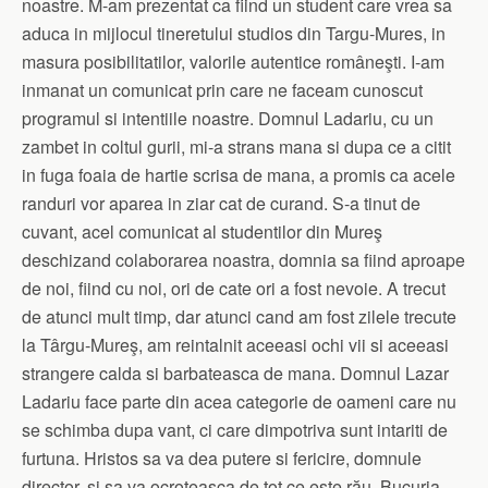
noastre. M-am prezentat ca fiind un student care vrea sa
aduca in mijlocul tineretului studios din Targu-Mures, in
masura posibilitatilor, valorile autentice româneşti. I-am
inmanat un comunicat prin care ne faceam cunoscut
programul si intentiile noastre. Domnul Ladariu, cu un
zambet in coltul gurii, mi-a strans mana si dupa ce a citit
in fuga foaia de hartie scrisa de mana, a promis ca acele
randuri vor aparea in ziar cat de curand. S-a tinut de
cuvant, acel comunicat al studentilor din Mureş
deschizand colaborarea noastra, domnia sa fiind aproape
de noi, fiind cu noi, ori de cate ori a fost nevoie. A trecut
de atunci mult timp, dar atunci cand am fost zilele trecute
la Târgu-Mureş, am reintalnit aceeasi ochi vii si aceeasi
strangere calda si barbateasca de mana. Domnul Lazar
Ladariu face parte din acea categorie de oameni care nu
se schimba dupa vant, ci care dimpotriva sunt intariti de
furtuna. Hristos sa va dea putere si fericire, domnule
director, si sa va ocroteasca de tot ce este rău. Bucuria