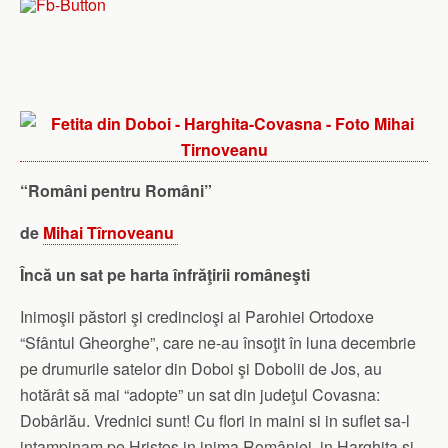
“Români pentru Români”
de
Mihai Tîrnoveanu
Încă un sat pe harta înfrăţirii româneşti
Inimoşii păstori şi credincioşi ai Parohiei Ortodoxe
“Sfântul Gheorghe”, care ne-au însoţit în luna decembrie
pe drumurile satelor din Doboi şi Dobolii de Jos, au
hotărât să mai “adopte” un sat din judeţul Covasna:
Dobârlău. Vrednici sunt! Cu flori in maini si in suflet sa-l
intampinam pe Hristos in inima României, in Harghita si