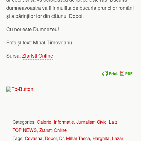
dumneavoastra va fi inmultita de bucuria pruncilor români
şi a părinţilor lor din cătunul Doboi.
Cu noi este Dumnezeu!
Foto şi text: Mihai Tîrnoveanu
Sursa:
Ziaristi Online
Categories:
Galerie
,
Informatie
,
Jurnalism Civic
,
La zi
,
TOP NEWS
,
Ziaristi Online
Tags:
Covasna
,
Doboi
,
Dr. Mihai Tasca
,
Harghita
,
Lazar