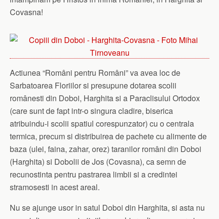
Covasna!
Actiunea “Români pentru Români” va avea loc de
Sarbatoarea Flo
riilor si presupune dotarea scolii
românesti din Doboi, Harghita si a Paraclisului Ortodox
(care sunt de fapt intr-o singura cladire, biserica
atribuindu-i scolii spatiul corespunzator) cu o centrala
termica, precum si distribuirea de pachete cu alimente de
baza (ulei, faina, zahar, orez) taranilor români din Doboi
(Harghita) si Dobolii de Jos (Covasna), ca semn de
recunostinta pentru pastrarea limbii si a credintei
stramosesti in acest areal.
Nu se ajunge usor in satul Doboi din Harghita, si asta nu