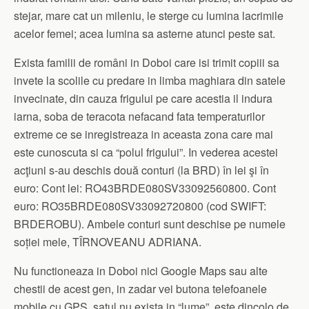
stejar, mare cat un mileniu, le sterge cu lumina lacrimile
acelor femei; acea lumina sa asterne atunci peste sat.
Exista familii de români in Doboi care isi trimit copiii sa
invete la scolile cu predare in limba maghiara din satele
invecinate, din cauza frigului pe care acestia il indura
iarna, soba de teracota nefacand fata temperaturilor
extreme ce se inregistreaza in aceasta zona care mai
este cunoscuta si ca “polul frigului”. In vederea acestei
acţiuni s-au deschis două conturi (la BRD) în lei şi în
euro: Cont lei: RO43BRDE080SV33092560800. Cont
euro: RO35BRDE080SV33092720800 (cod SWIFT:
BRDEROBU). Ambele conturi sunt deschise pe numele
soției mele, TÎRNOVEANU ADRIANA.
Nu functioneaza in Doboi nici Google Maps sau alte
chestii de acest gen, in zadar vei butona telefoanele
mobile cu GPS, satul nu exista in “lume”, este dincolo de