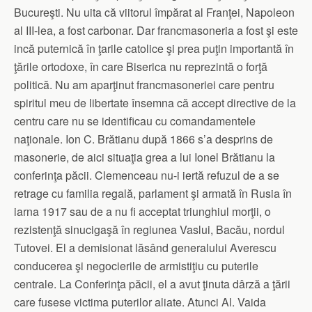
Bucureşti. Nu uita că viitorul împărat al Franţei, Napoleon
al III-lea, a fost carbonar. Dar francmasoneria a fost şi este
incă puternică în ţarile catolice şi prea puţin importantă în
ţările ortodoxe, în care Biserica nu reprezintă o forţă
politică. Nu am aparţinut francmasoneriei care pentru
spiritul meu de libertate însemna că accept directive de la
centru care nu se identificau cu comandamentele
naţionale. Ion C. Brătianu după 1866 s’a desprins de
masonerie, de aici situaţia grea a lui Ionel Brătianu la
conferinţa păcii. Clemenceau nu-i iertă refuzul de a se
retrage cu familia regală, parlament şi armată în Rusia în
iarna 1917 sau de a nu fi acceptat triunghiul morţii, o
rezistenţă sinucigaşă în regiunea Vaslui, Bacău, nordul
Tutovei. El a demisionat lăsând generalului Averescu
conducerea şi negocierile de armistiţiu cu puterile
centrale. La Conferinţa păcii, el a avut ţinuta dârză a ţării
care fusese victima puterilor aliate. Atunci Al. Vaida