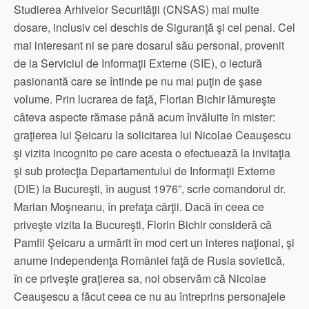
Studierea Arhivelor Securităţii (CNSAS) mai multe
dosare, inclusiv cel deschis de Siguranţă şi cel penal. Cel
mai interesant ni se pare dosarul său personal, provenit
de la Serviciul de Informaţii Externe (SIE), o lectură
pasionantă care se întinde pe nu mai puţin de şase
volume. Prin lucrarea de faţă, Florian Bichir lămureşte
câteva aspecte rămase până acum învăluite în mister:
graţierea lui Şeicaru la solicitarea lui Nicolae Ceauşescu
şi vizita incognito pe care acesta o efectuează la invitaţia
şi sub protecţia Departamentului de In­formaţii Externe
(DIE) Ia Bucureşti, în august 1976”, scrie comandorul dr.
Marian Moşneanu, în prefaţa cărţii. Dacă în ceea ce
priveşte vizita la Bucureşti, Florin Bichir consideră că
Pamfil Şeicaru a urmărit în mod cert un interes naţional, şi
anume independenţa României faţă de Rusia sovietică,
în ce priveşte graţierea sa, noi observăm că Nicolae
Ceauşescu a făcut ceea ce nu au întreprins personajele