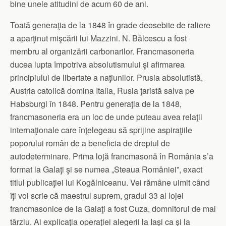
bine unele atitudini de acum 60 de ani.
Toată generaţia de la 1848 în grade deosebite de raliere
a aparţinut mişcării lui Mazzini. N. Bălcescu a fost
membru al organizării carbonarilor. Francmasoneria
ducea lupta împotriva absolutismului şi afirmarea
principiului de libertate a naţiunilor. Prusia absolutistă,
Austria catolică domina Italia, Rusia ţaristă salva pe
Habsburgi în 1848. Pentru generaţia de la 1848,
francmasoneria era un loc de unde puteau avea relaţii
internaţionale care înţelegeau să sprijine aspiraţiile
poporului român de a beneficia de dreptul de
autodeterminare. Prima lojă francmasonă în România s’a
format la Galaţi şi se numea „Steaua României”, exact
titlul publicaţiei lui Kogălniceanu. Vei rămâne uimit când
îţi voi scrie că maestrul suprem, gradul 33 al lojei
francmasonice de la Galaţi a fost Cuza, domnitorul de mai
târziu. Ai explicaţia operaţiei alegerii la Iaşi ca şi la