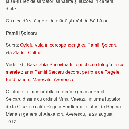
şi să-ţi urez de sărbători sănătate şi succes în cariera
dtale
Cu o caldă strângere de mână şi urări de Sărbători,
Pamfil Şeicaru
Sursa:
Ovidiu Vuia în corespondenţă cu Pamfil Şeicaru
via
Ziaristi Online
Vedeţi şi :
Basarabia-Bucovina.Info publica o fotografie cu
marele ziarist Pamfil Seicaru decorat pe front de Regele
Ferdinand si Maresalul Averescu
O fotografie memorabila cu marele gazetar Pamfil
Seicaru distins cu ordinul Mihai Viteazul in urma luptelor
de la Oituz de catre Regele Ferdinand, alaturi de Regina
Maria si generalul Alexandru Averescu, la 29 august
1917