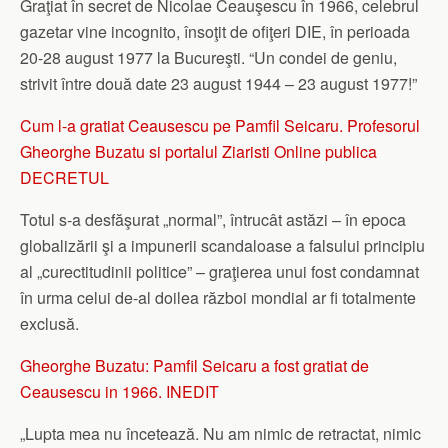
Graţiat în secret de Nicolae Ceauşescu în 1966, celebrul
gazetar vine incognito, însoţit de ofiţeri DIE, în perioada
20-28 august 1977 la Bucureşti. “Un condei de geniu,
strivit între două date 23 august 1944 – 23 august 1977!”
Cum l-a gratiat Ceausescu pe Pamfil Seicaru. Profesorul
Gheorghe Buzatu si portalul Ziaristi Online publica
DECRETUL
Totul s-a desfăşurat „normal”, întrucât astăzi – în epoca
globalizării şi a impunerii scandaloase a falsului principiu
al „curectitudinii politice” – graţierea unui fost condamnat
în urma celui de-al doilea război mondial ar fi totalmente
exclusă.
Gheorghe Buzatu: Pamfil Seicaru a fost gratiat de
Ceausescu in 1966. INEDIT
„Lupta mea nu încetează. Nu am nimic de retractat, nimic