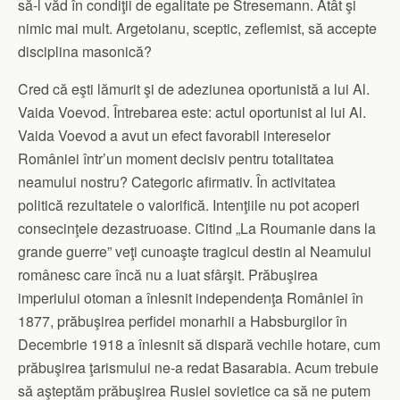
să-l văd în condiţii de egalitate pe Stresemann. Atât şi
nimic mai mult. Argetoianu, sceptic, zeflemist, să accepte
disciplina masonică?
Cred că eşti lămurit şi de adeziunea oportunistă a lui Al.
Vaida Voevod. Întrebarea este: actul oportunist al lui Al.
Vaida Voevod a avut un efect favorabil intereselor
României într’un moment decisiv pentru totalitatea
neamului nostru? Categoric afirmativ. În activitatea
politică rezultatele o valorifică. Intenţiile nu pot acoperi
consecinţele dezastruoase. Citind „La Roumanie dans la
grande guerre” veţi cunoaşte tragicul destin al Neamului
românesc care încă nu a luat sfârşit. Prăbuşirea
imperiului otoman a înlesnit independenţa României în
1877, prăbuşirea perfidei monarhii a Habsburgilor în
Decembrie 1918 a înlesnit să dispară vechile hotare, cum
prăbuşirea ţarismului ne-a redat Basarabia. Acum trebuie
să aşteptăm prăbuşirea Rusiei sovietice ca să ne putem