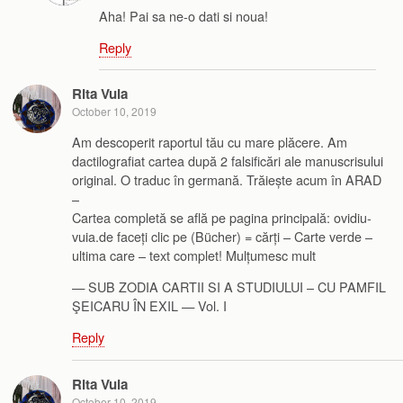
Aha! Pai sa ne-o dati si noua!
Reply
Rita Vuia
October 10, 2019
Am descoperit raportul tău cu mare plăcere. Am
dactilografiat cartea după 2 falsificări ale manuscrisului
original. O traduc în germană. Trăiește acum în ARAD
–
Cartea completă se află pe pagina principală: ovidiu-
vuia.de faceți clic pe (Bücher) = cărți – Carte verde –
ultima care – text complet! Mulțumesc mult
— SUB ZODIA CARTII SI A STUDIULUI – CU PAMFIL
ŞEICARU ÎN EXIL — Vol. I
Reply
Rita Vuia
October 10, 2019