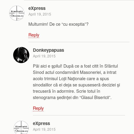
eXpress
April 19, 2015
Multumim! De ce “cu exceptia”?
Reply
Donkeypapuas
April 19, 2015
Păi aici e şpilul! După ce a fost citit în Sfântul
Sinod actul condamnării Masoneriei, a intrat
acolo trimisul Lojii Naţionale care a spus
sinodalilor că ei deja se supuseseră deciziei şi
trecuseră în adormire. Scrie totul în
stenograma şedinţei din “Glasul Bisericii”.
Reply
eXpress
April 19, 2015