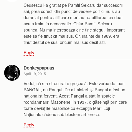
Ceusescu l-a gratiat pe Pamfil Seicaru dar succesorii
sai, prea corecti din punct de vedere politic, nu s-au
deranjat pentru altii care meritau reabilitarea, ca doar
acum traim in democratie. Chiar Pamfil Seicaru
spunea: Nu ma intereseaza cine tine stegul. Important
este sa fie tinut cit mai sus. Or, inainte de 1989, era
tinut destul de sus, oricum mai sus decit azi.
Reply
Donkeypapuas
April 19, 2015
Vedeţi că s-a strecurat o greşeală. Este vorba de Ioan
PANGAL, nu Pangul. De altminteri, şi Pangal a fost un
naţionalist fervent. Acest Pangal a stat în spatele
“condamnării” Masoneriei în 1937, o găselniţă prin care
toate deviaţiile masonice cu excepţia Marii Loji
Naţionale cădeau sub blestem arhieresc.
Reply