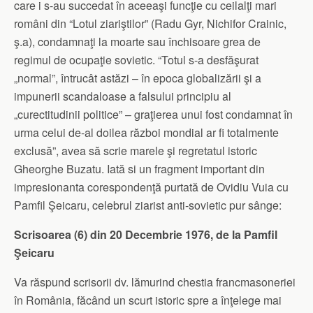
care i s-au succedat în aceeaşi funcţie cu ceilalţi mari
români din “Lotul ziariştilor” (Radu Gyr, Nichifor Crainic,
ş.a), condamnaţi la moarte sau închisoare grea de
regimul de ocupaţie sovietic. “Totul s-a desfăşurat
„normal”, întrucât astăzi – în epoca globalizării şi a
impunerii scandaloase a falsului principiu al
„curectitudinii politice” – graţierea unui fost condamnat în
urma celui de-al doilea război mondial ar fi totalmente
exclusă”, avea să scrie marele şi regretatul istoric
Gheorghe Buzatu. Iată si un fragment important din
impresionanta corespondenţă purtată de Ovidiu Vuia cu
Pamfil Şeicaru, celebrul ziarist anti-sovietic pur sânge:
Scrisoarea (6) din 20 Decembrie 1976, de la Pamfil
Şeicaru
Va răspund scrisorii dv. lămurind chestia francmasoneriei
în România, făcând un scurt istoric spre a înţelege mai