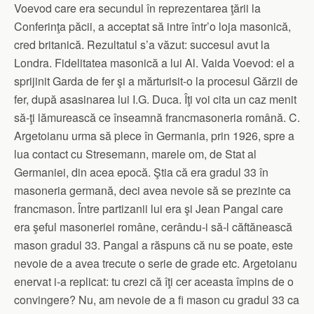
Voevod care era secundul în reprezentarea ţării la
Conferinţa păcii, a acceptat să intre într’o loja masonică,
cred britanică. Rezultatul s’a văzut: succesul avut la
Londra. Fidelitatea masonică a lui Al. Vaida Voevod: el a
sprijinit Garda de fer şi a mărturisit-o la procesul Gărzii de
fer, după asasinarea lui I.G. Duca. Îţi voi cita un caz menit
să-ţi lămurească ce înseamnă francmasoneria română. C.
Argetoianu urma să plece în Germania, prin 1926, spre a
lua contact cu Stresemann, marele om, de Stat al
Germaniei, din acea epocă. Ştia că era gradul 33 în
masoneria germană, deci avea nevoie să se prezinte ca
francmason. Între partizanii lui era şi Jean Pangal care
era şeful masoneriei române, cerându-i să-l căftănească
mason gradul 33. Pangal a răspuns că nu se poate, este
nevoie de a avea trecute o serie de grade etc. Argetoianu
enervat i-a replicat: tu crezi că îţi cer aceasta împins de o
convingere? Nu, am nevoie de a fi mason cu gradul 33 ca