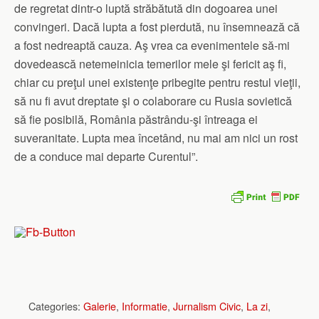
de regretat dintr-o luptă străbătută din dogoarea unei
convingeri. Dacă lupta a fost pierdută, nu însemnează că
a fost nedreaptă cauza. Aş vrea ca evenimentele să-mi
dovedească netemeinicia temerilor mele şi fericit aş fi,
chiar cu preţul unei existenţe pribegite pentru restul vieţii,
să nu fi avut dreptate şi o colaborare cu Rusia sovietică
să fie posibilă, România păstrându-şi întreaga ei
suveranitate. Lupta mea încetând, nu mai am nici un rost
de a conduce mai departe Curentul”.
Categories:
Galerie
,
Informatie
,
Jurnalism Civic
,
La zi
,