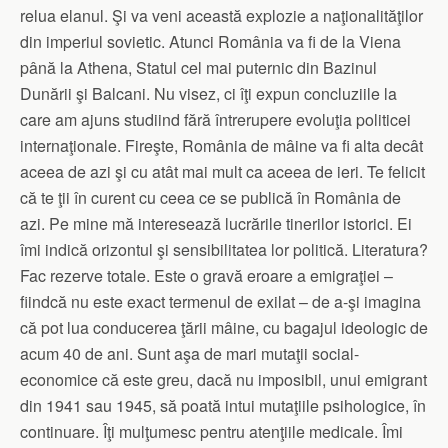
relua elanul. Şi va veni această explozie a naţionalităţilor
din imperiul sovietic. Atunci România va fi de la Viena
până la Athena, Statul cel mai puternic din Bazinul
Dunării şi Balcani. Nu visez, ci îţi expun concluziile la
care am ajuns studiind fără întrerupere evoluţia politicei
internaţionale. Fireşte, România de mâine va fi alta decât
aceea de azi şi cu atât mai mult ca aceea de ieri. Te felicit
că te ţii în curent cu ceea ce se publică în România de
azi. Pe mine mă interesează lucrările tinerilor istorici. Ei
îmi indică orizontul şi sensibilitatea lor politică. Literatura?
Fac rezerve totale. Este o gravă eroare a emigraţiei –
fiindcă nu este exact termenul de exilat – de a-şi imagina
că pot lua conducerea ţării mâine, cu bagajul ideologic de
acum 40 de ani. Sunt aşa de mari mutaţii social-
economice că este greu, dacă nu imposibil, unui emigrant
din 1941 sau 1945, să poată intui mutaţiile psihologice, în
continuare. Îţi mulţumesc pentru atenţiile medicale. Îmi