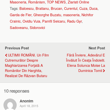
Masoneria
,
Românism
,
TOP NEWS
,
Ziaristi Online
Tags:
Balcescu
,
Bratianu
,
Brucan
,
Curentul
,
Cuza
,
Duca
,
Garda de Fier
,
Gheorghe Buzatu
,
masoneria
,
Nichifor
Crainic
,
Ovidiu Vuia
,
Pamfil Seicaru
,
Radu Gyr
,
Sadoveanu
,
Sidorovici
Previous Post
Next Post
ULTIMII ROMÂNI. Un Film
Fără Înviere, Adevărul E
Cutremurător Despre
Învăluit În Ceaţa Îndoielii.
Maghiarizarea Forţată A
Elena Solunca Moise La
Românilor Din Harghita,
Duminica Tomii
Realizat De Răzvan Butaru
10 responses
Anonim
April 18, 2015