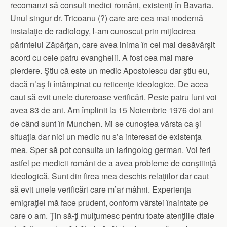
recomanzi să consult medici români, existenţi în Bavaria.
Unul singur dr. Tricoanu (?) care are cea mai modernă
instalaţie de radiology, l-am cunoscut prin mijlocirea
părintelui Zăpârţan, care avea inima în cel mai desăvârşit
acord cu cele patru evanghelii. A fost cea mai mare
pierdere. Ştiu că este un medic Apostolescu dar ştiu eu,
dacă n’aş fi întâmpinat cu reticenţe ideologice. De acea
caut să evit unele dureroase verificări. Peste patru luni voi
avea 83 de ani. Am împlinit la 15 Noiembrie 1976 doi ani
de când sunt în Munchen. Mi se cunoştea vârsta ca şi
situaţia dar nici un medic nu s’a interesat de existenţa
mea. Sper să pot consulta un laringolog german. Voi feri
astfel pe medicii români de a avea probleme de conştiinţă
ideologică. Sunt din firea mea deschis relaţiilor dar caut
să evit unele verificări care m’ar mâhni. Experienţa
emigraţiei mă face prudent, conform vârstei înaintate pe
care o am. Ţin să-ţi mulţumesc pentru toate atenţiile dtale