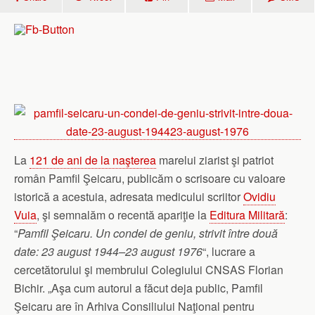
La
121 de ani de la naşterea
marelui ziarist şi patriot
român Pamfil Şeicaru, publicăm o scrisoare cu valoare
istorică a acestuia, adresata medicului scriitor
Ovidiu
Vuia
, şi semnalăm o recentă apariţie la
Editura Militară
:
“
Pamfil Şeicaru. Un condei de geniu, strivit între două
date: 23 august 1944–23 august 1976
“, lucrare a
cercetătorului şi membrului Colegiului CNSAS Florian
Bichir. „Aşa cum autorul a făcut deja public, Pamfil
Şeicaru are în Arhiva Consi­liului Naţional pentru