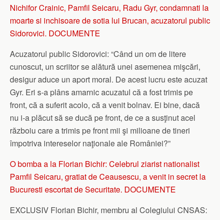
Nichifor Crainic, Pamfil Seicaru, Radu Gyr, condamnati la
moarte si inchisoare de sotia lui Brucan, acuzatorul public
Sidorovici. DOCUMENTE
Acuzatorul public Sidorovici: “Când un om de litere
cunoscut, un scriitor se alătură unei asemenea mişcări,
desigur aduce un aport moral. De acest lucru este acuzat
Gyr. Eri s-a plâns amarnic acuzatul că a fost trimis pe
front, că a suferit acolo, că a venit bolnav. Ei bine, dacă
nu i-a plăcut să se ducă pe front, de ce a susţinut acel
războiu care a trimis pe front mii şi milioane de tineri
împotriva intereselor naţionale ale României?”
O bomba a la Florian Bichir: Celebrul ziarist nationalist
Pamfil Seicaru, gratiat de Ceausescu, a venit in secret la
Bucuresti escortat de Securitate. DOCUMENTE
EXCLUSIV Florian Bichir, membru al Colegiului CNSAS: