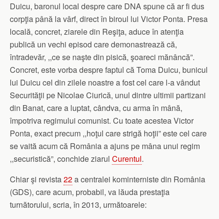
Duicu, baronul local despre care DNA spune că ar fi dus
corpţia până la vârf, direct în biroul lui Victor Ponta. Presa
locală, concret, ziarele din Reşiţa, aduce în atenţia
publică un vechi episod care demonastrează că,
întradevăr, ,,ce se naşte din pisică, şoareci mănâncă”.
Concret, este vorba despre faptul că Toma Duicu, bunicul
lui Duicu cel din zilele noastre a fost cel care l-a vândut
Securităţii pe Nicolae Ciurică, unul dintre ultimii partizani
din Banat, care a luptat, cândva, cu arma în mână,
împotriva regimului comunist. Cu toate acestea Victor
Ponta, exact precum ,,hoţul care strigă hoţii” este cel care
se vaită acum că România a ajuns pe mâna unui regim
,,securistică”, conchide ziarul
Curentul
.
Chiar şi revista
22
a centralei kominterniste din România
(GDS), care acum, probabil, va lăuda prestaţia
turnătorului, scria, în 2013, următoarele: