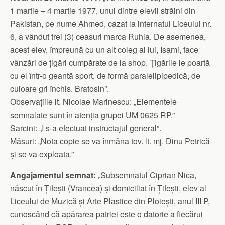
1 martie – 4 martie 1977, unul dintre elevii străini din
Pakistan, pe nume Ahmed, cazat la internatul Liceului nr.
6, a vândut trei (3) ceasuri marca Ruhla. De asemenea,
acest elev, împreună cu un alt coleg al lui, Isami, face
vânzări de țigări cumpărate de la shop. Țigările le poartă
cu el într-o geantă sport, de formă paralelipipedică, de
culoare gri închis. Bratosin”.
Observațiile lt. Nicolae Marinescu: „Elementele
semnalate sunt în atenția grupei UM 0625 RP.”
Sarcini: „I s-a efectuat instructajul general”.
Măsuri: „Nota copie se va înmâna tov. lt. mj. Dinu Petrică
și se va exploata.”
Angajamentul semnat:
„Subsemnatul Ciprian Nica,
născut în Țifești (Vrancea) și domiciliat în Țifești, elev al
Liceului de Muzică și Arte Plastice din Ploiești, anul III P,
cunoscând că apărarea patriei este o datorie a fiecărui