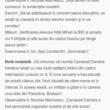
Observațiile lt. Nicolae Marinescu: „Niță Mihail nu este
cunoscut în evidențele noastre”.
Sarcini: „Să se stabilească în concret natura discuțiilor, ce
relații își creează în rândul elevilor români și în ce
constau”.
Măsuri: „Verificarea elevului Niță Mihail la BID și școală,
vor fi dirijate și alte surse din cadrul liceului pe lângă
elevul străin”.
Însemnarea lt. col. Jipa Constantin: „Semnalați-l.”
Notă nedatată
: „Vă informez că numita Camarad Daniela
întreține relații cu mai mulți cetățeni străini din cadrul
internatului Liceului nr. 6. În luna ianuarie a fost plecată
de acasă câteva zile, fiind căutată de către mama ei în
internat. În aceeși seară, un milițian a găsit-o în camera
unui elev din Palestina. Bratosin”.
Observațiile lt. Nicolae Marinescu: „Camarad Daniela a
fost semnalată organelor noastre și de alte surse”.