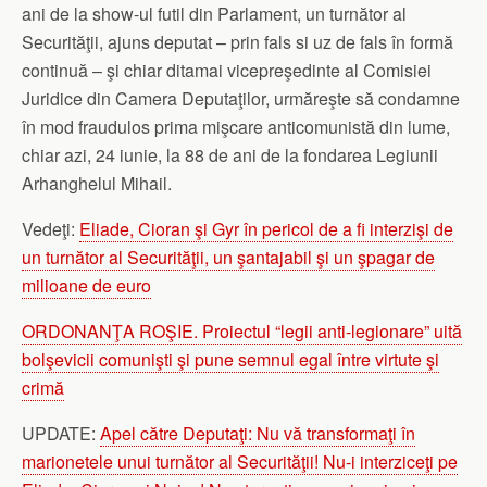
ani de la show-ul futil din Parlament, un turnător al
Securităţii, ajuns deputat – prin fals si uz de fals în formă
continuă – şi chiar ditamai vicepreşedinte al Comisiei
Juridice din Camera Deputaţilor, urmăreşte să condamne
în mod fraudulos prima mişcare anticomunistă din lume,
chiar azi, 24 iunie, la 88 de ani de la fondarea Legiunii
Arhanghelul Mihail.
Vedeţi:
Eliade, Cioran şi Gyr în pericol de a fi interzişi de
un turnător al Securităţii, un şantajabil şi un şpagar de
milioane de euro
ORDONANŢA ROŞIE. Proiectul “legii anti-legionare” uită
bolşevicii comunişti şi pune semnul egal între virtute şi
crimă
UPDATE:
Apel către Deputaţi: Nu vă transformaţi în
marionetele unui turnător al Securităţii! Nu-i interziceţi pe