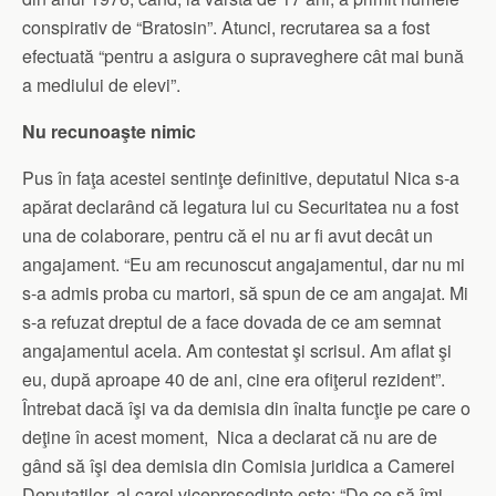
conspirativ de “Bratosin”. Atunci, recrutarea sa a fost
efectuată “pentru a asigura o supraveghere cât mai bună
a mediului de elevi”.
Nu recunoaşte nimic
Pus în faţa acestei sentinţe definitive, deputatul Nica s-a
apărat declarând că legatura lui cu Securitatea nu a fost
una de colaborare, pentru că el nu ar fi avut decât un
angajament. “Eu am recunoscut angajamentul, dar nu mi
s-a admis proba cu martori, să spun de ce am angajat. Mi
s-a refuzat dreptul de a face dovada de ce am semnat
angajamentul acela. Am contestat şi scrisul. Am aflat şi
eu, după aproape 40 de ani, cine era ofiţerul rezident”.
Întrebat dacă îşi va da demisia din înalta funcţie pe care o
deţine în acest moment, Nica a declarat că nu are de
gând să îşi dea demisia din Comisia juridica a Camerei
Deputatilor, al carei vicepresedinte este: “De ce să îmi