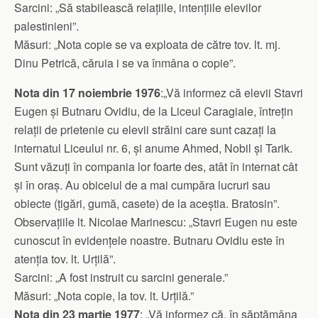
Sarcini: „Să stabilească relațiile, intențiile elevilor
palestinieni”.
Măsuri: „Nota copie se va exploata de către tov. lt. mj.
Dinu Petrică, căruia i se va înmâna o copie”.
Nota din 17 noiembrie 1976
:„Vă informez că elevii Stavri
Eugen și Butnaru Ovidiu, de la Liceul Caragiale, întrețin
relații de prietenie cu elevii străini care sunt cazați la
internatul Liceului nr. 6, și anume Ahmed, Nobil și Tarik.
Sunt văzuți în compania lor foarte des, atât în internat cât
și în oraș. Au obiceiul de a mai cumpăra lucruri sau
obiecte (țigări, gumă, casete) de la aceștia. Bratosin”.
Observațiile lt. Nicolae Marinescu: „Stavri Eugen nu este
cunoscut în evidențele noastre. Butnaru Ovidiu este în
atenția tov. lt. Urțilă”.
Sarcini: „A fost instruit cu sarcini generale.”
Măsuri: „Nota copie, la tov. lt. Urțilă.”
Nota din 23 martie 1977
: „Vă informez că, în săptămâna