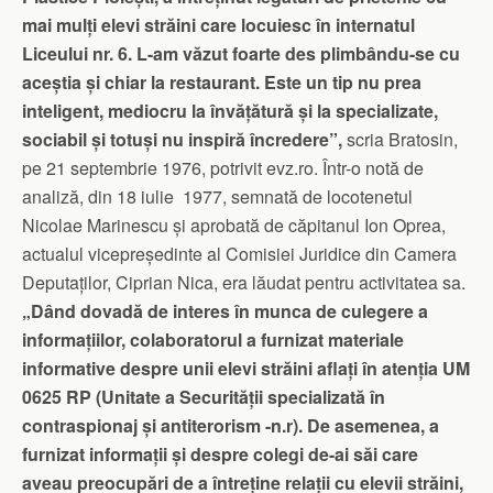
mai mulți elevi străini care locuiesc în internatul
Liceului nr. 6. L-am văzut foarte des plimbându-se cu
aceștia și chiar la restaurant. Este un tip nu prea
inteligent, mediocru la învățătură și la specializate,
sociabil și totuși nu inspiră încredere”,
scria Bratosin,
pe 21 septembrie 1976, potrivit evz.ro. Într-o notă de
analiză, din 18 iulie 1977, semnată de locotenetul
Nicolae Marinescu și aprobată de căpitanul Ion Oprea,
actualul vicepreședinte al Comisiei Juridice din Camera
Deputaților, Ciprian Nica, era lăudat pentru activitatea sa.
„Dând dovadă de interes în munca de culegere a
informațiilor, colaboratorul a furnizat materiale
informative despre unii elevi străini aflați în atenția UM
0625 RP (Unitate a Securității specializată în
contraspionaj și antiterorism -n.r). De asemenea, a
furnizat informații și despre colegi de-ai săi care
aveau preocupări de a întreține relații cu elevii străini,