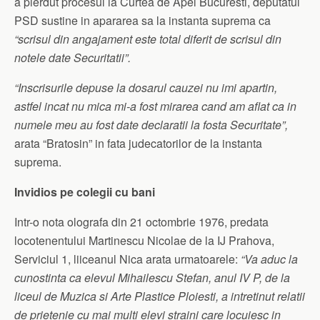
a pierdut procesul la Curtea de Apel Bucuresti, deputatul
PSD sustine in apararea sa la instanta suprema ca
“scrisul din angajament este total diferit de scrisul din
notele date Securitatii”.
“Inscrisurile depuse la dosarul cauzei nu imi apartin,
astfel incat nu mica mi-a fost mirarea cand am aflat ca in
numele meu au fost date declaratii la fosta Securitate”,
arata “Bratosin” in fata judecatorilor de la instanta
suprema.
Invidios pe colegii cu bani
Intr-o nota olografa din 21 octombrie 1976, predata
locotenentului Martinescu Nicolae de la IJ Prahova,
Serviciul 1, liiceanul Nica arata urmatoarele:
“Va aduc la
cunostinta ca elevul Mihailescu Stefan, anul IV P, de la
liceul de Muzica si Arte Plastice Ploiesti, a intretinut relatii
de prietenie cu mai multi elevi straini care locuiesc in