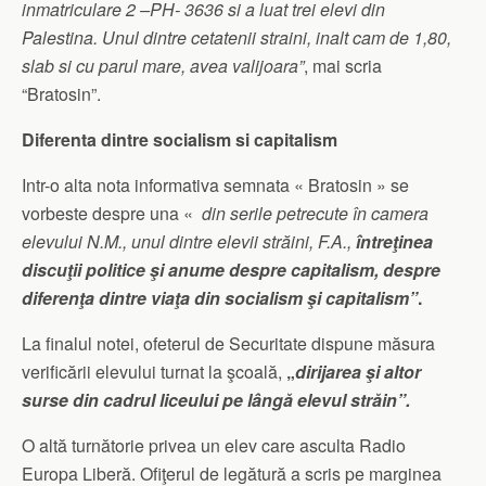
inmatriculare 2 –PH- 3636 si a luat trei elevi din
Palestina. Unul dintre cetatenii straini, inalt cam de 1,80,
slab si cu parul mare, avea valijoara”
, mai scria
“Bratosin”.
Diferenta dintre socialism si capitalism
Intr-o alta nota informativa semnata « Bratosin » se
vorbeste despre una «
din serile petrecute în camera
elevului N.M., unul dintre elevii străini, F.A.,
întreţinea
discuţii politice şi anume despre capitalism, despre
diferenţa dintre viaţa din socialism şi capitalism”
.
La finalul notei, ofeterul de Securitate dispune măsura
verificării elevului turnat la şcoală,
„
dirijarea şi altor
surse din cadrul liceului pe lângă elevul străin”.
O altă turnătorie privea un elev care asculta Radio
Europa Liberă. Ofiţerul de legătură a scris pe marginea