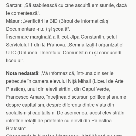
Sarcini: „Să stabilească cu cine ascultă emisiunile, dacă
le comentează”.
Măsuri: „Verificări la BID (Biroul de Informatică și
Documentare -n.r. ) și școală”.
Însemnare marginală a lt. col. Jipa Constantin, șeful
Serviciului 1 din IJ Prahova: „Semnalizați-l organizației
UTC (Uniunea Tineretului Comunist-n.r.) și conducerii
liceului”.
Nota nedatată
: „Vă informez că, într-una din serile
petrecute în camera elevului Niță Mihail (Liceul de Arte
Plastice), unul din elevii străini, din Capul Verde,
Francesco Amaro, întreținea discursuri politice și anume
despre capitalism, despre diferența dintre viața din
socialism și capitalism. De asemenea, acest elev străin
întreține relații de prietenie cu elevii din Palestina.
Bratosin”.