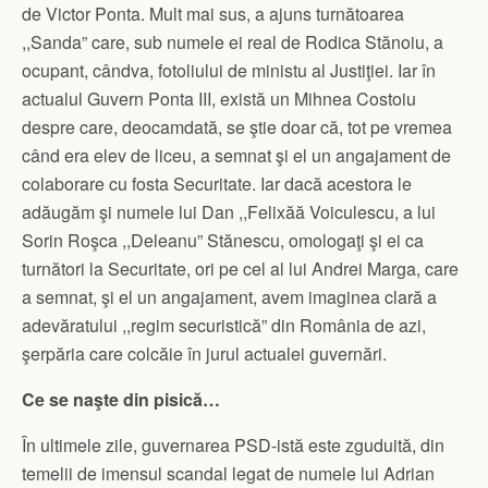
de Victor Ponta. Mult mai sus, a ajuns turnătoarea
,,Sanda” care, sub numele ei real de Rodica Stănoiu, a
ocupant, cândva, fotoliului de ministu al Justiţiei. Iar în
actualul Guvern Ponta III, există un Mihnea Costoiu
despre care, deocamdată, se ştie doar că, tot pe vremea
când era elev de liceu, a semnat şi el un angajament de
colaborare cu fosta Securitate. Iar dacă acestora le
adăugăm şi numele lui Dan ,,Felixăă Voiculescu, a lui
Sorin Roşca ,,Deleanu” Stănescu, omologaţi şi ei ca
turnători la Securitate, ori pe cel al lui Andrei Marga, care
a semnat, şi el un angajament, avem imaginea clară a
adevăratului ,,regim securistică” din România de azi,
şerpăria care colcăie în jurul actualei guvernări.
Ce se naşte din pisică…
În ultimele zile, guvernarea PSD-istă este zguduită, din
temelii de imensul scandal legat de numele lui Adrian