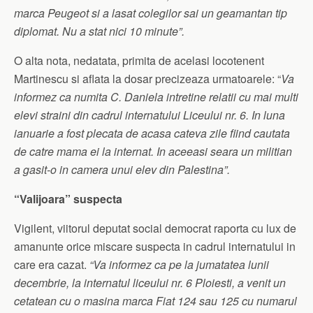
marca Peugeot si a lasat colegilor sai un geamantan tip
diplomat. Nu a stat nici 10 minute”.
O alta nota, nedatata, primita de acelasi locotenent
Martinescu si aflata la dosar precizeaza urmatoarele: “
Va
informez ca numita C. Daniela intretine relatii cu mai multi
elevi straini din cadrul internatului Liceului nr. 6. In luna
ianuarie a fost plecata de acasa cateva zile fiind cautata
de catre mama ei la internat. In aceeasi seara un militian
a gasit-o in camera unui elev din Palestina”.
“Valijoara” suspecta
Vigilent, viitorul deputat social democrat raporta cu lux de
amanunte orice miscare suspecta in cadrul internatului in
care era cazat.
“Va informez ca pe la jumatatea lunii
decembrie, la internatul liceului nr. 6 Ploiesti, a venit un
cetatean cu o masina marca Fiat 124 sau 125 cu numarul