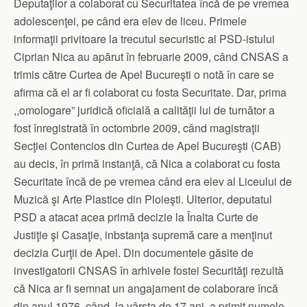
Deputaţilor a colaborat cu Securitatea încă de pe vremea
adolescenţei, pe când era elev de liceu. Primele
informaţii privitoare la trecutul securistic al PSD-istului
Ciprian Nica au apărut în februarie 2009, când CNSAS a
trimis către Curtea de Apel Bucureşti o notă în care se
afirma că el ar fi colaborat cu fosta Securitate. Dar, prima
,,omologare” juridică oficială a calităţii lui de turnător a
fost înregistrată în octombrie 2009, când magistraţii
Secţiei Contencios din Curtea de Apel Bucureşti (CAB)
au decis, în primă instanţă, că Nica a colaborat cu fosta
Securitate încă de pe vremea când era elev al Liceului de
Muzică şi Arte Plastice din Ploieşti. Ulterior, deputatul
PSD a atacat acea primă decizie la Înalta Curte de
Justiţie şi Casaţie, inbstanţa supremă care a menţinut
decizia Curţii de Apel. Din documentele găsite de
investigatorii CNSAS în arhivele fostei Securităţi rezultă
că Nica ar fi semnat un angajament de colaborare încă
din anul 1976, când, la vârsta de 17 ani, a primit numele