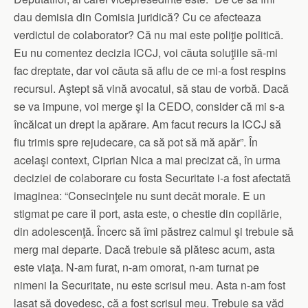
dau demisia din Comisia juridică? Cu ce afecteaza
verdictul de colaborator? Că nu mai este poliţie politică.
Eu nu comentez decizia ICCJ, voi căuta soluţiile să-mi
fac dreptate, dar voi căuta să aflu de ce mi-a fost respins
recursul. Aştept să vină avocatul, să stau de vorbă. Dacă
se va impune, voi merge şi la CEDO, consider că mi s-a
încălcat un drept la apărare. Am facut recurs la ICCJ să
fiu trimis spre rejudecare, ca să pot să mă apăr”. În
acelaşi context, Ciprian Nica a mai precizat că, în urma
deciziei de colaborare cu fosta Securitate i-a fost afectată
imaginea: “Consecinţele nu sunt decât morale. E un
stigmat pe care îl port, asta este, o chestie din copilărie,
din adolescenţă. Încerc să îmi păstrez calmul şi trebuie să
merg mai departe. Dacă trebuie să plătesc acum, asta
este viaţa. N-am furat, n-am omorat, n-am turnat pe
nimeni la Securitate, nu este scrisul meu. Asta n-am fost
lasat să dovedesc, că a fost scrisul meu. Trebuie sa văd