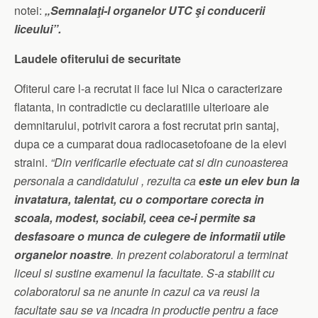
notei:
„Semnalaţi-l organelor UTC şi conducerii
liceului”.
Laudele ofiterului de securitate
Ofiterul care l-a recrutat ii face lui Nica o caracterizare
flatanta, in contradictie cu declaratiile ulterioare ale
demnitarului, potrivit carora a fost recrutat prin santaj,
dupa ce a cumparat doua radiocasetofoane de la elevi
straini.
“Din verificarile efectuate cat si din cunoasterea
personala a candidatului , rezulta ca
este un elev bun la
invatatura, talentat, cu o comportare corecta in
scoala, modest, sociabil, ceea ce-i permite sa
desfasoare o munca de culegere de informatii utile
organelor noastre
. In prezent colaboratorul a terminat
liceul si sustine examenul la facultate. S-a stabilit cu
colaboratorul sa ne anunte in cazul ca va reusi la
facultate sau se va incadra in productie pentru a face