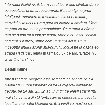
internatul licelui nr. 6. L-am vazut foare des plimbandu-se
cu acestia si chiar la restaurante. Este un tip nu prea
inteligent, mediocru la invatatura si la specialitate,
sociabil si totusi nu prea pare sa inspire incredere. Vrea
sa para ca are multa personalitate. De curand a afirmat
fata de sursa ca a fost pe litoral, unde a cunoscut cativa
cetateni polonezi, dintre care unul era actor. De la
inceputul anului scolar sus-numitul locuieste la gazda ep
strada Petrarca”
, relata in urma cu 37 de ani, “Bratosin”,
alias Ciprian Nica.
Detalii intime
Alta turnatorie olografa este semnata de acesta pe 14
martie 1977.
“Va informez ca pe la mijlocul saptamanii
trecute, pe 24 sau 25.02. ac unul dintre elevii straini (nu
mai stiu ce tara din Orient), care in cursul anului trecut a
locuit la internatul Liceului nr. 6, a venit cu masina sa