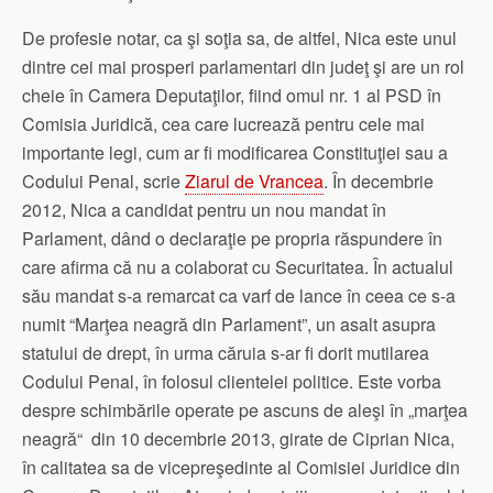
De profesie notar, ca şi soţia sa, de altfel, Nica este unul
dintre cei mai prosperi parlamentari din judeţ şi are un rol
cheie în Camera Deputaţilor, fiind omul nr. 1 al PSD în
Comisia Juridică, cea care lucrează pentru cele mai
importante legi, cum ar fi modificarea Constituţiei sau a
Codului Penal, scrie
Ziarul de Vrancea
. În decembrie
2012, Nica a candidat pentru un nou mandat în
Parlament, dând o declaraţie pe propria răspundere în
care afirma că nu a colaborat cu Securitatea. În actualul
său mandat s-a remarcat ca varf de lance în ceea ce s-a
numit “Marţea neagră din Parlament”, un asalt asupra
statului de drept, în urma căruia s-ar fi dorit mutilarea
Codului Penal, în folosul clientelei politice. Este vorba
despre schimbările operate pe ascuns de aleşi în „marţea
neagră“ din 10 decembrie 2013, girate de Ciprian Nica,
în calitatea sa de vicepreşedinte al Comisiei Juridice din