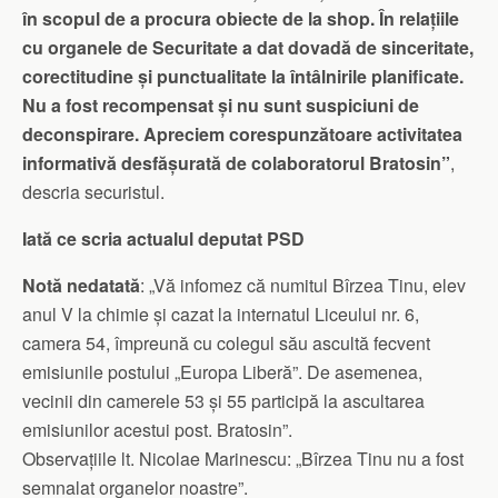
în scopul de a procura obiecte de la shop. În relațiile
cu organele de Securitate a dat dovadă de sinceritate,
corectitudine și punctualitate la întâlnirile planificate.
Nu a fost recompensat și nu sunt suspiciuni de
deconspirare. Apreciem corespunzătoare activitatea
informativă desfășurată de colaboratorul Bratosin”
,
descria securistul.
Iată ce scria actualul deputat PSD
Notă nedatată
: „Vă infomez că numitul Bîrzea Tinu, elev
anul V la chimie și cazat la internatul Liceului nr. 6,
camera 54, împreună cu colegul său ascultă fecvent
emisiunile postului „Europa Liberă”. De asemenea,
vecinii din camerele 53 și 55 participă la ascultarea
emisiunilor acestui post. Bratosin”.
Observațiile lt. Nicolae Marinescu: „Bîrzea Tinu nu a fost
semnalat organelor noastre”.