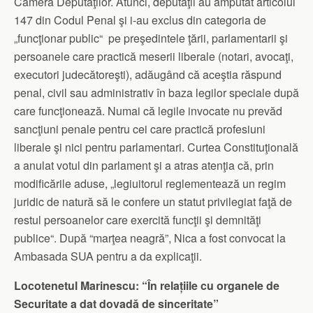
Camera Deputaţilor. Atunci, deputaţii au amputat articolul
147 din Codul Penal şi i-au exclus din categoria de
„funcţionar public“ pe preşedintele ţării, parlamentarii şi
persoanele care practică meserii liberale (notari, avocaţi,
executori judecătoreşti), adăugând că aceştia răspund
penal, civil sau administrativ în baza legilor speciale după
care funcţionează. Numai că legile invocate nu prevăd
sancţiuni penale pentru cei care practică profesiuni
liberale şi nici pentru parlamentari. Curtea Constituţională
a anulat votul din parlament şi a atras atenţia că, prin
modificările aduse, „legiuitorul reglementează un regim
juridic de natură să le confere un statut privilegiat faţă de
restul persoanelor care exercită funcţii şi demnităţi
publice“. După “marţea neagră”, Nica a fost convocat la
Ambasada SUA pentru a da explicaţii.
Locotenetul Marinescu: “În relațiile cu organele de
Securitate a dat dovadă de sinceritate”