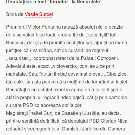
Deputaţilor, a fost “turnător” la Securitate
Scris de
Vasile Surcel
Premierul Victor Ponta nu ratează absolut nici o ocazie
de a se văicări, pe toate drumurile de ,”securiştii” lui
Băsescu, dar şi a le promite acoliţilor săi, ajunşi pe mâna
justiţiei, că-i va scăpa, cât de curând, de regimul
,,securistic,, coordonat direct de la Palatul Cotroceni.
Adevărul este, exact ,,viciovercio,, cum se zice prin
mahalale. Sau, într-un limbaj ceva mai elevat: ,,Cine zice,
ăla este. Iar asta pentru că o mulţime de turnători ai fostei
Securităţi s-au aciuiat exact în apropierea lui şi foşgăie
atât în propria lui “ogradă” ideologică, cât şi prin partidele
cu care PSD colaborează cot la cot.
Magistraţii Înaltei Curţi de Casaţie şi Justiţie, au decis,
printr-o sentinţă definitivă, că deputatul PSD Ciprian Nica,
actualul vicepreşedinte al Comisiei Juridice din Camera