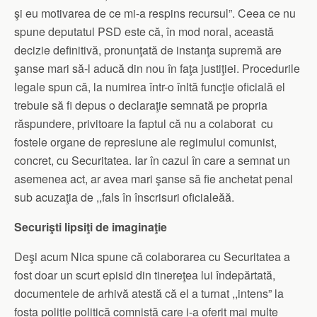
şi eu motivarea de ce mi-a respins recursul”. Ceea ce nu
spune deputatul PSD este că, în mod noral, această
decizie definitivă, pronunţată de instanţa supremă are
şanse mari să-l aducă din nou în faţa justiţiei. Procedurile
legale spun că, la numirea într-o înltă funcţie oficială el
trebuie să fi depus o declaraţie semnată pe propria
răspundere, privitoare la faptul că nu a colaborat cu
fostele organe de represiune ale regimului comunist,
concret, cu Securitatea. Iar în cazul în care a semnat un
asemenea act, ar avea mari şanse să fie anchetat penal
sub acuzaţia de ,,fals în înscrisuri oficialeăă.
Securişti lipsiţi de imaginaţie
Deşi acum Nica spune că colaborarea cu Securitatea a
fost doar un scurt episid din tinereţea lui îndepărtată,
documentele de arhivă atestă că el a turnat ,,intens” la
fosta poliţie politică comnistă care i-a oferit mai multe