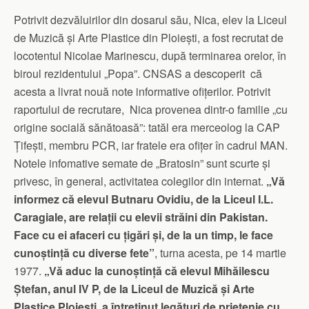
Potrivit dezvăluirilor din dosarul său, Nica, elev la Liceul
de Muzică și Arte Plastice din Ploiești, a fost recrutat de
locotentul Nicolae Marinescu, după terminarea orelor, în
biroul rezidentului „Popa”. CNSAS a descoperit că
acesta a livrat nouă note informative ofițerilor. Potrivit
raportului de recrutare, Nica provenea dintr-o familie „cu
origine socială sănătoasă”: tatăl era merceolog la CAP
Țifești, membru PCR, iar fratele era ofițer în cadrul MAN.
Notele infomative semate de „Bratosin” sunt scurte și
privesc, în general, activitatea colegilor din internat.
„Vă
informez că elevul Butnaru Ovidiu, de la Liceul I.L.
Caragiale, are relații cu elevii străini din Pakistan.
Face cu ei afaceri cu țigări și, de la un timp, le face
cunoștință cu diverse fete”
, turna acesta, pe 14 martie
1977.
„Vă aduc la cunoștință că elevul Mihăilescu
Ștefan, anul IV P, de la Liceul de Muzică și Arte
Plastice Ploiești, a întreținut legături de prietenie cu