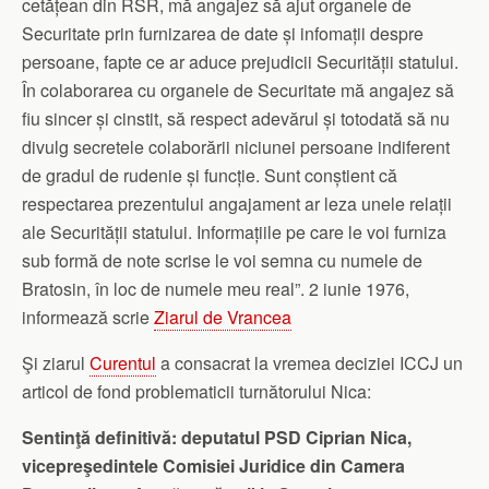
cetățean din RSR, mă angajez să ajut organele de
Securitate prin furnizarea de date și infomații despre
persoane, fapte ce ar aduce prejudicii Securității statului.
În colaborarea cu organele de Securitate mă angajez să
fiu sincer și cinstit, să respect adevărul și totodată să nu
divulg secretele colaborării niciunei persoane indiferent
de gradul de rudenie și funcție. Sunt conștient că
respectarea prezentului angajament ar leza unele relații
ale Securității statului. Informațiile pe care le voi furniza
sub formă de note scrise le voi semna cu numele de
Bratosin, în loc de numele meu real”. 2 iunie 1976,
informează scrie
Ziarul de Vrancea
Şi ziarul
Curentul
a consacrat la vremea deciziei ICCJ un
articol de fond problematicii turnătorului Nica:
Sentinţă definitivă: deputatul PSD Ciprian Nica,
vicepreşedintele Comisiei Juridice din Camera