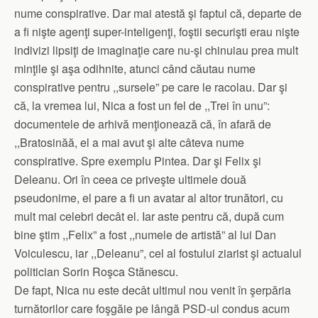
nume conspirative. Dar mai atestă şi faptul că, departe de
a fi nişte agenţi super-inteligenţi, foştii securişti erau nişte
indivizi lipsiţi de imaginaţie care nu-şi chinuiau prea mult
minţile şi aşa odihnite, atunci când căutau nume
conspirative pentru ,,sursele” pe care le racolau. Dar şi
că, la vremea lui, Nica a fost un fel de ,,Trei în unu”:
documentele de arhivă menţionează că, în afară de
,,Bratosinăă, el a mai avut şi alte câteva nume
conspirative. Spre exemplu Pintea. Dar şi Felix şi
Deleanu. Ori în ceea ce priveşte ultimele două
pseudonime, el pare a fi un avatar al altor trunători, cu
mult mai celebri decât el. Iar aste pentru că, după cum
bine ştim ,,Felix” a fost ,,numele de artistă” al lui Dan
Voiculescu, iar ,,Deleanu”, cel al fostului ziarist şi actualul
politician Sorin Roşca Stănescu.
De fapt, Nica nu este decât ultimul nou venit în şerpăria
turnătorilor care foşgăie pe lângă PSD-ul condus acum