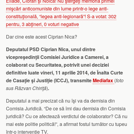
Eliade, Cioran şi Noica! Nu ştergeţi memoria primei
mişcări anticomuniste din lume printr-o lege anti-
constituţională, “legea anti-legionară”! S-a votat: 302
pentru, 3 abţineri, 0 voturi negative
Dar cine este acest Ciprian Nica?
Deputatul PSD Ciprian Nica, unul dintre
vicepreşedinţii Comisiei Juridice a Camerei, a
colaborat cu Securitatea, potrivit unei deciziei
definitive luate vineri, 11 aprilie 2014, de Înalta Curte
de Casaţie şi Justiţie (ICCJ), transmite
Mediafax
(
foto
sus Răzvan Chiriţă
)
.
Deputatul a mai precizat că nu îşi va da demisia din
Comisia Juridică. “De ce să îmi dau demisia din Comisia
juridică? Cu ce afectează verdictul de colaborator? Că nu
mai este politie politică!”, a afirmat fostul turnător cu tupeu
într-o intervenţie TV.