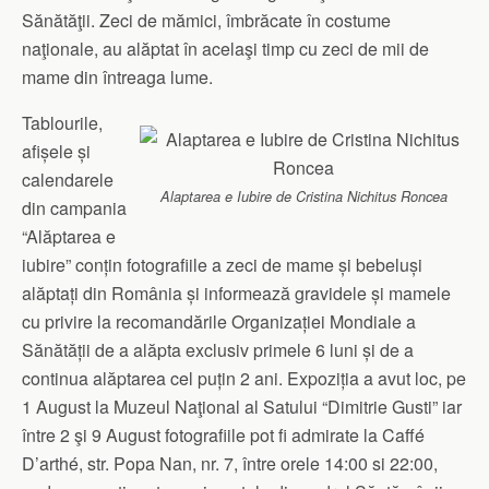
Sănătăţii. Zeci de mămici, îmbrăcate în costume
naţionale, au alăptat în acelaşi timp cu zeci de mii de
mame din întreaga lume.
Tablourile,
afișele și
calendarele
Alaptarea e Iubire de Cristina Nichitus Roncea
din campania
“Alăptarea e
iubire” conțin fotografiile a zeci de mame și bebeluși
alăptați din România și informează gravidele și mamele
cu privire la recomandările Organizației Mondiale a
Sănătății de a alăpta exclusiv primele 6 luni și de a
continua alăptarea cel puțin 2 ani. Expoziția a avut loc, pe
1 August la Muzeul Naţional al Satului “Dimitrie Gusti” iar
între 2 şi 9 August fotografiile pot fi admirate la Caffé
D’arthé, str. Popa Nan, nr. 7, între orele 14:00 si 22:00,