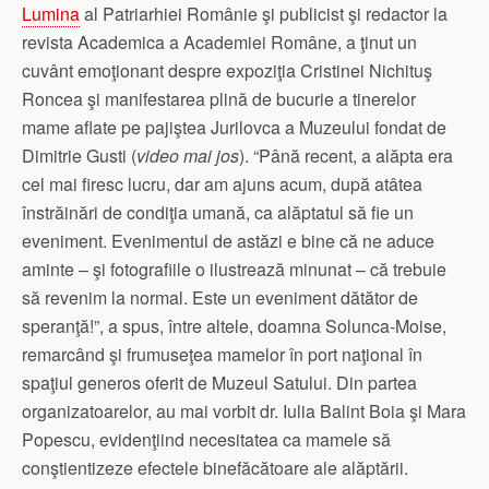
Lumina
al Patriarhiei Românie şi
publicist şi redactor la
revista Academica
a Academiei Române, a ţinut un
cuvânt emoţionant despre expoziţia Cristinei Nichituş
Roncea şi manifestarea plină de bucurie a tinerelor
mame aflate pe pajiştea Jurilovca a Muzeului fondat de
Dimitrie Gusti (
video mai jos
). “Până recent, a alăpta era
cel mai firesc lucru, dar am ajuns acum, după atâtea
înstrăinări de condiţia umană, ca alăptatul să fie un
eveniment. Evenimentul de astăzi e bine că ne aduce
aminte – şi fotografiile o ilustrează minunat – că trebuie
să revenim la normal. Este un eveniment dătător de
speranţă!”, a spus, între altele, doamna Solunca-Moise,
remarcând şi frumuseţea mamelor în port naţional în
spaţiul generos oferit de Muzeul Satului. Din partea
organizatoarelor, au mai vorbit dr.
Iulia Balint Boia şi Mara
Popescu, evidenţiind necesitatea ca mamele să
conştientizeze efectele binefăcătoare ale alăptării.