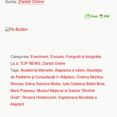
Sursa:
Ziaristi Online
Categories:
Eveniment
,
Exclusiv
,
Fotografi si fotografie
,
La zi
,
TOP NEWS
,
Ziaristi Online
Tags:
Academia Mamelor
,
Alaptarea e Iubire
,
Asociația
de Pediatrie și Consultanță în Alăptare
,
Cristina Nichitus
Roncea
,
Elena Solunca Moise
,
Iulia Cristiana Balint-Boia
,
Mara Popescu
,
Muzeul Naţional al Satului “Dimitrie
Gusti”
,
Roxana Hristianovici
,
Saptamana Mondiala a
Alaptarii