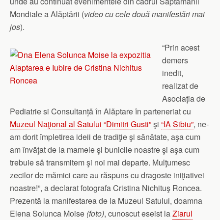
unde au continuat evenimentele din cadrul Săptămânii
Mondiale a Alăptării (
video cu cele două manifestări mai
jos
).
“Prin acest
demers
inedit,
realizat de
Asociația de
Pediatrie si Consultanță în Alăptare în parteneriat cu
Muzeul Naţional al Satului “Dimitri Gusti”
şi
“IA Sibiu”
, ne-
am dorit împletirea ideii de tradiţie şi sănătate, aşa cum
am învăţat de la mamele şi bunicile noastre şi aşa cum
trebuie să transmitem şi noi mai departe. Mulţumesc
zecilor de mămici care au răspuns cu dragoste iniţiativei
noastre!”, a declarat fotografa Cristina Nichituş Roncea.
Prezentă la manifestarea de la Muzeul Satului, doamna
Elena Solunca Moise
(foto)
, cunoscut eseist la
Ziarul