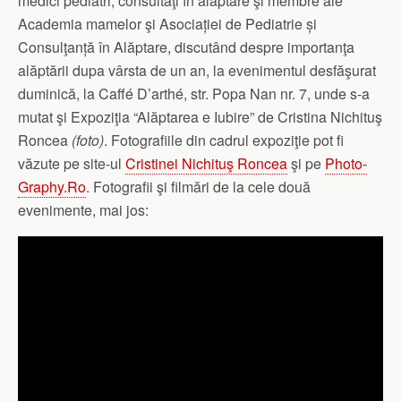
medici pediatri, consultaţi în alăptare şi membre ale
Academia mamelor şi Asociației de Pediatrie și
Consulţanță în Alăptare, discutând
despre importanţa
alăptării dupa vârsta de un an, la evenimentul desfăşurat
duminică, la Caffé D’arthé, str. Popa Nan nr. 7, unde s-a
mutat şi Expoziţia “Alăptarea e Iubire” de Cristina Nichituş
Roncea
(foto)
. Fotografiile din cadrul expoziţie pot fi
văzute pe site-ul
Cristinei Nichituş Roncea
şi pe
Photo-
Graphy.Ro
. Fotografii şi filmări de la cele două
evenimente, mai jos: