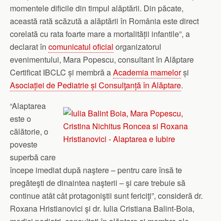
momentele dificile din timpul alăptării. Din păcate,
această rată scăzută a alăptării în România este direct
corelată cu rata foarte mare a mortalității infantile”, a
declarat în
comunicatul oficial
organizatorul
evenimentului, Mara Popescu, consultant în Alăptare
Certificat IBCLC și membră a
Academia mamelor
și
Asociației de Pediatrie și Consulţanță în Alăptare
.
“Alaptarea
este o
călătorie, o
poveste
superbă care
începe imediat după naştere – pentru care însă te
pregăteşti de dinaintea naşterii – şi care trebuie să
continue atât cât protagoniştii sunt fericiţi”, consideră dr.
Roxana Hristianovici şi dr. Iulia Cristiana Balint-Boia,