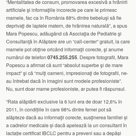
“Mentalitatea de consum, promovarea excesivă a hrănirii
artificiale şi informaţiile incorecte pe care le primesc
mamele, fac ca în România 88% dintre bebeluşi să fie
deprivaţi de laptele matern, de hrănirea naturală”, a spus
Mara Popescu, adăugând că Asociaţia de Pediatrie şi
Consultanţă în Alăptare are un “call-center” gratuit, la care
mamele pot obţine oricând informaţii corecte, şi anume
numărul de telefon
0745.255.255
. Despre fotografii, Mara
Popescu a afirmat că sunt “absolut superbe şi de mare
impact” şi că “mulţi oameni, impresionaţi de fotografii, ne-
au întrebat dacă în imagini sunt modele profesioniste”.
Nu, sunt doar mame profesioniste, ar putea fi răspunsul.
“Rata alăptării exclusive la 6 luni era de doar 12,6% în
2011, în condițiile în care 98% dintre femei pot să
alăpteze dacă au informaţii corecte, susţinerea familiei și
a cadrelor medicale și dacă apelează la un consultant în
lactație certificat IBCLC pentru a preveni sau a depăși