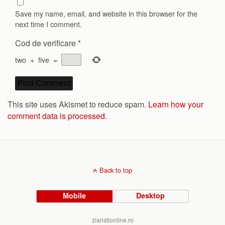
Save my name, email, and website in this browser for the
next time I comment.
Cod de verificare
*
two
+
five
=
This site uses Akismet to reduce spam.
Learn how your
comment data is processed.
Back to top
Mobile
Desktop
ziaristionline.ro