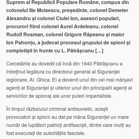
Suprem al Republicii Populare Române, compus din
colonelul Ilie Moisescu, președinte, colonel Demeter
Alexandru și colonel Ciulei Ion, asesori populari,
procurori fiind colonel Aurel Ardeleanu, colonel
Rudolf Rosman, colonel Grigore Râpeanu și maior
Ion Pahonțu, a judecat procesul grupului de spioni și
complotiști în frunte cu L. Pătrășcanu […]
Cercetările au dovedit că încă din 1940 Pătrășcanu a
întreținut legătura cu directorul general al Siguranței
legionare, Al. Ghica. El a devenit unul din cei mai mârșavi
agenți ai Siguranței și ulterior unul din principalii agenți ai
serviciilor de spionaj ale unor puteri imperialiste.
În timpul războiului criminal antisovietic, acești
provocatori și spioni au dat pe mâna Siguranței un mare
număr de luptători patrioți antifasciști, dintre care mulți au
fost executați de autoritățile fasciste.