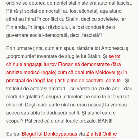
oricine se opunea demenţei staliniste era automat fascist.
Până şi social-democraţii au fost etichetaţi aşa atunci
când au intrat în conflict cu Stalin, deci cu sovietele. Iar
Finlanda, în timpul războiului, a fost condusă de o
guvernare social-democrată, deci „fascistă”!
Prin urmare ţinta, cum am spus, rămâne tot Antonescu şi
„pogromurile” inventate de slugile lui Stalin. Şi
se tot
chinuie angajaţii lui tov Florian să demonstreze (fără
analize medico-legale) cum că dealurile Moldovei (şi în
principal de lângă Iaşi) ar fi pline de cadavre „semite”
. Şi
tot felul de actoraşi amatori – cu vârste de 70 de ani – dau
mărturie (plătită?) asupra „crimelor” pe care le-ar fi văzut
chiar ei. Deşi mare parte nici nu erau născuţi la vremea
aceea sau abia le dăduseră ochii. Şi atunci care e
scopul? Păi cred că e unul foarte prozaic: BANII!
Sursa:
Blogul lui Donkeypapuas
via
Ziaristi Online