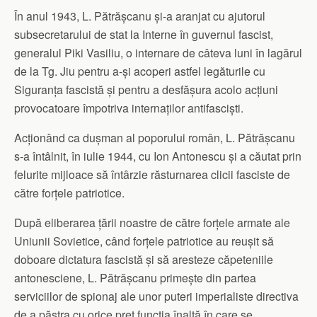
În anul 1943, L. Pătrășcanu și-a aranjat cu ajutorul
subsecretarului de stat la Interne în guvernul fascist,
generalul Piki Vasiliu, o internare de câteva luni în lagărul
de la Tg. Jiu pentru a-și acoperi astfel legăturile cu
Siguranța fascistă și pentru a desfășura acolo acțiuni
provocatoare împotriva internaților antifasciști.
Acționând ca dușman al poporului român, L. Pătrășcanu
s-a întâlnit, în iulie 1944, cu Ion Antonescu și a căutat prin
felurite mijloace să întârzie răsturnarea clicii fasciste de
către forțele patriotice.
După eliberarea țării noastre de către forțele armate ale
Uniunii Sovietice, când forțele patriotice au reușit să
doboare dictatura fascistă și să aresteze căpeteniile
antonesciene, L. Pătrășcanu primește din partea
serviciilor de spionaj ale unor puteri imperialiste directiva
de a păstra cu orice preț funcția înaltă în care se