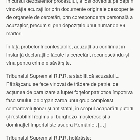
În cursul dezbaterilor procesului, a fost dovedită pe deplin
vinovăția acuzațiilor prin documente originale descoperite
de organele de cercetări, prin corespondența personală a
acuzaților, precum și prin depozițiile unui număr de 89
martori.
În fața probelor incontestabile, acuzații au confirmat în
instanță declarațiile făcute la cercetări, recunoscându-și
vina pentru crimele săvârșite.
Tribunalul Suprem al R.P.R. a stabilit că acuzatul L.
Pătrășcanu se face vinovat de trădare de patrie, de
acțiunea de paralizare a luptei forțelor patriotice împotriva
fascismului, de organizarea unui grup complotist
contrarevoluționar și antistatal, în scopul acaparării puterii
și restabilirii regimului burghezo-moșieresc și a
dominației imperialiste asupra României. […]
Tribunalul Suprem al R.P.R. hotărâște: