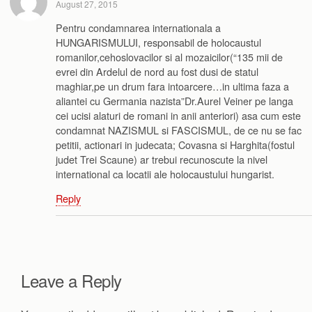
August 27, 2015
Pentru condamnarea internationala a
HUNGARISMULUI, responsabil de holocaustul
romanilor,cehoslovacilor si al mozaicilor(“135 mii de
evrei din Ardelul de nord au fost dusi de statul
maghiar,pe un drum fara intoarcere…in ultima faza a
aliantei cu Germania nazista”Dr.Aurel Veiner pe langa
cei ucisi alaturi de romani in anii anteriori) asa cum este
condamnat NAZISMUL si FASCISMUL, de ce nu se fac
petitii, actionari in judecata; Covasna si Harghita(fostul
judet Trei Scaune) ar trebui recunoscute la nivel
international ca locatii ale holocaustului hungarist.
Reply
Leave a Reply