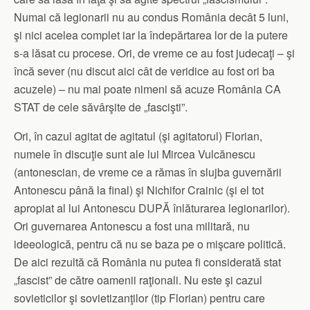
Numai că legionarii nu au condus România decât 5 luni,
şi nici acelea complet iar la îndepărtarea lor de la putere
s-a lăsat cu procese. Ori, de vreme ce au fost judecaţi – şi
încă sever (nu discut aici cât de veridice au fost ori ba
acuzele) – nu mai poate nimeni să acuze România CA
STAT de cele săvârşite de „fascişti”.
Ori, în cazul agitat de agitatul (şi agitatorul) Florian,
numele în discuţie sunt ale lui Mircea Vulcănescu
(antonescian, de vreme ce a rămas în slujba guvernării
Antonescu până la final) şi Nichifor Crainic (şi el tot
apropiat al lui Antonescu DUPĂ înlăturarea legionarilor).
Ori guvernarea Antonescu a fost una militară, nu
ideeologică, pentru că nu se baza pe o mişcare politică.
De aici rezultă că România nu putea fi considerată stat
„fascist” de către oamenii raţionali. Nu este şi cazul
sovieticilor şi sovietizanţilor (tip Florian) pentru care