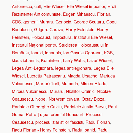
Antonescu
,
cult
,
Elie Wiesel
,
Elie Wiesel impostor
,
Eroii
Rezistentei Anticomuniste
,
Eugen Mihaescu
,
Florian
,
GDS
,
gemenii Muraru
,
Genocid
,
George Scutaru
,
Gogu
Radulescu
,
Grigore Caraza
,
Harry Feinstein
,
Henry
Feinstein
,
Holocaust
,
Impostura
,
Institutul Elie Wiesel
,
Institutul Național pentru Studierea Holocaustului în
România
,
Ioanid
,
iohannis
,
Ion Gavrila Ogoranu
,
KGB
,
klaus iohannis
,
Komintern
,
Larry Watts
,
Lazar Wiesel
,
Legea Anti-Legionara
,
legea antilegionara
,
Legea Elie
Wiesel
,
Lucretiu Patrascanu
,
Magda Ursache
,
Mariuca
Vulcanescu
,
Marturisitorii
,
Memoria
,
Mircea Eliade
,
Mircea Vulcanescu
,
Muraru
,
Nichifor Crainic
,
Nicolae
Ceausescu
,
Nobel
,
Noi vrem cuvant
,
Octav Bjoza
,
Parintele Gheorghe Calciu
,
Parintele Justin Parvu
,
Paul
Goma
,
Petre Ţuţea
,
premiul Goncourt
,
Procesul
Ceausescu
,
procesul ziaristilor fascisti
,
Radu Florian
,
Radu Florian - Henry Feinstein
,
Radu Ioanid
,
Radu