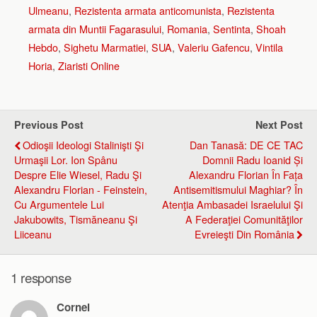
Ulmeanu
,
Rezistenta armata anticomunista
,
Rezistenta
armata din Muntii Fagarasului
,
Romania
,
Sentinta
,
Shoah
Hebdo
,
Sighetu Marmatiei
,
SUA
,
Valeriu Gafencu
,
Vintila
Horia
,
Ziaristi Online
Previous Post
Next Post
Odioşii Ideologi Stalinişti Şi
Dan Tanasă: DE CE TAC
Urmaşii Lor. Ion Spânu
Domnii Radu Ioanid Și
Despre Elie Wiesel, Radu Şi
Alexandru Florian În Fața
Alexandru Florian - Feinstein,
Antisemitismului Maghiar? În
Cu Argumentele Lui
Atenţia Ambasadei Israelului Şi
Jakubowits, Tismăneanu Şi
A Federaţiei Comunităţilor
Liiceanu
Evreieşti Din România
1 response
Cornel