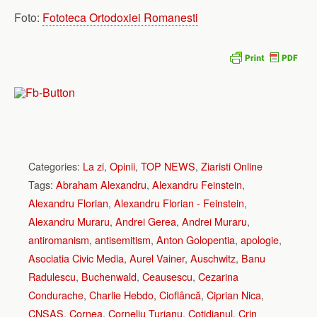
Foto:
Fototeca Ortodoxiei Romanesti
Categories:
La zi
,
Opinii
,
TOP NEWS
,
Ziaristi Online
Tags:
Abraham Alexandru
,
Alexandru Feinstein
,
Alexandru Florian
,
Alexandru Florian - Feinstein
,
Alexandru Muraru
,
Andrei Gerea
,
Andrei Muraru
,
antiromanism
,
antisemitism
,
Anton Golopentia
,
apologie
,
Asociatia Civic Media
,
Aurel Vainer
,
Auschwitz
,
Banu
Radulescu
,
Buchenwald
,
Ceausescu
,
Cezarina
Condurache
,
Charlie Hebdo
,
Cioflâncă
,
Ciprian Nica
,
CNSAS
,
Cornea
,
Corneliu Turianu
,
Cotidianul
,
Crin