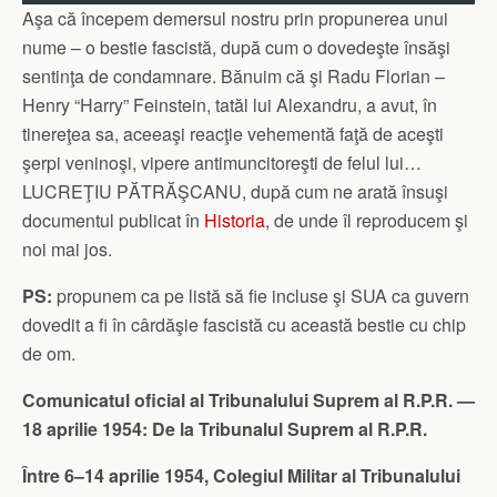
Aşa că începem demersul nostru prin propunerea unui
Cum domnul (fost tovarăş) Alexandru Florian – Feinstein
nume – o bestie fascistă, după cum o dovedeşte însăşi
duce o luptă atât de „nobilă” în încercarea sa de a curăţa
sentinţa de condamnare. Bănuim că şi Radu Florian –
România de „duhoarea” fascistă, şi cum domnia sa (fost
Henry “Harry” Feinstein, tatăl lui Alexandru, a avut, în
„tovărăşia sa”) este destul de singur iar Institutul „Elie
tinereţea sa, aceeaşi reacţie vehementă faţă de aceşti
Wiesel” în afara banilor (foarte mulţi, mai ales dolarii) are
şerpi veninoşi, vipere antimuncitoreşti de felul lui…
resurse umane destul de puţine, ne-am decis ca şi noi, cu
LUCREŢIU PĂTRĂŞCANU, după cum ne arată însuşi
modestele noastre puteri, să nu precupeţim nici un efort
documentul publicat în
Historia
, de unde îl reproducem şi
pentru a-l sprijini în lupta dârză şi „nobilă” la care s-a
noi mai jos.
înhămat. Vom încerca, pe cât se poate, să contribuim la
sporirea numelor care trebuie alungate din cultura
PS:
propunem ca pe listă să fie incluse şi SUA ca guvern
română, care pângăresc acest popor muncitor şi, în
dovedit a fi în cârdăşie fascistă cu această bestie cu chip
special proletar. Să stârpim fiara fascistă, tovarăşi, ca să
de om.
nu mai scoată capul niciodată. Pentru că duşmanu’ nu
doarme, după cum nici vigilenţii anti-fascişti nu dorm!
Comunicatul oficial al Tribunalului Suprem al R.P.R. —
18 aprilie 1954: De la Tribunalul Suprem al R.P.R.
Între 6–14 aprilie 1954, Colegiul Militar al Tribunalului