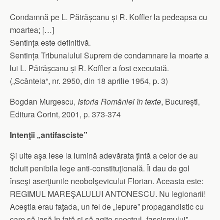
Condamnă pe L. Pătrășcanu și R. Koffler la pedeapsa cu
moartea; […]
Sentința este definitivă.
Sentința Tribunalului Suprem de condamnare la moarte a
lui L. Pătrășcanu și R. Koffler a fost executată.
(„Scânteia“, nr. 2950, din 18 aprilie 1954, p. 3)
Bogdan Murgescu,
Istoria României în texte
, București,
Editura Corint, 2001, p. 373-374
Intenţii „antifasciste”
Şi uite aşa iese la lumină adevărata ţintă a celor de au
ticluit penibila lege anti-constituţională. Îi dau de gol
înseşi aserţiunile neobolşevicului Florian. Aceasta este:
REGIMUL MAREŞALULUI ANTONESCU. Nu legionarii!
Aceştia erau faţada, un fel de „iepure” propagandistic cu
care să iasă în faţă şi să agite spectrul „fascismului”.