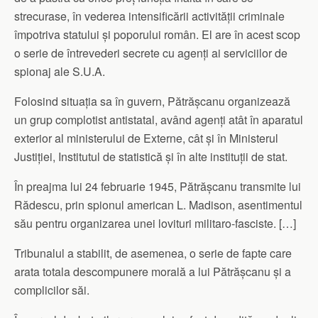
strecurase, în vederea intensificării activității criminale
împotriva statului și poporului român. El are în acest scop
o serie de întrevederi secrete cu agenți ai serviciilor de
spionaj ale S.U.A.
Folosind situația sa în guvern, Pătrășcanu organizează
un grup complotist antistatal, având agenți atât în aparatul
exterior al ministerului de Externe, cât și în Ministerul
Justiției, Institutul de statistică și în alte instituții de stat.
În preajma lui 24 februarie 1945, Pătrășcanu transmite lui
Rădescu, prin spionul american L. Madison, asentimentul
său pentru organizarea unei lovituri militaro-fasciste. […]
Tribunalul a stabilit, de asemenea, o serie de fapte care
arata totala descompunere morală a lui Pătrășcanu și a
complicilor săi.