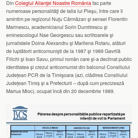
Din
Colegiul Alianţei Noastre România
fac parte
numeroase personalităţi de talia lui Pleşu, între care îi
amintim pe regizorul Nuţu Cărmăzan şi sensei Florentin
Marinescu, academicianul Sorin Dumitrescu şi
eminescologul Nae Georgescu sau scriitoarele şi
jurnalistele Doina Alexandru şi Marilena Rotaru, alături
de luptătorii anticomunişti de la 1987 şi 1989 Gavrilă
Filichi şi Ioan Savu, primul român care şi-a declinat public
identitatea şi crezul anticomunist din balconul Consiliului
Județean PCR de la Timişoara (azi, clădirea Consiliului
Județean Timiș și a Prefecturii – după cum precizează
Marius Mioc), ocupat încă din 20 decembrie 1989.