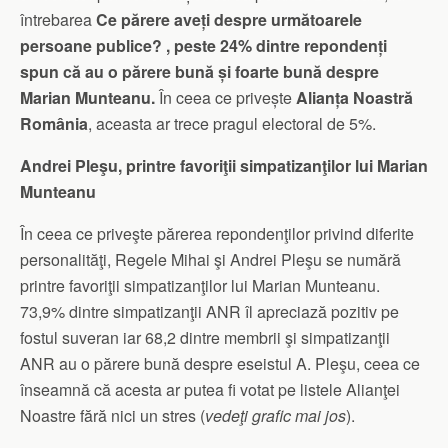
întrebarea
Ce părere aveți despre următoarele
persoane publice? , peste 24% dintre repondenți
spun că au o părere bună și foarte bună despre
Marian Munteanu.
În ceea ce privește
Alianța Noastră
România
, aceasta ar trece pragul electoral de 5%.
Andrei Pleşu, printre favoriţii simpatizanţilor lui Marian
Munteanu
În ceea ce priveşte părerea repondenţilor privind diferite
personalităţi, Regele Mihai şi Andrei Pleşu se numără
printre favoriţii simpatizanţilor lui Marian Munteanu.
73,9% dintre simpatizanţii ANR îl apreciază pozitiv pe
fostul suveran iar 68,2 dintre membrii şi simpatizanţii
ANR au o părere bună despre eseistul A. Pleşu, ceea ce
înseamnă că acesta ar putea fi votat pe listele Alianţei
Noastre fără nici un stres (
vedeţi grafic mai jos
).