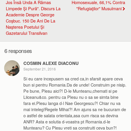
Jos Însă Unda A Rămas
Homosexuale, 66,1% Contra
Limpede Şi Pură". Discurs La
"refugiaţilor" Musulmani
Academie Despre George
Coşbuc. 150 De Ani De La
Naşterea Poetului Şi
Gazetarului Transilvan
6 responses
COSMIN ALEXE DIACONU
September 21, 2016
Si eu care incepusem sa cred ca,in sfarsit apare ceva
bun si pentru Romania.Da de unde! Construim pe nisip.
Pe bune, Plesu aici?! D-le Munteanu,chemati si pe
Liiceanu&co. pentru ca Plesu nu o sa se simta bine
fara ei.Plesu langa d-l Nae Georgescu?! Chiar nu va
mai inteleg!Regele Mihai?! Am ajuns sa ne bucuram de
o astfel de salata orientala,asa cum risca sa devina
ANR? Asta e solutia d-voastra pt Romania.d-le
Munteanu? Cu Plesu vreti sa construiti ceva bun?!