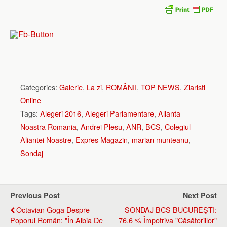
Categories:
Galerie
,
La zi
,
ROMÂNII
,
TOP NEWS
,
Ziaristi
Online
Tags:
Alegeri 2016
,
Alegeri Parlamentare
,
Alianta
Noastra Romania
,
Andrei Plesu
,
ANR
,
BCS
,
Colegiul
Aliantei Noastre
,
Expres Magazin
,
marian munteanu
,
Sondaj
Previous Post
Next Post
Octavian Goga Despre
SONDAJ BCS BUCUREŞTI:
Poporul Român: "În Albia De
76.6 % Împotriva "căsătoriilor"