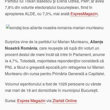
Partidul lui Traian Băsescu şi Elena Udrea, PMP, ar avea
7,8% din voturile electoratului bucureștean, fiind în
apropierea ALDE, cu 7,3%, mai arată
ExpresMagazin
.
Surpriza vine de la partidul lui Marian Munteanu,
Alianța
Noastră România
, care reușește să rupă din voturi un
procent destul de mare încât să intre în Parlament, anume
la 4,7%. Totodată, majoritatea repondenţilor consideră că
PNL a făcut o greşeală epocală prin retragerea lui Marian
Munteanu din cursa pentru Primăria Generală a Capitalei.
Volumul eşantionului a fost de 1029 persoane cu vârste
mai mari de 18 ani domiciliate în municipiul București.
Sursa:
Expres Magazin
via
Ziaristi Online