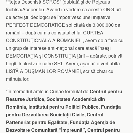
“Reţea Deschisă SOROS” (dublată şi de Reţeaua
Închisă/Acoperită). Având în vedere că aceste ONG-uri
de activişti ideologici se împotrivesc unei iniţiative
PERFECT DEMOCRATICE solicitată de 3.000.000 de
români – după cum a constatat chiar CURTEA
CONSTITUŢIONALĂ A ROMÂNIEI -, avem de a face cu
un grup de interese anti-naţional care atacă înseşi
DEMOCRAŢIA şi CONSTITUŢIA ţării – apărate, potrivit
Legii, inclusiv de către SRI. Avem, aşadar, o veritabilă
LISTĂ A DUŞMANILOR ROMÂNIEI, scrisă chiar cu
mânuţa lor:
“În memoriul amicus Curiae formulat de
Centrul pentru
Resurse Juridice, Societatea Academică din
România, Institutul pentru Politici Publice, Fundația
pentru Dezvoltarea Societății Civile, Centrul
Parteneriat pentru Egalitate, Fundaţia Agenţia de
Dezvoltare Comunitară “Împreună”, Centrul pentru