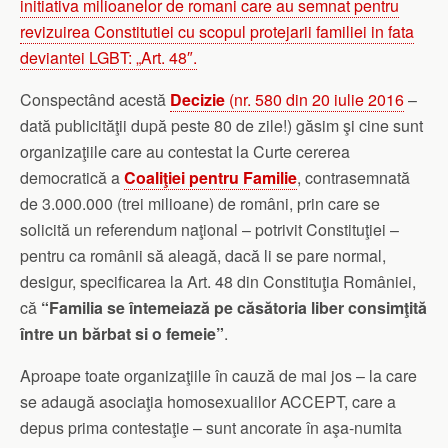
initiativa milioanelor de romani care au semnat pentru
revizuirea Constitutiei cu scopul protejarii familiei in fata
deviantei LGBT: „Art. 48″.
Conspectând acestă
Decizie
(nr. 580 din 20 iulie 2016
–
dată publicităţii după peste 80 de zile!) găsim şi cine sunt
organizaţiile care au contestat la Curte cererea
democratică a
Coaliţiei pentru Familie
, contrasemnată
de 3.000.000 (trei milioane) de români, prin care se
solicită un referendum naţional – potrivit Constituţiei –
pentru ca românii să aleagă, dacă li se pare normal,
desigur, specificarea la Art. 48 din Constituţia României,
că
“Familia se întemeiază pe căsătoria liber consimţită
între un bărbat si o femeie”
.
Aproape toate organizaţiile în cauză de mai jos – la care
se adaugă asociaţia homosexualilor ACCEPT, care a
depus prima contestaţie – sunt ancorate în aşa-numita