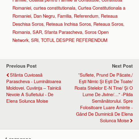
Romaniei
,
curtea constitutionala
,
Curtea Constitutionala a
Romaniei
,
Dan Negru
,
Familia
,
Referendum
,
Reteaua
Deschisa Soros
,
Reteaua Inchisa Soros
,
Reteaua Soros
,
Romania
,
SAR
,
Sfanta Parascheva
,
Soros Open
Network
,
SRI
,
TOTUL DESPRE REFERENDUM
Previous Post
Next Post
Sfânta Cuvioasă
”Suflete, Prund De Păcate,/
Parascheva - Luminătoarea
Eşti Nimic Şi Eşti De Toate/
Moldovei. Cuviinţa – Tainică
Roata Stelelor E-N Tine/ Şi O
Nevoie A Sufletului - De
Lume De Jivine/…" -Pilda
Elena Solunca Moise
Semănătorului. Spre
Folositoare Luare Aminte -
Gând De Duminică De Elena
Solunca Moise