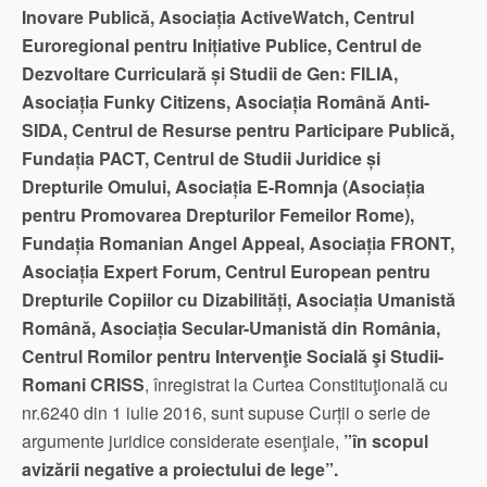
Inovare Publică, Asociația ActiveWatch, Centrul
Euroregional pentru Inițiative Publice, Centrul de
Dezvoltare Curriculară și Studii de Gen: FILIA,
Asociația Funky Citizens, Asociația Română Anti-
SIDA, Centrul de Resurse pentru Participare Publică,
Fundația PACT, Centrul de Studii Juridice și
Drepturile Omului, Asociația E-Romnja (Asociația
pentru Promovarea Drepturilor Femeilor Rome),
Fundația Romanian Angel Appeal, Asociația FRONT,
Asociația Expert Forum, Centrul European pentru
Drepturile Copiilor cu Dizabilități, Asociația Umanistă
Română, Asociația Secular-Umanistă din România,
Centrul Romilor pentru Intervenţie Socială şi Studii-
Romani CRISS
, înregistrat la Curtea Constituţională cu
nr.6240 din 1 iulie 2016, sunt supuse Curții o serie de
argumente juridice considerate esenţiale,
”în scopul
avizării negative a proiectului de lege”.