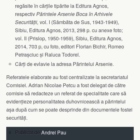
regăsite în cărțile tipărite la Editura Agnos,
respectiv
Părintele Arsenie Boca în Arhivele
Securității,
vol. I (Sâmbăta de Sus, 1943-1949),
Sibiu, Editura Agnos, 2013, 298 p. cu anexe foto;
vol. II (Prislop, 1950-1959), Sibiu, Editura Agnos,
2014, 703 p, cu foto, editori Florian Bichir, Romeo
Petrașciuc și Raluca Todorel.
Cărți de evlavie la adresa Părintelui Arsenie.
Referatele elaborate au fost centralizate la secretariatul
Comisiei. Adrian Nicolae Petcu a fost delegat de către
comisie să redacteze un referat de specialitate care să
evidențieze personalitatea duhovnicească a părintelui
așa după cum se poate desprinde din documentele fostei
securități.
Publicat de
Andrei Pau