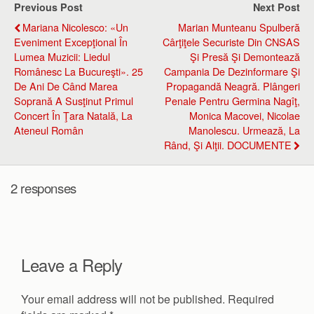
Previous Post
Next Post
Mariana Nicolesco: «Un
Marian Munteanu Spulberă
Eveniment Excepţional În
Cârţiţele Securiste Din CNSAS
Lumea Muzicii: Liedul
Şi Presă Şi Demontează
Românesc La Bucureşti». 25
Campania De Dezinformare Şi
De Ani De Când Marea
Propagandă Neagră. Plângeri
Soprană A Susţinut Primul
Penale Pentru Germina Nagîţ,
Concert În Ţara Natală, La
Monica Macovei, Nicolae
Ateneul Român
Manolescu. Urmează, La
Rând, Şi Alţii. DOCUMENTE
2 responses
Leave a Reply
Your email address will not be published.
Required