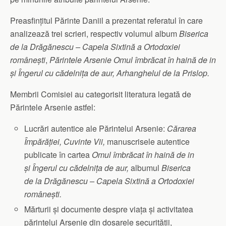
Preasfințitul Părinte Daniil a prezentat referatul în care
analizează trei scrieri, respectiv volumul album
Biserica
de la Drăgănescu – Capela Sixtină a Ortodoxiei
românești
,
Părintele Arsenie
Omul îmbrăcat în haină de in
și Îngerul cu cădelnița de aur, Arhanghelul de la Prislop.
Membrii Comisiei au categorisit literatura legată de
Părintele Arsenie astfel:
Lucrări autentice ale Părintelui Arsenie:
Cărarea
Împărăției, Cuvinte Vii,
manuscrisele autentice
publicate în cartea
Omul îmbrăcat în haină de in
și Îngerul cu cădelnița de aur,
albumul
Biserica
de la Drăgănescu – Capela Sixtină a Ortodoxiei
românești.
Mărturii și documente despre viața și activitatea
părintelui Arsenie din dosarele securității,