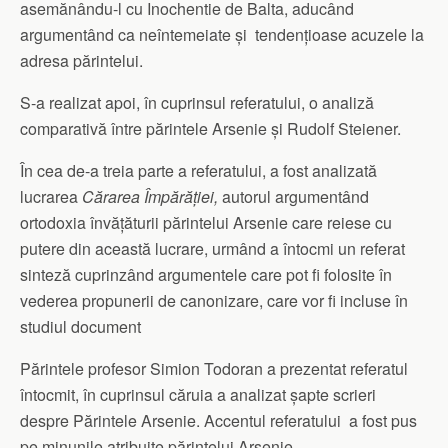
asemănându-l cu Inochentie de Balta, aducând
argumentând ca neîntemeiate și tendențioase acuzele la
adresa părintelui.
S-a realizat apoi, în cuprinsul referatului, o analiză
comparativă între părintele Arsenie și Rudolf Steiener.
În cea de-a treia parte a referatului, a fost analizată
lucrarea
Cărarea Împărăției,
autorul argumentând
ortodoxia învățăturii părintelui Arsenie care reiese cu
putere din această lucrare, urmând a întocmi un referat
sinteză cuprinzând argumentele care pot fi folosite în
vederea propunerii de canonizare, care vor fi incluse în
studiul document
Părintele profesor Simion Todoran a prezentat referatul
întocmit, în cuprinsul căruia a analizat șapte scrieri
despre Părintele Arsenie. Accentul referatului a fost pus
pe minunile atribuite părintelui Arsenie.