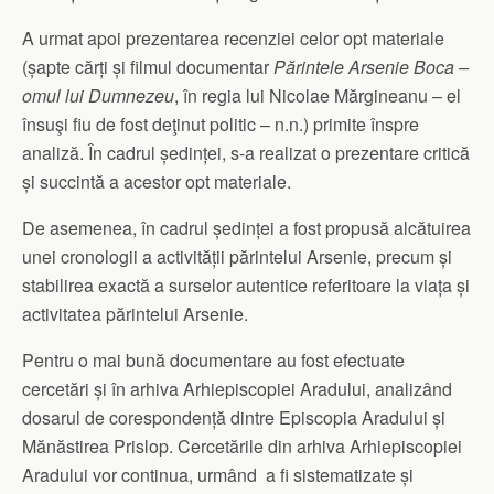
A urmat apoi prezentarea recenziei celor opt materiale
(șapte cărți și filmul documentar
Părintele Arsenie Boca –
omul lui Dumnezeu
, în regia lui Nicolae Mărgineanu – el
însuşi fiu de fost deţinut politic – n.n.) primite înspre
analiză. În cadrul ședinței, s-a realizat o prezentare critică
și succintă a acestor opt materiale.
De asemenea, în cadrul ședinței a fost propusă alcătuirea
unei cronologii a activității părintelui Arsenie, precum și
stabilirea exactă a surselor autentice referitoare la viața și
activitatea părintelui Arsenie.
Pentru o mai bună documentare au fost efectuate
cercetări și în arhiva Arhiepiscopiei Aradului, analizând
dosarul de corespondență dintre Episcopia Aradului și
Mănăstirea Prislop. Cercetările din arhiva Arhiepiscopiei
Aradului vor continua, urmând a fi sistematizate și