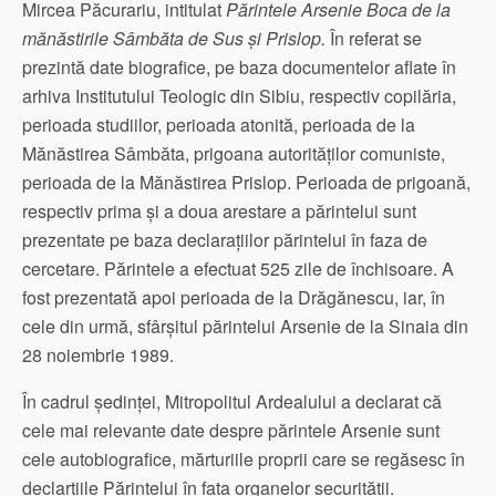
Mircea Păcurariu, intitulat
Părintele Arsenie Boca de la
mănăstirile Sâmbăta de Sus și Prislop
.
În referat se
prezintă date biografice, pe baza documentelor aflate în
arhiva Institutului Teologic din Sibiu, respectiv copilăria,
perioada studiilor, perioada atonită, perioada de la
Mănăstirea Sâmbăta, prigoana autorităților comuniste,
perioada de la Mănăstirea Prislop. Perioada de prigoană,
respectiv prima și a doua arestare a părintelui sunt
prezentate pe baza declarațiilor părintelui în faza de
cercetare. Părintele a efectuat 525 zile de închisoare. A
fost prezentată apoi perioada de la Drăgănescu, iar, în
cele din urmă, sfârșitul părintelui Arsenie de la Sinaia din
28 noiembrie 1989.
În cadrul ședinței, Mitropolitul Ardealului a declarat că
cele mai relevante date despre părintele Arsenie sunt
cele autobiografice, mărturiile proprii care se regăsesc în
declarțiile Părintelui în fața organelor securității.