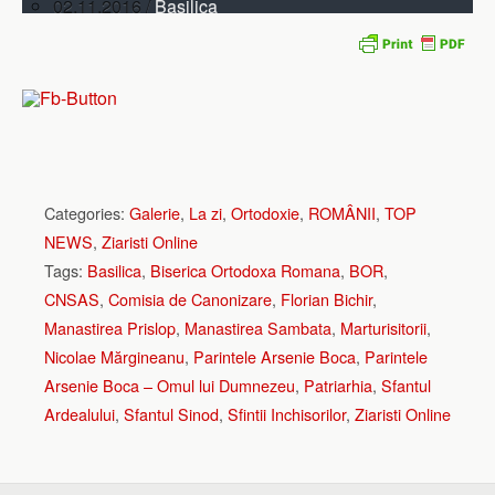
02.11.2016 /
Basilica
Preluare:
Ziaristi Online
Citiţi şi:
EXCLUSIV. Ucenicul Părintelui Arsenie Boca,
PS Daniil Stoenescu, membru al Comisiei de
Canonizare, despre Sfântul Ardealului. CONF AUDIO
“Un fanatic religios” – Părintele Arsenie Boca în
Categories:
Galerie
,
La zi
,
Ortodoxie
,
ROMÂNII
,
TOP
Arhivele Securităţii. Dosarul integral: Anchetele,
NEWS
,
Ziaristi Online
Canalul şi Persecuţia. Un demers CNSAS de excepţie
Tags:
Basilica
,
Biserica Ortodoxa Romana
,
BOR
,
în atenţia Patriarhiei Române
CNSAS
,
Comisia de Canonizare
,
Florian Bichir
,
Manastirea Prislop
,
Manastirea Sambata
,
Marturisitorii
,
Nicolae Mărgineanu
,
Parintele Arsenie Boca
,
Parintele
Arsenie Boca – Omul lui Dumnezeu
,
Patriarhia
,
Sfantul
Ardealului
,
Sfantul Sinod
,
Sfintii Inchisorilor
,
Ziaristi Online