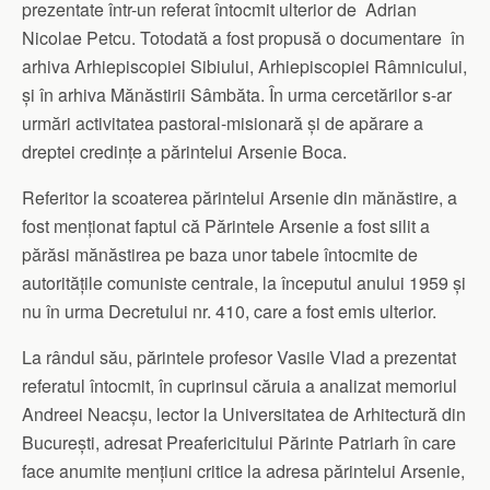
prezentate într-un referat întocmit ulterior de Adrian
Nicolae Petcu. Totodată a fost propusă o documentare în
arhiva Arhiepiscopiei Sibiului, Arhiepiscopiei Râmnicului,
și în arhiva Mănăstirii Sâmbăta. În urma cercetărilor s-ar
urmări activitatea pastoral-misionară și de apărare a
dreptei credințe a părintelui Arsenie Boca.
Referitor la scoaterea părintelui Arsenie din mănăstire, a
fost menționat faptul că Părintele Arsenie a fost silit a
părăsi mănăstirea pe baza unor tabele întocmite de
autoritățile comuniste centrale, la începutul anului 1959 și
nu în urma Decretului nr. 410, care a fost emis ulterior.
La rândul său, părintele profesor Vasile Vlad a prezentat
referatul întocmit, în cuprinsul căruia a analizat memoriul
Andreei Neacșu, lector la Universitatea de Arhitectură din
București, adresat Preafericitului Părinte Patriarh în care
face anumite mențiuni critice la adresa părintelui Arsenie,