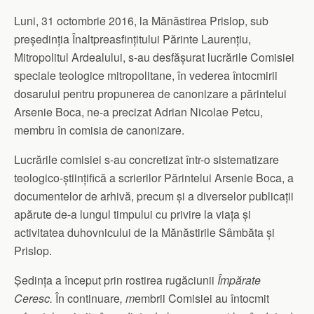
Luni, 31 octombrie 2016, la Mănăstirea Prislop, sub
președinția Înaltpreasfințitului Părinte Laurențiu,
Mitropolitul Ardealului, s-au desfășurat lucrările Comisiei
speciale teologice mitropolitane, în vederea întocmirii
dosarului pentru propunerea de canonizare a părintelui
Arsenie Boca, ne-a precizat Adrian Nicolae Petcu,
membru în comisia de canonizare.
Lucrările comisiei s-au concretizat într-o sistematizare
teologico-științifică a scrierilor Părintelui Arsenie Boca, a
documentelor de arhivă, precum și a diverselor publicații
apărute de-a lungul timpului cu privire la viața și
activitatea duhovnicului de la Mănăstirile Sâmbăta și
Prislop.
Ședința a început prin rostirea rugăciunii
Împărate
Ceresc.
În continuare
, m
embrii Comisiei au întocmit