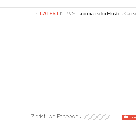
Lepădarea de sine și urmarea lui Hristos. Calea s
LATEST
NEWS
Turnătorul DIE Lucian Boia înjură din nou poporul r
Ziaristii pe Facebook
Emi