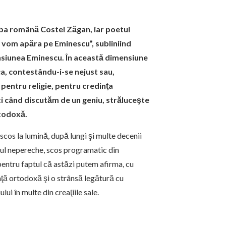
imba română Costel Zăgan, iar poetul
l vom apăra pe Eminescu”, subliniind
ensiunea Eminescu. În această dimensiune
ca, contestându-i-se nejust sau,
entru religie, pentru credinţa
ti când discutăm de un geniu, străluceşte
rtodoxă.
 scos la lumină, după lungi şi multe decenii
tul nepereche, scos programatic din
pentru faptul că astăzi putem afirma, cu
ţă ortodoxă şi o strânsă legătură cu
ui în multe din creaţiile sale.