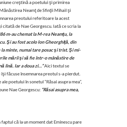
muniune creştină a poetului şi primirea
 Mănăstirea Neamţ de Sfinţii Mihail şi
mnarea preotului referitoare la acest
 citată de Nae Georgescu. Iată ce scria la
 1886 m-au chemat la M-rea Neamţu, la
cu. Şi au fost acolo Ion Gheorghiţă, din
 minte, numai tare posac şi trist. Şi mi-
ile mării şi să fie într-o mânăstire de
ă lină. Iar a doua zi…”
Aici textul se
 îşi făcuse însemnarea preotul s-a pierdut.
e ale poetului în sonetul “Răsai asupra mea”,
 spune Nae Georgescu:
“Răsai asupra mea,
la faptul că la un moment dat Eminescu pare