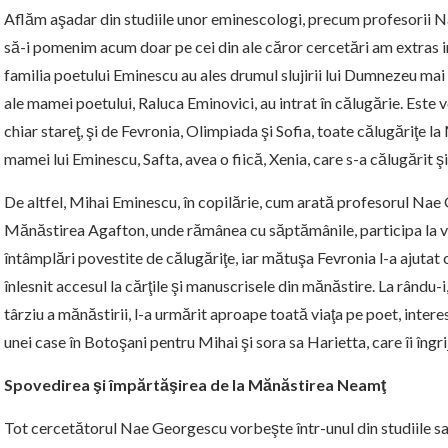
Aflăm aşadar din studiile unor eminescologi, precum profesorii
să-i pomenim acum doar pe cei din ale căror cercetări am extras in
familia poetului Eminescu au ales drumul slujirii lui Dumnezeu mai mu
ale mamei poetului, Raluca Eminovici, au intrat în călugărie. Este v
chiar stareţ, şi de Fevronia, Olimpiada şi Sofia, toate călugăriţe l
mamei lui Eminescu, Safta, avea o fiică, Xenia, care s-a călugărit şi
De altfel, Mihai Eminescu, în copilărie, cum arată profesorul Nae
Mănăstirea Agafton, unde rămânea cu săptămânile, participa la via
întâmplări povestite de călugăriţe, iar mătuşa Fevronia l-a ajutat ch
înlesnit accesul la cărţile şi manuscrisele din mănăstire. La rându
târziu a mănăstirii, l-a urmărit aproape toată viaţa pe poet, int
unei case în Botoşani pentru Mihai şi sora sa Harietta, care îi îngr
Spovedirea şi împărtăşirea de la Mănăstirea Neamţ
Tot cercetătorul Nae Georgescu vorbeşte într-unul din studiile sa