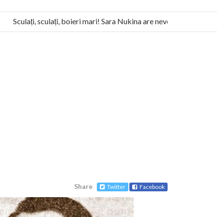
Sculați, sculați, boieri mari! Sara Nukina are nevoie de ajutorul nost
Humanitas militează pentru federalizarea României
Share
Twitter
Facebook