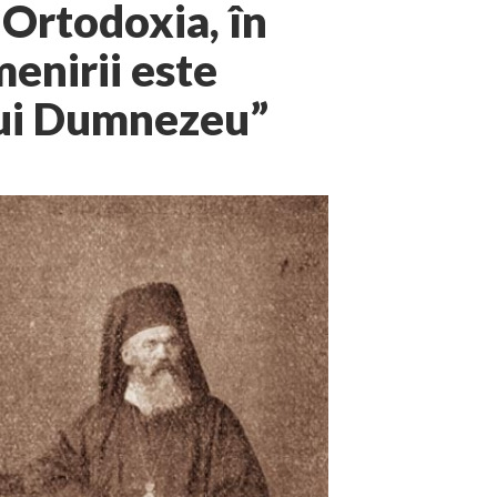
Ortodoxia, în
menirii este
lui Dumnezeu”