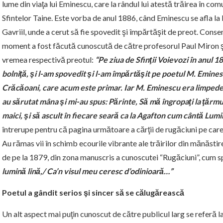
lume din viaţa lui Eminescu, care la rândul lui atestă trăirea în co
Sfintelor Taine. Este vorba de anul 1886, când Eminescu se afla la
Gavriil, unde a cerut să fie spovedit şi împărtăşit de preot. Conse
moment a fost făcută cunoscută de către profesorul Paul Miron şi
vremea respectivă preotul:
“Pe ziua de Sfinţii Voievozi în anul
bolniţă, şi l-am spovedit şi l-am împărtăşit pe poetul M. Emines
Crăcăoani, care acum este primar. Iar M. Eminescu era limpede la
au sărutat mâna şi mi-au spus: Părinte, Să mă îngropaţi la ţărmur
maici, şi să ascult în fiecare seară ca la Agafton cum cântă Lumin
întrerupe pentru că pagina următoare a cărţii de rugăciuni pe care
Au rămas vii în schimb ecourile vibrante ale trăirilor din mănăstir
de pe la 1879, din zona manuscris a cunoscutei “Rugăciuni”, cum
lumină lină,/ Ca’n visul meu ceresc d’odinioară…”
Poetul a gândit serios şi sincer să se călugărească
Un alt aspect mai puţin cunoscut de către publicul larg se referă 