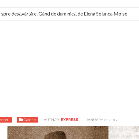
pre desăvârșire. Gând de duminică de Elena Solunca Moise
omân: “românii sunt slavi, nu latini”. Fostul agent ceaușist de la 
nescu
Galerie
AUTHOR:
EXPRESS
-
JANUARY 14, 2017