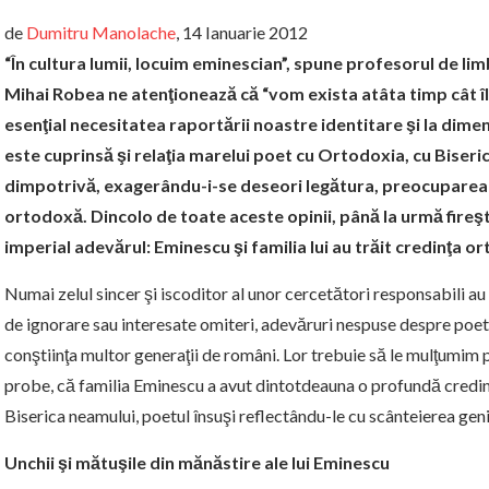
de
Dumitru Manolache
, 14 Ianuarie 2012
“În cultura lumii, locuim eminescian”, spune profesorul de l
Mihai Robea ne atenţionează că “vom exista atâta timp cât î
esenţial necesitatea raportării noastre identitare şi la dim
este cuprinsă şi relaţia marelui poet cu Ortodoxia, cu Biseri
dimpotrivă, exagerându-i-se deseori legătura, preocuparea p
ortodoxă. Dincolo de toate aceste opinii, până la urmă fireş
imperial adevărul: Eminescu şi familia lui au trăit credinţa o
Numai zelul sincer şi iscoditor al unor cercetători responsabili au
de ignorare sau interesate omiteri, adevăruri nespuse despre poe
conştiinţa multor generaţii de români. Lor trebuie să le mulţumim 
probe, că familia Eminescu a avut dintotdeauna o profundă credin
Biserica neamului, poetul însuşi reflectându-le cu scânteierea geniul
Unchii şi mătuşile din mănăstire ale lui Eminescu