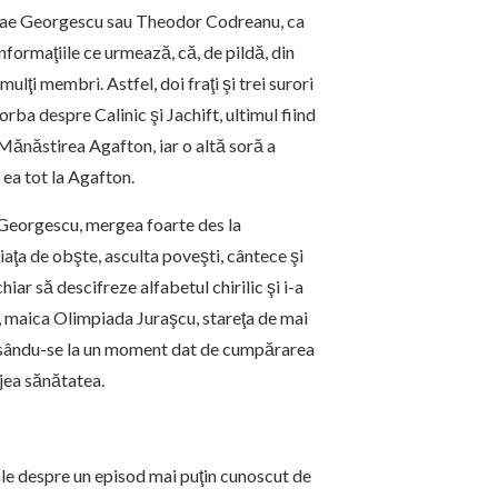
 Nae Georgescu sau Theodor Codreanu, ca
formaţiile ce urmează, că, de pildă, din
lţi membri. Astfel, doi fraţi şi trei surori
orba despre Calinic şi Jachift, ultimul fiind
a Mănăstirea Agafton, iar o altă soră a
 ea tot la Agafton.
 Georgescu, mergea foarte des la
ţa de obşte, asculta poveşti, cântece şi
iar să descifreze alfabetul chirilic şi i-a
-i, maica Olimpiada Juraşcu, stareţa de mai
eresându-se la un moment dat de cumpărarea
ijea sănătatea.
le despre un episod mai puţin cunoscut de