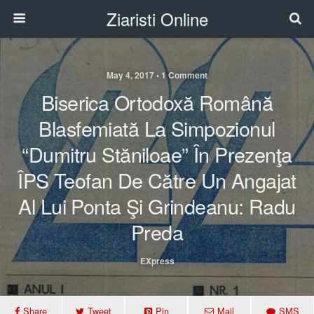
Ziaristi Online
May 4, 2017 • 1 Comment
Biserica Ortodoxă Română
Blasfemiată La Simpozionul
“Dumitru Stăniloae” În Prezenţa
ÎPS Teofan De Către Un Angajat
Al Lui Ponta Şi Grindeanu: Radu
Preda
EXpress
Share
Tweet
Pin
Mail
SMS