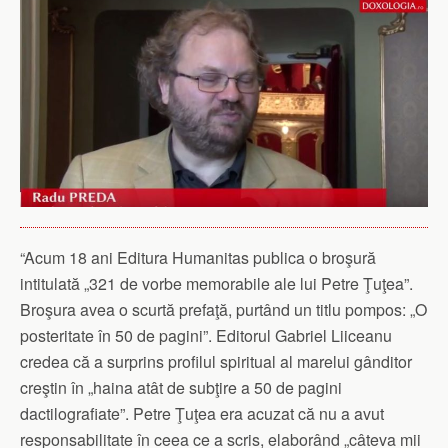
“Acum 18 ani Editura Humanitas publica o broşură
intitulată „321 de vorbe memorabile ale lui Petre Ţuţea”.
Broşura avea o scurtă prefaţă, purtând un titlu pompos: „O
posteritate în 50 de pagini”. Editorul Gabriel Liiceanu
credea că a surprins profilul spiritual al marelui gânditor
creştin în „haina atât de subţire a 50 de pagini
dactilografiate”. Petre Ţuţea era acuzat că nu a avut
responsabilitate în ceea ce a scris, elaborând „câteva mii