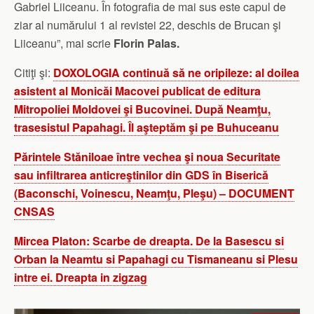
Gabriel Liiceanu. În fotografia de mai sus este capul de
ziar al numărului 1 al revistei 22, deschis de Brucan şi
Liiceanu”, mai scrie
Florin Palas.
Citiţi şi:
DOXOLOGIA continuă să ne oripileze: al doilea
asistent al Monicăi Macovei publicat de editura
Mitropoliei Moldovei şi Bucovinei. După Neamţu,
trasesistul Papahagi. Îl aşteptăm şi pe Buhuceanu
Părintele Stăniloae între vechea şi noua Securitate
sau infiltrarea anticreştinilor din GDS în Biserică
(Baconschi, Voinescu, Neamţu, Pleşu) – DOCUMENT
CNSAS
Mircea Platon: Scarbe de dreapta. De la Basescu si
Orban la Neamtu si Papahagi cu Tismaneanu si Plesu
intre ei. Dreapta in zigzag