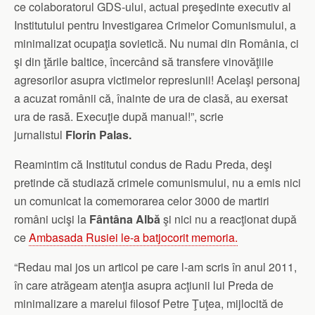
ce colaboratorul GDS-ului, actual preşedinte executiv al
Institutului pentru Investigarea Crimelor Comunismului, a
minimalizat ocupaţia sovietică. Nu numai din România, ci
şi din ţările baltice, încercând să transfere vinovăţiile
agresorilor asupra victimelor represiunii! Acelaşi personaj
a acuzat românii că, înainte de ura de clasă, au exersat
ura de rasă. Execuţie după manual!”, scrie
jurnalistul
Florin Palas.
Reamintim că Institutul condus de Radu Preda, deşi
pretinde că studiază crimele comunismului, nu a emis nici
un comunicat la comemorarea celor 3000 de martiri
români ucişi la
Fântâna Albă
şi nici nu a reacţionat după
ce
Ambasada Rusiei le-a batjocorit memoria.
“Redau mai jos un articol pe care l-am scris în anul 2011,
în care atrăgeam atenţia asupra acţiunii lui Preda de
minimalizare a marelui filosof Petre Ţuţea, mijlocită de