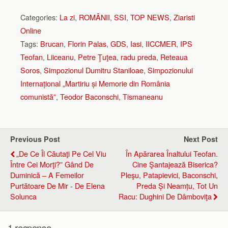
Categories:
La zi
,
ROMÂNII
,
SSI
,
TOP NEWS
,
Ziaristi
Online
Tags:
Brucan
,
Florin Palas
,
GDS
,
Iasi
,
IICCMER
,
IPS
Teofan
,
Liiceanu
,
Petre Ţuţea
,
radu preda
,
Reteaua
Soros
,
Simpozionul Dumitru Staniloae
,
Simpozionului
Internațional „Martiriu și Memorie din România
comunistă”
,
Teodor Baconschi
,
Tismaneanu
Previous Post
Next Post
„De Ce Îl Căutaţi Pe Cel Viu
În Apărarea Înaltului Teofan.
Între Cei Morţi?” Gând De
Cine Şantajează Biserica?
Duminică – A Femeilor
Pleşu, Patapievici, Baconschi,
Purtătoare De Mir - De Elena
Preda Și Neamțu, Tot Un
Solunca
Racu: Dughini De Dâmboviţa
1 response