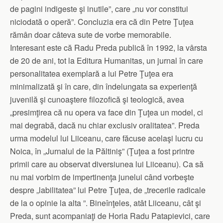
de pagini indigeste şi inutile”, care „nu vor constitui
niciodată o operă”. Concluzia era că din Petre Ţuţea
rămân doar câteva sute de vorbe memorabile.
Interesant este că Radu Preda publică în 1992, la vârsta
de 20 de ani, tot la Editura Humanitas, un jurnal în care
personalitatea exemplară a lui Petre Ţuţea era
minimalizată şi în care, din îndelungata sa experienţă
juvenilă şi cunoaştere filozofică şi teologică, avea
„presimţirea că nu opera va face din Ţuţea un model, ci
mai degrabă, dacă nu chiar exclusiv oralitatea”. Preda
urma modelul lui Liiceanu, care făcuse acelaşi lucru cu
Noica, în „Jurnalul de la Păltiniş” (Ţuţea a fost printre
primii care au observat diversiunea lui Liiceanu). Ca să
nu mai vorbim de impertinenţa junelui când vorbeşte
despre „labilitatea” lui Petre Ţuţea, de „trecerile radicale
de la o opinie la alta ”. Bineînţeles, atât Liiceanu, cât şi
Preda, sunt acompaniaţi de Horia Radu Patapievici, care