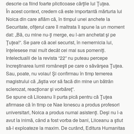
descrie ca fiind foarte plicticoase cărţile lui Ţuţea.
În acest context, credem că este importantă mărturia lui
Noica din care aflăm că, în timpul unei anchete la
Securitate, ofiţerul care îl maltrata îi spune la un moment
dat: „Bă, cu mine nu-ţi merge, eu l-am anchetat şi pe
Ţuţea!”. Se pare că acel securist, în nemernicia lui,
înţelesese mai mult decât cei mai sus pomeniţi.
Intelectualii de la revista “22” nu puteau percepe
încreştinarea lumii româneşti pe care o săvârşea Ţuţea.
Sau, poate, nu voiau! Şi confirmau în timp temerea
magistrului că „ăştia vor să facă din mine un bătrân
sclerozat, reacţionar şi vorbăreţ”.
Se spune că Liiceanu îi purta pică pentru că Ţuţea
afirmase că în timp ce Nae Ionescu a produs profesori
universitari, Noica a produs numai asistenţi. Deşi nu l-a
avut la inimă, când a fost vorba de bani, Liiceanu a ştiut
să-l exploateze la maxim. De curând, Editura Humanitas