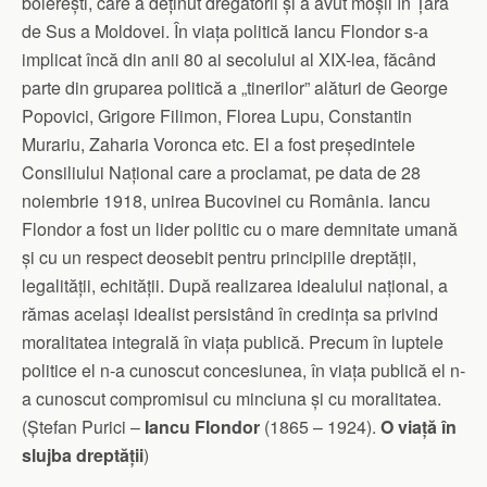
boierești, care a deținut dregătorii și a avut moșii în Țara
de Sus a Moldovei. În viața politică Iancu Flondor s-a
implicat încă din anii 80 ai secolului al XIX-lea, făcând
parte din gruparea politică a „tinerilor” alături de George
Popovici, Grigore Filimon, Florea Lupu, Constantin
Murariu, Zaharia Voronca etc. El a fost președintele
Consiliului Național care a proclamat, pe data de 28
noiembrie 1918, unirea Bucovinei cu Ro
mânia. Iancu
Flondor a fost un lider politic cu o mare demnitate umană
și cu un respect deosebit pentru principiile dreptății,
legalității, echității. După realizarea idealului național, a
rămas același idealist persistând în credința sa privind
moralitatea integrală în viața publică. Precum în luptele
politice el n-a cunoscut concesiunea, în viața publică el n-
a cunoscut compromisul cu minciuna și cu moralitatea.
(Ștefan Purici –
Iancu Flondor
(1865 – 1924).
O viață în
slujba dreptății
)