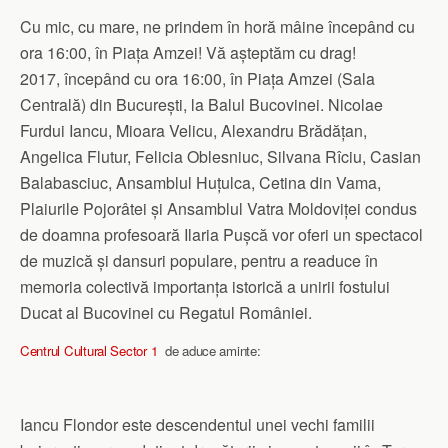
Cu mic, cu mare, ne prindem în horă mâine începând cu
ora 16:00, în Piața Amzei! Vă așteptăm cu drag!
2017, începând cu ora 16:00, în Piața Amzei (Sala
Centrală) din București, la Balul Bucovinei. Nicolae
Furdui Iancu, Mioara Velicu, Alexandru Brădățan,
Angelica Flutur, Felicia Oblesniuc, Silvana Rîciu, Casian
Balabasciuc, Ansamblul Huțulca, Cetina din Vama,
Plaiurile Pojorâtei și Ansamblul Vatra Moldoviței condus
de doamna profesoară Ilaria Pușcă vor oferi un spectacol
de muzică și dansuri populare, pentru a readuce în
memoria colectivă importanța istorică a unirii fostului
Ducat al Bucovinei cu Regatul României.
Centrul Cultural Sector 1
de aduce aminte:
Iancu Flondor este descendentul unei vechi familii