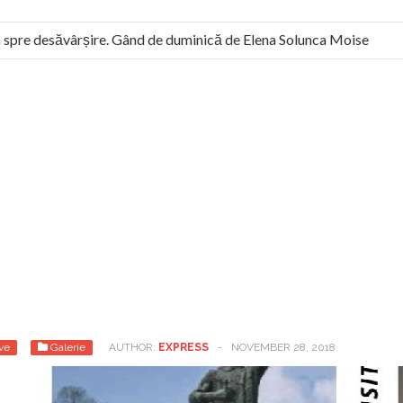
re desăvârșire. Gând de duminică de Elena Solunca Moise
omân: “românii sunt slavi, nu latini”. Fostul agent ceaușist de la 
ve
Galerie
AUTHOR:
EXPRESS
-
NOVEMBER 28, 2018