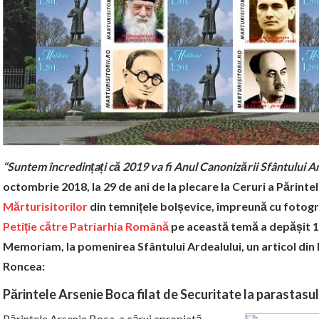
“Suntem încredințați că 2019 va fi Anul Canonizării Sfântului A
octombrie 2018, la 29 de ani de la plecare la Ceruri a Părint
Mărturisitorilor
din temnițele bolșevice, împreună cu fotogr
Petiție către Patriarhia Română
pe această temă a depășit 1
Memoriam, la pomenirea Sfântului Ardealului, un articol din
Roncea:
Părintele Arsenie Boca filat de Securitate la parastasul
Părintele Arsenie Boca, a cărui apropiată