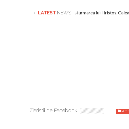
Lepădarea de sine și urmarea lui Hristos. Calea sp
LATEST
NEWS
Turnătorul DIE Lucian Boia înjură din nou poporul r
Ziaristii pe Facebook
Arhi