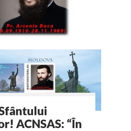
Sfântului
or! ACNSAS: “În