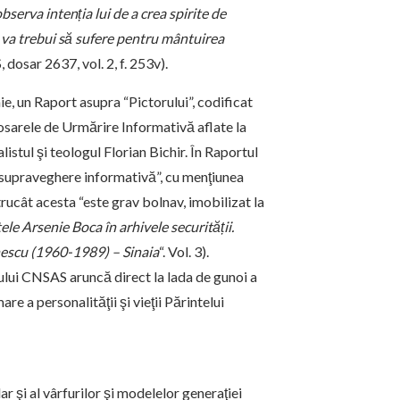
bserva intenția lui de a crea spirite de
e va trebui să sufere pentru mântuirea
dosar 2637, vol. 2, f. 253v).
e, un Raport asupra “Pictorului”, codificat
 Dosarele de Urmărire Informativă aflate la
istul şi teologul Florian Bichir. În Raportul
upraveghere informativă”, cu menţiunea
trucât acesta “este grav bolnav, imobilizat la
ele Arsenie Boca în arhivele securității.
nescu (1960-1989) – Sinaia
“. Vol. 3).
ului CNSAS aruncă direct la lada de gunoi a
re a personalităţii şi vieţii Părintelui
 şi al vârfurilor şi modelelor generaţiei