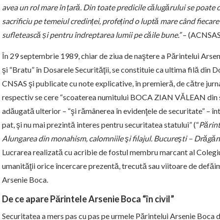
avea un rol mare în țară. Din toate predicile călugărului se poate o
sacrificiu pe temeiul credinței, profețind o luptă mare când fiecar
sufletească și pentru îndreptarea lumii pe căile bune.”
– (ACNSAS, 
În 29 septembrie 1989, chiar de ziua de naştere a Părintelui Arseni
şi “Bratu” în Dosarele Securităţii, se constituie ca ultima filă din
CNSAS şi publicate cu note explicative, în premieră, de către jurnal
respectiv se cere “scoaterea numitului BOCA ZIAN VĂLEAN din s
adăugată ulterior – “şi rămânerea în evidenţele de securitate” – în
pat, şi nu mai prezintă interes pentru securitatea statului” (“
Părint
Alungarea din monahism, calomniile şi filajul. Bucureşti – Drăgă
Lucrarea realizată cu acribie de fostul membru marcant al Colegi
umanităţii orice încercare prezentă, trecută sau viitoare de defăima
Arsenie Boca.
De ce apare Părintele Arsenie Boca “în civil”
Securitatea a mers pas cu pas pe urmele Părintelui Arsenie Boca dar