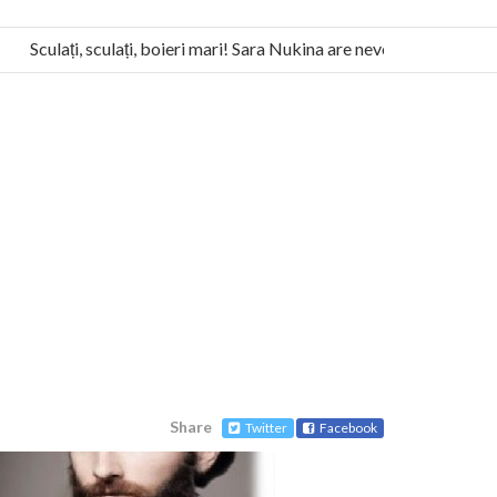
Sculați, sculați, boieri mari! Sara Nukina are nevoie de ajutorul nost
Humanitas militează pentru federalizarea României
Share
Twitter
Facebook