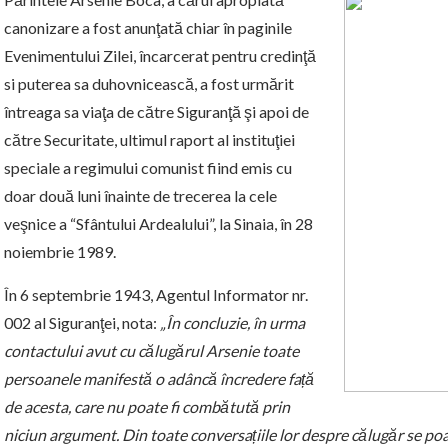
canonizare a fost anunţată chiar în paginile
Evenimentului Zilei, încarcerat pentru credinţă
si puterea sa duhovnicească, a fost urmărit
întreaga sa viaţa de către Siguranţă şi apoi de
către Securitate, ultimul raport al instituţiei
speciale a regimului comunist fiind emis cu
doar două luni înainte de trecerea la cele
veşnice a “Sfântului Ardealului”, la Sinaia, în 28
noiembrie 1989.
În 6 septembrie 1943, Agentul Informator nr.
002 al Siguranţei, nota:
„În concluzie, în urma
contactului avut cu călugărul Arsenie toate
persoanele manifestă o adâncă încredere față
de acesta, care nu poate fi combătută prin
niciun argument. Din toate conversațiile lor despre călugăr se poa