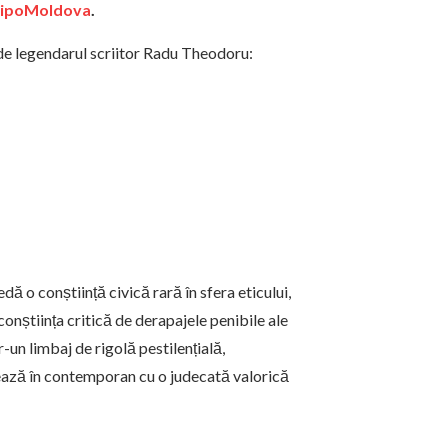
TipoMoldova
.
de legendarul scriitor Radu Theodoru:
ă o conștiință civică rară în sfera eticului,
 conștiința critică de derapajele penibile ale
-un limbaj de rigolă pestilențială,
ează în contemporan cu o judecată valorică