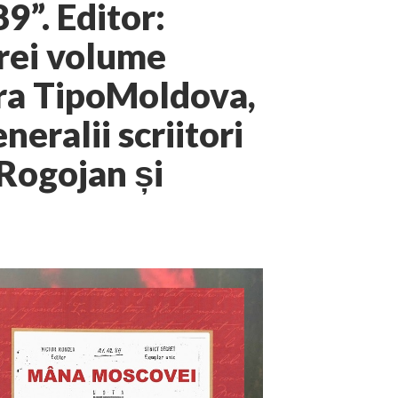
9”. Editor:
trei volume
tura TipoMoldova,
eralii scriitori
Rogojan și