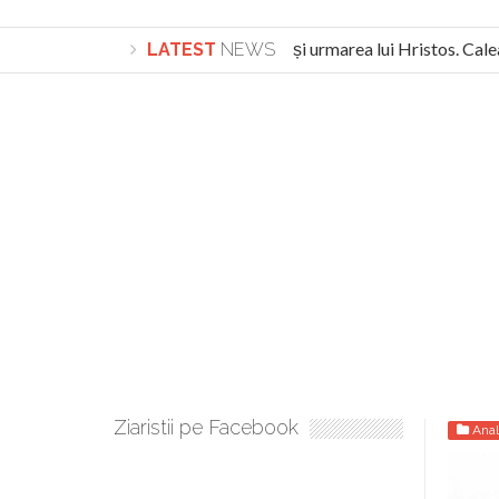
Lepădarea de sine și urmarea lui Hristos. Calea s
LATEST
NEWS
Turnătorul DIE Lucian Boia înjură din nou poporul r
Ziaristii pe Facebook
Anal