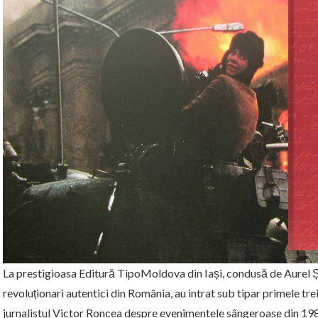
La prestigioasa Editură TipoMoldova din Iași, condusă de Aurel Șt
revoluționari autentici din România, au intrat sub tipar primele tr
jurnalistul Victor Roncea despre evenimentele sângeroase din 1989