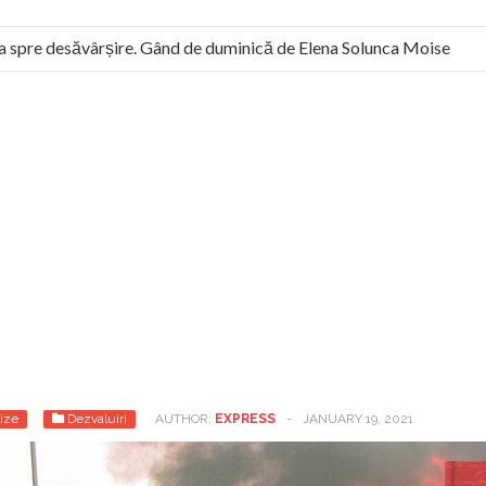
pre desăvârșire. Gând de duminică de Elena Solunca Moise
omân: “românii sunt slavi, nu latini”. Fostul agent ceaușist de la 
ize
Dezvaluiri
AUTHOR:
EXPRESS
-
JANUARY 19, 2021