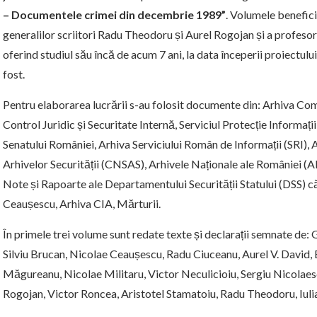
– Documentele crimei din decembrie 1989”
. Volumele benefici
generalilor scriitori Radu Theodoru și Aurel Rogojan și a profesor
oferind studiul său încă de acum 7 ani, la data începerii proiectului
fost.
Pentru elaborarea lucrării s-au folosit documente din: Arhiva Co
Control Juridic și Securitate Internă, Serviciul Protecție Informații
Senatului României, Arhiva Serviciului Român de Informații (SRI), 
Arhivelor Securității (CNSAS), Arhivele Naționale ale României (ANIC
Note și Rapoarte ale Departamentului Securității Statului (DSS) 
Ceaușescu, Arhiva CIA, Mărturii.
În primele trei volume sunt redate texte și declarații semnate d
Silviu Brucan, Nicolae Ceaușescu, Radu Ciuceanu, Aurel V. David, 
Măgureanu, Nicolae Militaru, Victor Neculicioiu, Sergiu Nicolae
Rogojan, Victor Roncea, Aristotel Stamatoiu, Radu Theodoru, Iulia