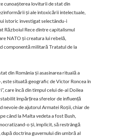
ze cunoașterea loviturii de stat din
informării și ale intoxicării intelectuale,
i istoric investigat selectându-i
zat Războiul Rece dintre capitalismul
re NATO și creatura lui rebelă,
d componentă militară Tratatul de la
stat din România și asasinarea rituală a
-, este situată geografic de Victor Roncea în
”, care încă din timpul celui de-al Doilea
tabilit împărțirea sferelor de influență
d nevoie de ajutorul Armatei Roșii, chiar de
; pe când la Malta vedeta a fost Bush,
cratizand-o și, implicit, să restrângă
i, după doctrina guvernului din umbră al