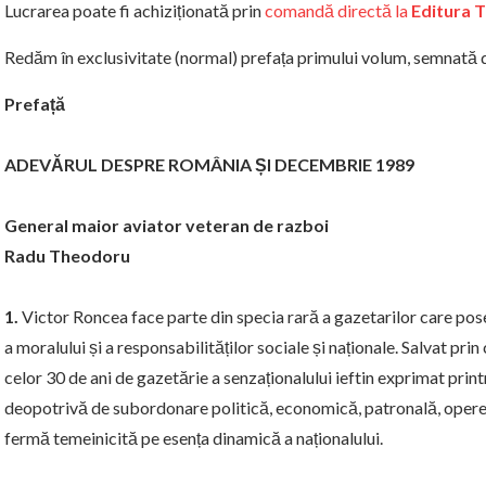
Lucrarea poate fi achiziționată prin
comandă directă la
Editura 
Redăm în exclusivitate (normal) prefața primului volum, semnată 
Prefață
ADEVĂRUL DESPRE ROMÂNIA ȘI DECEMBRIE 1989
General maior aviator veteran de razboi
Radu Theodoru
1.
Victor Roncea face parte din specia rară a gazetarilor care posed
a moralului și a responsabilităților sociale și naționale. Salvat prin
celor 30 de ani de gazetărie a senzaționalului ieftin exprimat printr
deopotrivă de subordonare politică, economică, patronală, oper
fermă temeinicită pe esența dinamică a naționalului.