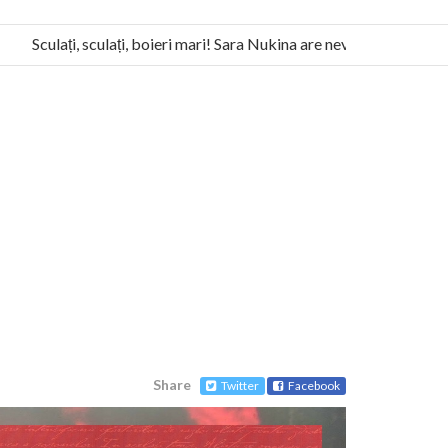
Sculați, sculați, boieri mari! Sara Nukina are nevoie de ajutorul nos
Humanitas militează pentru federalizarea României
Share
Twitter
Facebook