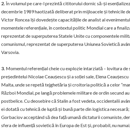
2.
În volumul pe care-l prezintă cititorului dornic să-și esențialize
decembrie 1989 haotizată deliberat prin mijloacele și tehnicile dez
Victor Roncea își dovedește capacitățile de analist al evenimentulu
momentele referențiale, în contextul politic Mondial care a finali
reprezentat de superputerea Statele Unite cu componentele milita
comunismul, reprezentat de superputerea Uniunea Sovietică avân
Varsovia.
3.
Momentul referențial cheie cu explozie intarziată – lovitura de 
președintelui Nicolae Ceaușescu și a soției sale, Elena Ceaușescu 
Malta, unde se repetă tejghetăria și croitoria politică a celor “mari
Război Mondial, pe langă problemele militare de ordin secund au s
postbelice. Cu deosebire că Stalin a fost vedeta, occidentalii avân
ei dotată cu tehnică de luptă și bună parte din logistica necesară
Gorbaciov acceptând să dea față umană dictaturii comuniste, demo
sfera de influență sovietică în Europa de Est și, probabil, nu numa