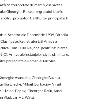
ază de trei prefețe de marcă, din partea
ului Gheorghe Buzatu, regretatul istoric
 al cărui promotor și sfătuitor principal a și
misiei Senatoriale Decembrie 1989, Direcția
 Clasificate, Registratură și Arhive a
Arhiva Consiliului Național pentru Studierea
), Arhive ale instanțelor civile și militare,
către președintele României Nicolae
e: Gheorghe Asanache, Gheorghe Buzatu,
Emilia Enache, Mihail Gorbaciov, Virgil
scu, Mihai Popov, Gheorghe Rațiu, Aurel
n Vlad, Larry L. Watts.