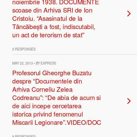
noiembrie 1938. DOCUMENTE
scoase din Arhiva SRI de Ion
Cristoiu. “Asasinatul de la
Tâncăbești a fost, indiscutabil,
un act de terorism de stat”
2 RESPONSES
MAY 22, 2013 • BY EXPRESS
Profesorul Gheorghe Buzatu
despre “Documentele din
Arhiva Corneliu Zelea
Codreanu”: “De abia de acum si
de aici incepe cercetarea
istorica privind fenomenul
Miscarii Legionare”.VIDEO/DOC
8 RESPONSES