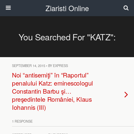
Ziaristi Online
You Searched For "KATZ":
SEPTEMBER 14, 2015 • BY EXPRESS
Noi “antisemiţi” în “Raportul”
penalului Katz: eminescologul
Constantin Barbu şi…
preşedintele României, Klaus
Iohannis (III)
1 RESPONSE