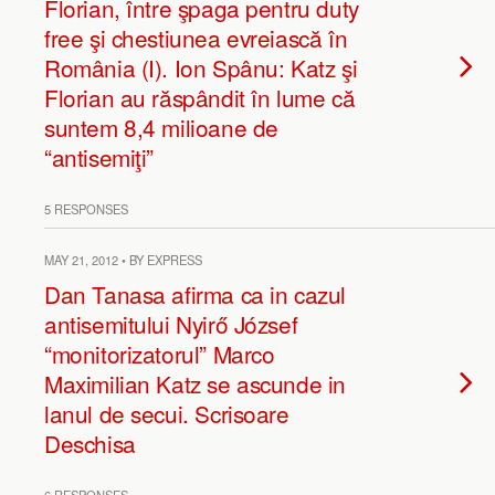
Florian, între şpaga pentru duty
free şi chestiunea evreiască în
România (I). Ion Spânu: Katz şi
Florian au răspândit în lume că
suntem 8,4 milioane de
“antisemiţi”
5 RESPONSES
MAY 21, 2012 • BY EXPRESS
Dan Tanasa afirma ca in cazul
antisemitului Nyirő József
“monitorizatorul” Marco
Maximilian Katz se ascunde in
lanul de secui. Scrisoare
Deschisa