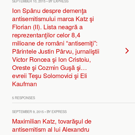
SEPTEMBER 10, 2015 • BY EXPRESS
Ion Spânu despre demenţa
antisemitismului marca Katz şi
Florian (II). Lista neagră a
reprezentanţilor celor 8,4
milioane de români “antisemiţi”:
Părintele Justin Pârvu, jurnaliştii
Victor Roncea şi Ion Cristoiu,
Oreste şi Cozmin Guşă şi…
evreii Teşu Solomovici şi Eli
Kaufman
5 RESPONSES
SEPTEMBER 9, 2015 • BY EXPRESS
Maximilian Katz, tovarăşul de
antisemitism al lui Alexandru