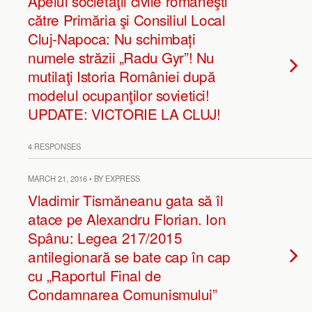
Apelul societăţii civile româneşti
către Primăria şi Consiliul Local
Cluj-Napoca: Nu schimbați
numele străzii „Radu Gyr”! Nu
mutilaţi Istoria României după
modelul ocupanţilor sovietici!
UPDATE: VICTORIE LA CLUJ!
4 RESPONSES
MARCH 21, 2016 • BY EXPRESS
Vladimir Tismăneanu gata să îl
atace pe Alexandru Florian. Ion
Spânu: Legea 217/2015
antilegionară se bate cap în cap
cu „Raportul Final de
Condamnarea Comunismului”