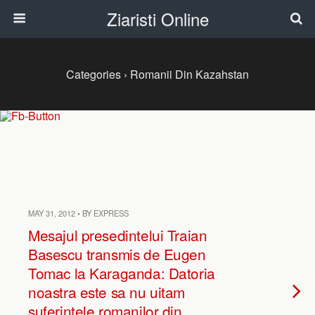
Ziaristi Online
Categories ›
Romanii Din Kazahstan
MAY 31, 2012 • BY EXPRESS
Mesajul presedintelui Traian
Basescu transmis de Eugen
Tomac la Karaganda: Datoria
noastra este sa nu uitam
suferintele romanilor din